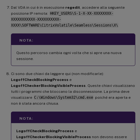
Dal VDA in cui è in esecuzione
regedit
, accedere alla seguente
posizione IP remota:
HKEY_USERS\S-1-X-XX-XXXXXXXX-
XXXXXXXXXXX-XXXXXXXXXX-
XXXX\SOFTWARE\CitrixVolatile\Seamless\Sessions\X\
NOTA:
Questo percorso cambia ogni volta che si apre una nuova
sessione.
Ci sono due chiavi da leggere qui (non modificarle):
LogoffCheckBlockingProcess
e
LogoffCheckerBlockingVisibleProcess
. Queste chiavi visualizzano
tutti i programmi che bloccano la disconnessione. La prima deve
visualizzare
C:\Windows\System32\cmd.exe
poiché era aperta e
non è stata ancora chiusa.
NOTA:
LogoffCheckBlockingProcess
e
LogoffCheckerBlockingVisibleProcess
non devono essere