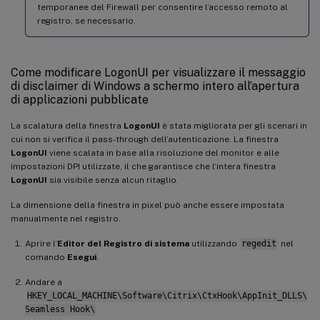
temporanee del Firewall per consentire l’accesso remoto al
registro, se necessario.
Come modificare LogonUI per visualizzare il messaggio
di disclaimer di Windows a schermo intero all’apertura
di applicazioni pubblicate
La scalatura della finestra
LogonUI
è stata migliorata per gli scenari in
cui non si verifica il pass-through dell’autenticazione. La finestra
LogonUI
viene scalata in base alla risoluzione del monitor e alle
impostazioni DPI utilizzate, il che garantisce che l’intera finestra
LogonUI
sia visibile senza alcun ritaglio.
La dimensione della finestra in pixel può anche essere impostata
manualmente nel registro.
Aprire l’
Editor del Registro di sistema
utilizzando
regedit
nel
comando
Esegui
.
Andare a
HKEY_LOCAL_MACHINE\Software\Citrix\CtxHook\AppInit_DLLS\
Seamless Hook\
.