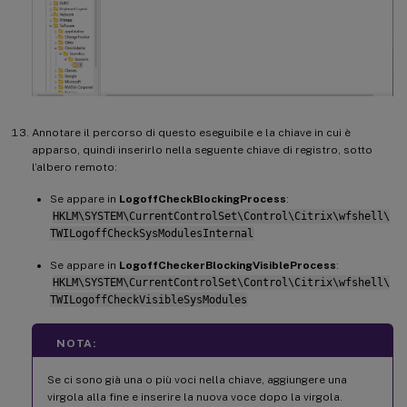
Annotare il percorso di questo eseguibile e la chiave in cui è
apparso, quindi inserirlo nella seguente chiave di registro, sotto
l’albero remoto:
Se appare in
LogoffCheckBlockingProcess
:
HKLM\SYSTEM\CurrentControlSet\Control\Citrix\wfshell\
TWILogoffCheckSysModulesInternal
Se appare in
LogoffCheckerBlockingVisibleProcess
:
HKLM\SYSTEM\CurrentControlSet\Control\Citrix\wfshell\
TWILogoffCheckVisibleSysModules
NOTA:
Se ci sono già una o più voci nella chiave, aggiungere una
virgola alla fine e inserire la nuova voce dopo la virgola.