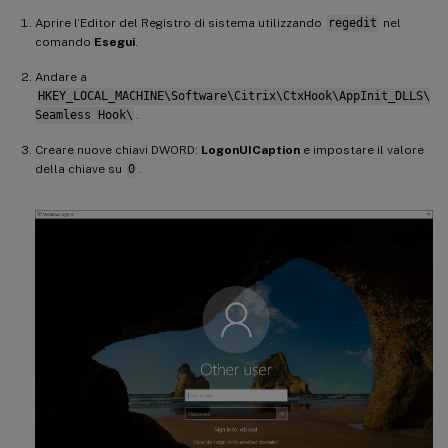
Aprire l’Editor del Registro di sistema utilizzando
regedit
nel
comando
Esegui
.
Andare a
HKEY_LOCAL_MACHINE\Software\Citrix\CtxHook\AppInit_DLLS\
Seamless Hook\
.
Creare nuove chiavi DWORD:
LogonUICaption
e impostare il valore
della chiave su
0
.