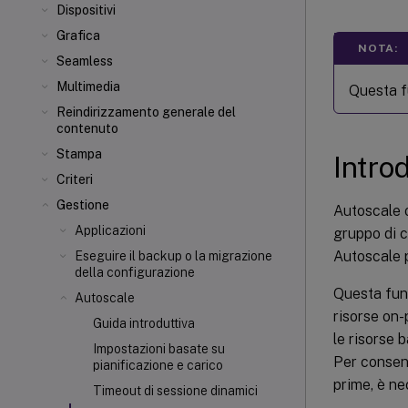
Dispositivi
Grafica
NOTA:
Seamless
Multimedia
Questa f
Reindirizzamento generale del
contenuto
Stampa
Intro
Criteri
Gestione
Autoscale o
Applicazioni
gruppo di c
Autoscale p
Eseguire il backup o la migrazione
della configurazione
Questa funz
Autoscale
risorse on-
Guida introduttiva
le risorse 
Impostazioni basate su
Per consent
pianificazione e carico
prime, è ne
Timeout di sessione dinamici