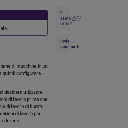
macchine con tag
È
Utilizzare
stato
PowerShell per
utile?
scalare
ale.
automaticamente
determinate
Invia
macchine con tag
commenti
Scenario
di
nsieme di macchine in un
esempio
e quindi configurare
si desidera utilizzare
ichi di lavoro prima che
i di lavoro di burst).
carichi di lavoro per
za di zona.