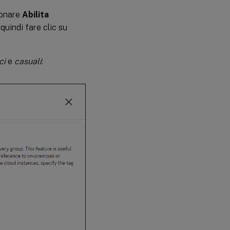
ionare
Abilita
 quindi fare clic su
ci
e
casuali
: