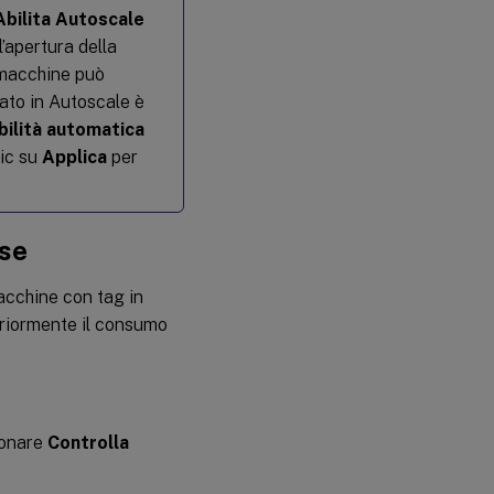
Abilita Autoscale
l’apertura della
e macchine può
ato in Autoscale è
bilità automatica
lic su
Applica
per
rse
acchine con tag in
teriormente il consumo
ionare
Controlla