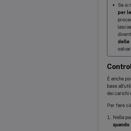
Se si 
per l
proce
lascia
divent
delle
salvar
Contro
È anche pos
base all’ut
dei carichi
Per fare ci
Nella p
quando 