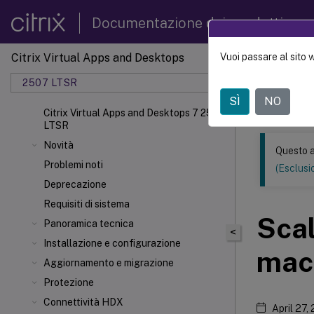
Documentazione dei prodotti
Citrix Virtual Apps and Desktops
Vuoi passare al sito 
Questo conten
automatica.
2507 LTSR
SÌ
NO
Citrix 
Citrix Virtual Apps and Desktops 7 2507
LTSR
Novità
Questo a
Problemi noti
(Esclusio
Deprecazione
Requisiti di sistema
Scal
Panoramica tecnica
<
Installazione e configurazione
macc
Aggiornamento e migrazione
Protezione
Connettività HDX
April 27,