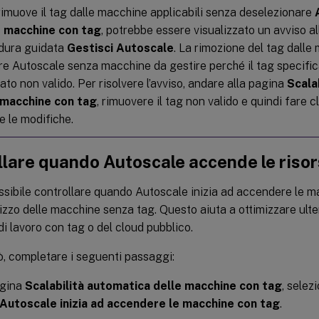
rimuove il tag dalle macchine applicabili senza deselezionare
e macchine con tag
, potrebbe essere visualizzato un avviso al
dura guidata
Gestisci Autoscale
. La rimozione del tag dall
re Autoscale senza macchine da gestire perché il tag specific
ato non valido. Per risolvere l’avviso, andare alla pagina
Scala
 macchine con tag
, rimuovere il tag non valido e quindi fare c
e le modifiche.
llare quando Autoscale accende le riso
sibile controllare quando Autoscale inizia ad accendere le m
ilizzo delle macchine senza tag. Questo aiuta a ottimizzare ul
 di lavoro con tag o del cloud pubblico.
ò, completare i seguenti passaggi:
agina
Scalabilità automatica delle macchine con tag
, selez
Autoscale inizia ad accendere le macchine con tag
.