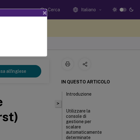
Cerca
Italiano
×
i qui i tuoi commenti
sa all'inglese
IN QUESTO ARTICOLO
Introduzione
e
>
Utilizzare la
rst)
console di
gestione per
scalare
automaticamente
determinate