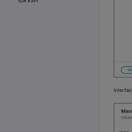
SDK e API
Interfac