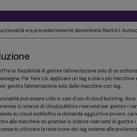
unzionalità era precedentemente denominata Restrict Autosc
duzione
ffre la flessibilità di gestire l’alimentazione solo di un sottoi
onsegna. Per fare ciò, applicare un tag a una o più macchine 
er gestire l’alimentazione solo delle macchine con tag.
ionalità può essere utile in casi d’uso di cloud bursting, dove 
premise (o istanze di cloud pubblico riservate) per gestire i car
basate su cloud soddisfino la domanda aggiuntiva (ovvero, carich
ire alle macchine on-premise (o istanze riservate) di gestire i 
cessario utilizzare la restrizione dei tag insieme alla preferen