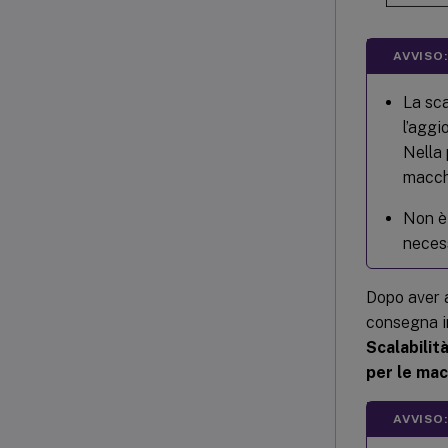
AVVISO:
La sca
l’aggi
Nella
macchi
Non è 
necess
Dopo aver a
consegna i
Scalabilit
per le mac
AVVISO: