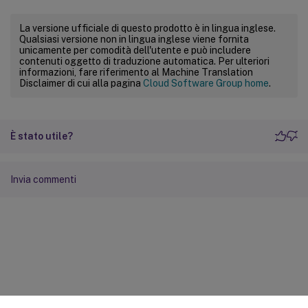
La versione ufficiale di questo prodotto è in lingua inglese.
Qualsiasi versione non in lingua inglese viene fornita
unicamente per comodità dell'utente e può includere
contenuti oggetto di traduzione automatica. Per ulteriori
informazioni, fare riferimento al Machine Translation
Disclaimer di cui alla pagina
Cloud Software Group home
.
È stato utile?
Invia commenti