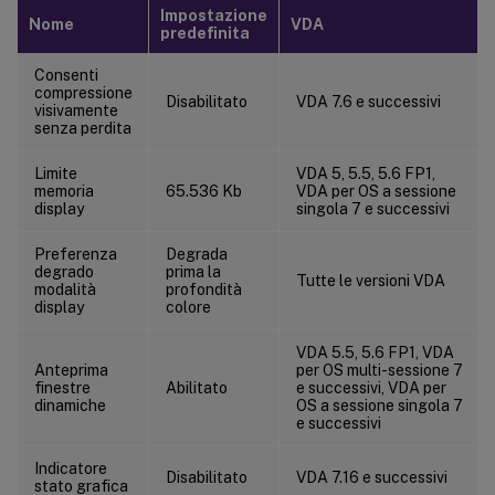
Impostazione
Nome
VDA
predefinita
Consenti
compressione
Disabilitato
VDA 7.6 e successivi
visivamente
senza perdita
Limite
VDA 5, 5.5, 5.6 FP1,
memoria
65.536 Kb
VDA per OS a sessione
display
singola 7 e successivi
Preferenza
Degrada
degrado
prima la
Tutte le versioni VDA
modalità
profondità
display
colore
VDA 5.5, 5.6 FP1, VDA
Anteprima
per OS multi-sessione 7
finestre
Abilitato
e successivi, VDA per
dinamiche
OS a sessione singola 7
e successivi
Indicatore
Disabilitato
VDA 7.16 e successivi
stato grafica