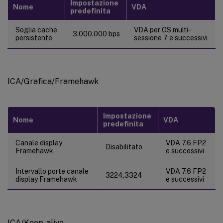
Impostazione
Nome
VDA
predefinita
Soglia cache
VDA per OS multi-
3.000.000 bps
persistente
sessione 7 e successivi
ICA/Grafica/Framehawk
Impostazione
Nome
VDA
predefinita
Canale display
VDA 7.6 FP2
Disabilitato
Framehawk
e successivi
Intervallo porte canale
VDA 7.6 FP2
3224,3324
display Framehawk
e successivi
ICA/Keep-alive