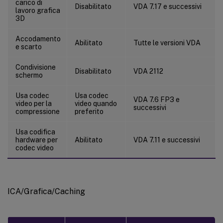
carico di
Disabilitato
VDA 7.17 e successivi
lavoro grafica
3D
Accodamento
Abilitato
Tutte le versioni VDA
e scarto
Condivisione
Disabilitato
VDA 2112
schermo
Usa codec
Usa codec
VDA 7.6 FP3 e
video per la
video quando
successivi
compressione
preferito
Usa codifica
hardware per
Abilitato
VDA 7.11 e successivi
codec video
ICA/Grafica/Caching