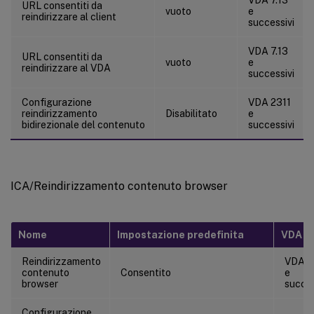
URL consentiti da
vuoto
e
reindirizzare al client
successivi
VDA 7.13
URL consentiti da
vuoto
e
reindirizzare al VDA
successivi
Configurazione
VDA 2311
reindirizzamento
Disabilitato
e
bidirezionale del contenuto
successivi
ICA/Reindirizzamento contenuto browser
Nome
Impostazione predefinita
VDA
Reindirizzamento
VDA 7
contenuto
Consentito
e
browser
succes
Configurazione