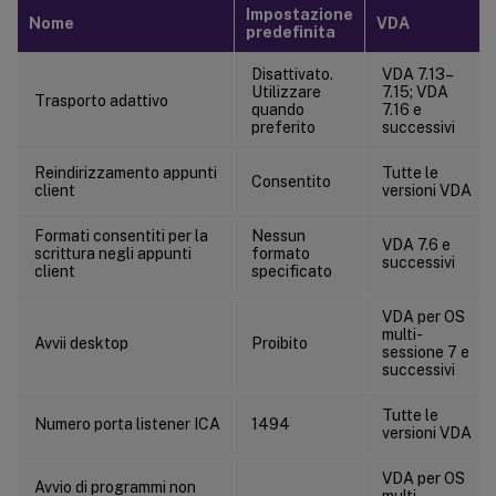
ICA/Multimedia
Impostazione
Nome
VDA
predefinita
ICA/Connessioni multi-stream
ICA/Reindirizzamento porta
Disattivato.
VDA 7.13–
Utilizzare
7.15; VDA
Trasporto adattivo
ICA/Stampa
quando
7.16 e
preferito
successivi
ICA/Stampa/Stampanti client
ICA/Stampa/Driver
Reindirizzamento appunti
Tutte le
Consentito
client
versioni VDA
ICA/Stampa/Universal Print Server
Formati consentiti per la
Nessun
ICA/Stampa/Stampa universale
VDA 7.6 e
scrittura negli appunti
formato
successivi
ICA/Sicurezza
client
specificato
ICA/Limiti server
VDA per OS
multi-
ICA/Limiti sessione
Avvii desktop
Proibito
sessione 7 e
ICA/Affidabilità sessione
successivi
ICA/Controllo fuso orario
Tutte le
Numero porta listener ICA
1494
versioni VDA
ICA/Dispositivi TWAIN
ICA/Dispositivi USB
VDA per OS
Avvio di programmi non
multi-