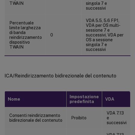
TWAIN
singola 7 e
successivi
VDA 5.5, 5.6 FP1,
Percentuale
VDA per OS multi-
limite larghezza
sessione 7 e
di banda
0
successivi, VDA per
reindirizzamento
OS a sessione
dispositivo
singola 7 e
TWAIN
successivi
ICA/Reindirizzamento bidirezionale del contenuto
Impostazione
Nome
VDA
predefinita
VDA 7.13
Consenti reindirizzamento
Proibito
e
bidirezionale del contenuto
successivi
VDA 7.13