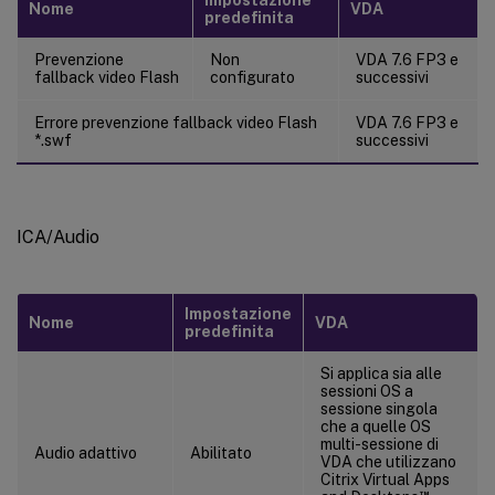
Nome
VDA
predefinita
Prevenzione
Non
VDA 7.6 FP3 e
fallback video Flash
configurato
successivi
Errore prevenzione fallback video Flash
VDA 7.6 FP3 e
*.swf
successivi
ICA/Audio
Impostazione
Nome
VDA
predefinita
Si applica sia alle
sessioni OS a
sessione singola
che a quelle OS
multi-sessione di
Audio adattivo
Abilitato
VDA che utilizzano
Citrix Virtual Apps
™