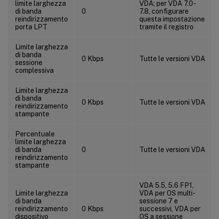
limite larghezza
VDA; per VDA 7.0-
di banda
0
7.8, configurare
reindirizzamento
questa impostazione
porta LPT
tramite il registro
Limite larghezza
di banda
0 Kbps
Tutte le versioni VDA
sessione
complessiva
Limite larghezza
di banda
0 Kbps
Tutte le versioni VDA
reindirizzamento
stampante
Percentuale
limite larghezza
di banda
0
Tutte le versioni VDA
reindirizzamento
stampante
VDA 5.5, 5.6 FP1,
Limite larghezza
VDA per OS multi-
di banda
sessione 7 e
reindirizzamento
0 Kbps
successivi, VDA per
dispositivo
OS a sessione