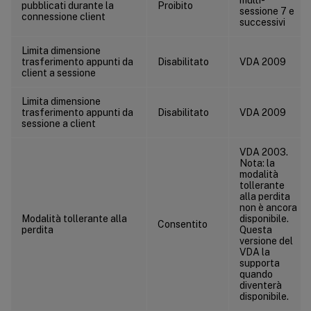
ICA/Visualizzazione
pubblicati durante la
Proibito
sessione 7 e
connessione client
successivi
ICA/Visualizzazione/Immagini in movimento
ICA/Visualizzazione/Immagini fisse
Limita dimensione
trasferimento appunti da
Disabilitato
VDA 2009
ICA/WebSockets
client a sessione
Gestione del carico
Limita dimensione
Gestione profili/Impostazioni avanzate
trasferimento appunti da
Disabilitato
VDA 2009
sessione a client
Gestione profili/Impostazioni di base
Gestione profili/Impostazioni multipiattaforma
VDA 2003.
Nota: la
Gestione profili/File System/Esclusioni
modalità
tollerante
Gestione profili/File System/Sincronizzazione
alla perdita
non è ancora
Gestione profili/Reindirizzamento cartelle
Modalità tollerante alla
disponibile.
Consentito
perdita
Questa
Gestione profili/Reindirizzamento cartelle/AppData(Roaming)
versione del
VDA la
Gestione profili/Reindirizzamento cartelle/Contatti
supporta
quando
Gestione profili/Reindirizzamento cartelle/Desktop
diventerà
Gestione profili/Reindirizzamento cartelle/Documenti
disponibile.