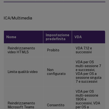
ICA/Multimedia
Impostazione
Nome
VDA
predefinita
Reindirizzamento
VDA 7.12 e
Proibito
video HTML5
successivi
VDA per OS
multi-sessione 7
Non
e successivi,
Limita qualità video
configurato
VDA per OS a
sessione singola
7 e successivi
VDA per OS
multi-sessione
1906 e
Reindirizzamento
successivi, VDA
Consentito
Microsoft Teams
per OS a