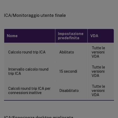
ICA/Monitoraggio utente finale
Impostazione
Nome
VDA
predefinita
Tutte le
Calcolo round trip ICA
Abilitato
versioni
VDA
Tutte le
Intervallo calcolo round
15 secondi
versioni
trip ICA
VDA
Tutte le
Calcoli round trip ICA per
Disabilitato
versioni
connessioni inattive
VDA
ICA/Esperienza desktop migliorata