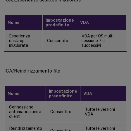
Impostazione
Nome
VDA
predefinita
Esperienza
VDA per OS multi-
desktop
Consentito
sessione 7 e
migliorata
successivi
ICA/Reindirizzamento file
Impostazione
Nome
VDA
predefinita
Connessione
Tutte le versioni
automatica unità
Consentito
VDA
client
Reindirizzamento
Tutte le versioni
Consentito