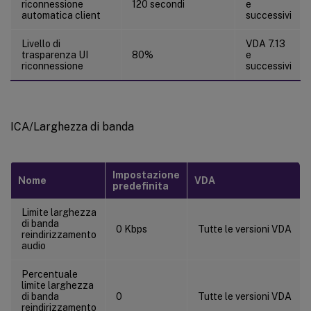
riconnessione
120 secondi
e
automatica client
successivi
Livello di
VDA 7.13
trasparenza UI
80%
e
riconnessione
successivi
ICA/Larghezza di banda
Impostazione
Nome
VDA
predefinita
Limite larghezza
di banda
0 Kbps
Tutte le versioni VDA
reindirizzamento
audio
Percentuale
limite larghezza
di banda
0
Tutte le versioni VDA
reindirizzamento