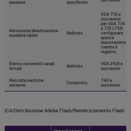
sessione
specificato
Virtual Delivery Agent
Virtual Delivery Agent/HDX 3D Pro
VDA 7.16 e
successivi;
Virtual Delivery Agent/Monitoraggio
per VDA 7.14
e 7.15 LTSR,
IP virtuale
Attivazione/disattivazione
Abilitato
configurare
modalità tablet
questa
impostazione
tramite il
registro.
Elenco consentiti canali
VDA 2109 e
Abilitato
virtuali
successivi
Raccolta metriche
7.42 e
Consentito
sessione
successivi
ICA/Distribuzione Adobe Flash/Reindirizzamento Flash
Impostazione