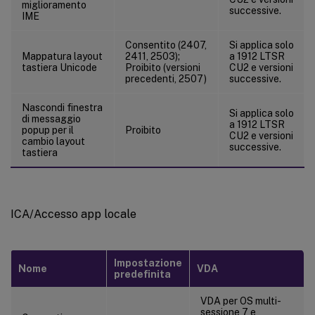
miglioramento
successive.
IME
Consentito (2407,
Si applica solo
Mappatura layout
2411, 2503);
a 1912 LTSR
tastiera Unicode
Proibito (versioni
CU2 e versioni
precedenti, 2507)
successive.
Nascondi finestra
Si applica solo
di messaggio
a 1912 LTSR
popup per il
Proibito
CU2 e versioni
cambio layout
successive.
tastiera
ICA/Accesso app locale
Impostazione
Nome
VDA
predefinita
VDA per OS multi-
sessione 7 e