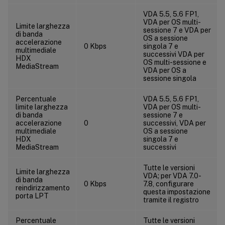
VDA 5.5, 5.6 FP1,
VDA per OS multi-
Limite larghezza
sessione 7 e VDA per
di banda
OS a sessione
accelerazione
0 Kbps
singola 7 e
multimediale
successivi VDA per
HDX
OS multi-sessione e
MediaStream
VDA per OS a
sessione singola
Percentuale
VDA 5.5, 5.6 FP1,
limite larghezza
VDA per OS multi-
di banda
sessione 7 e
accelerazione
0
successivi, VDA per
multimediale
OS a sessione
HDX
singola 7 e
MediaStream
successivi
Tutte le versioni
Limite larghezza
VDA; per VDA 7.0-
di banda
0 Kbps
7.8, configurare
reindirizzamento
questa impostazione
porta LPT
tramite il registro
Percentuale
Tutte le versioni