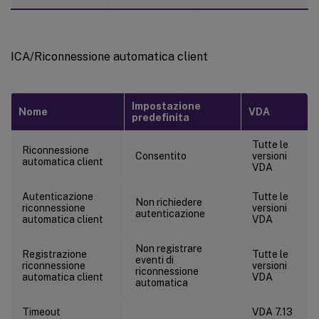
ICA/Riconnessione automatica client
Impostazione
Nome
VDA
predefinita
Tutte le
Riconnessione
Consentito
versioni
automatica client
VDA
Autenticazione
Tutte le
Non richiedere
riconnessione
versioni
autenticazione
automatica client
VDA
Non registrare
Registrazione
Tutte le
eventi di
riconnessione
versioni
riconnessione
automatica client
VDA
automatica
Timeout
VDA 7.13