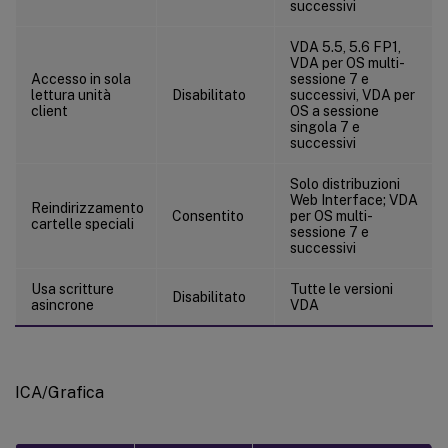
successivi
VDA 5.5, 5.6 FP1,
VDA per OS multi-
Accesso in sola
sessione 7 e
lettura unità
Disabilitato
successivi, VDA per
client
OS a sessione
singola 7 e
successivi
Solo distribuzioni
Web Interface; VDA
Reindirizzamento
Consentito
per OS multi-
cartelle speciali
sessione 7 e
successivi
Usa scritture
Tutte le versioni
Disabilitato
asincrone
VDA
ICA/Grafica