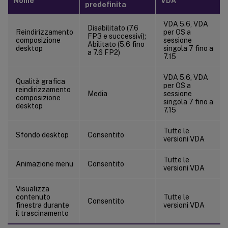
Nome
VDA
predefinita
VDA 5.6, VDA
Disabilitato (7.6
Reindirizzamento
per OS a
FP3 e successivi);
composizione
sessione
Abilitato (5.6 fino
desktop
singola 7 fino a
a 7.6 FP2)
7.15
VDA 5.6, VDA
Qualità grafica
per OS a
reindirizzamento
Media
sessione
composizione
singola 7 fino a
desktop
7.15
Tutte le
Sfondo desktop
Consentito
versioni VDA
Tutte le
Animazione menu
Consentito
versioni VDA
Visualizza
contenuto
Tutte le
Consentito
finestra durante
versioni VDA
il trascinamento