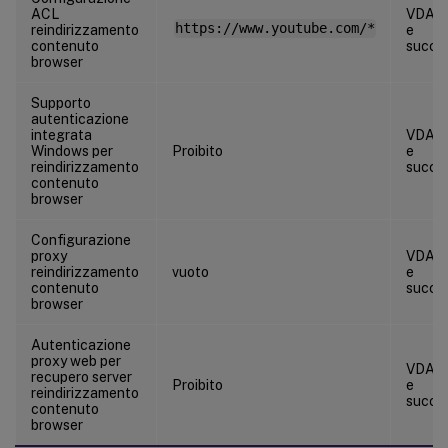
ACL
VDA 7
https://www.youtube.com/*
reindirizzamento
e
contenuto
succes
browser
Supporto
autenticazione
integrata
VDA 2
Windows per
Proibito
e
reindirizzamento
succes
contenuto
browser
Configurazione
proxy
VDA 7
reindirizzamento
vuoto
e
contenuto
succes
browser
Autenticazione
proxy web per
VDA 2
recupero server
Proibito
e
reindirizzamento
succes
contenuto
browser