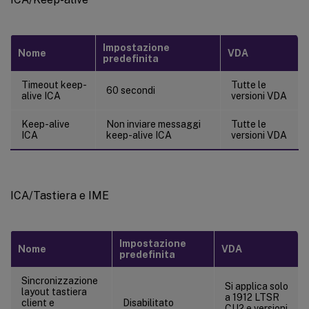
Impostazione
Nome
VDA
predefinita
Timeout keep-
Tutte le
60 secondi
alive ICA
versioni VDA
Keep-alive
Non inviare messaggi
Tutte le
ICA
keep-alive ICA
versioni VDA
ICA/Tastiera e IME
Impostazione
Nome
VDA
predefinita
Sincronizzazione
Si applica solo
layout tastiera
a 1912 LTSR
client e
Disabilitato
CU2 e versioni