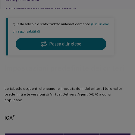
ICA/Reindirizzamento bidirezionale del contenuto
ICA/Reindirizzamento contenuto browser
Questo articolo è stato tradotto automaticamente.
(Esclusione
ICA/Sensori client
di responsabilità))
ICA/Interfaccia utente desktop
Passa all'inglese
ICA/Monitoraggio utente finale
ICA/Esperienza desktop migliorata
ICA/Reindirizzamento file
Impostazioni predefinite dei criteri
ICA/Grafica
ICA/Grafica/Caching
Le tabelle seguenti elencano le impostazioni dei criteri, i loro valori
ICA/Grafica/Framehawk
predefiniti e le versioni di Virtual Delivery Agent (VDA) a cui si
ICA/Keep-alive
applicano.
ICA/Tastiera e IME
®
ICA
ICA/Accesso app locale
ICA/Esperienza mobile