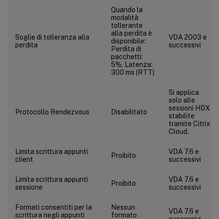
Gestione profili/Reindirizzamento cartelle/Download
Quando la
modalità
Gestione profili/Reindirizzamento cartelle/Preferiti
tollerante
Gestione profili/Reindirizzamento cartelle/Collegamenti
alla perdita è
Soglie di tolleranza alla
VDA 2003 e
disponibile:
perdita
successivi
Gestione profili/Reindirizzamento cartelle/Musica
Perdita di
pacchetti:
Gestione profili/Reindirizzamento cartelle/Immagini
5%, Latenza:
300 ms (RTT)
Gestione profili/Reindirizzamento cartelle/Partite salvate
Gestione profili/Reindirizzamento cartelle/Ricerche
Si applica
solo alle
Gestione profili/Reindirizzamento cartelle/Menu Start
sessioni HDX
Protocollo Rendezvous
Disabilitato
stabilite
Gestione profili/Reindirizzamento cartelle/Video
tramite Citrix
Cloud.
Gestione profili/Impostazioni di registrazione
Gestione profili/Gestione dei profili
Limita scrittura appunti
VDA 7.6 e
Proibito
client
successivi
Gestione profili/Registro di sistema
Limita scrittura appunti
VDA 7.6 e
Gestione profili/Profili utente in streaming
Proibito
sessione
successivi
Receiver
Formati consentiti per la
Nessun
Livello di personalizzazione utente
VDA 7.6 e
scrittura negli appunti
formato
successivi