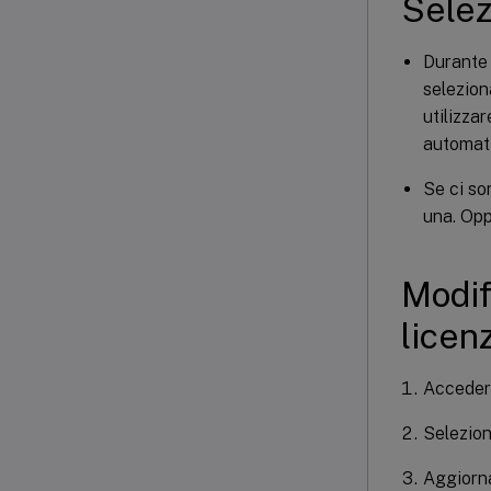
Selezi
Durante 
seleziona
utilizza
automat
Se ci so
una. Opp
Modif
licen
Acceder
Selezio
Aggiorna