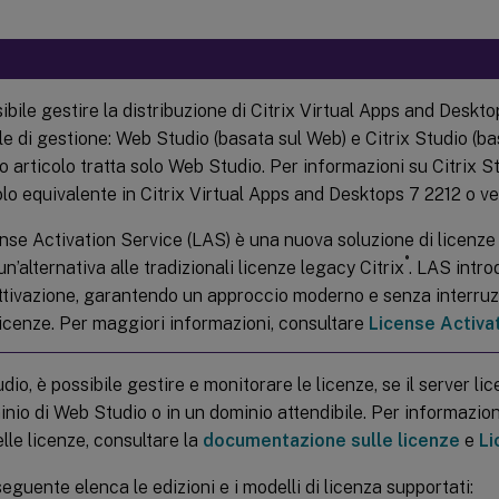
ibile gestire la distribuzione di Citrix Virtual Apps and Deskt
e di gestione: Web Studio (basata sul Web) e Citrix Studio (b
 articolo tratta solo Web Studio. Per informazioni su Citrix S
colo equivalente in Citrix Virtual Apps and Desktops 7 2212 o ve
ense Activation Service (LAS) è una nuova soluzione di licenz
®
un’alternativa alle tradizionali licenze legacy Citrix
. LAS intr
attivazione, garantendo un approccio moderno e senza interruz
licenze. Per maggiori informazioni, consultare
License Activa
io, è possibile gestire e monitorare le licenze, se il server lic
nio di Web Studio o in un dominio attendibile. Per informazioni 
lle licenze, consultare la
documentazione sulle licenze
e
Li
seguente elenca le edizioni e i modelli di licenza supportati: