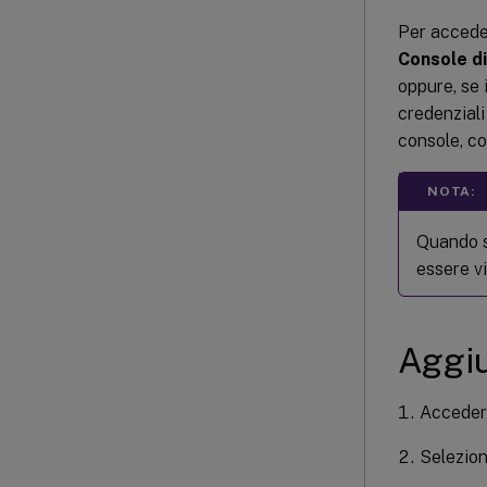
Per acceder
Console di
oppure, se 
credenziali
console, co
NOTA:
Quando s
essere v
Aggiu
Acceder
Selezio