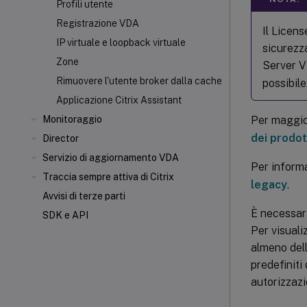
Profili utente
Registrazione VDA
Il Licen
IP virtuale e loopback virtuale
sicurezza
Zone
Server V
Rimuovere l'utente broker dalla cache
possibile
Applicazione Citrix Assistant
Per maggior
Monitoraggio
dei prodot
Director
Servizio di aggiornamento VDA
Per informa
Traccia sempre attiva di Citrix
legacy
.
Avvisi di terze parti
È necessari
SDK e API
Per visuali
almeno dell
predefiniti
autorizzazi