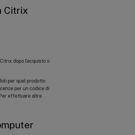
scadenza
delle
 Citrix
licenze
Collegamenti
correlati
Citrix dopo l’acquisto o
ibili per quel prodotto
icenze per un codice di
 Per effettuare altre
computer