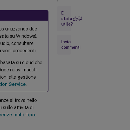
Scaricare
È
e
stato
installare
utile?
una
ops utilizzando due
licenza
asata su Windows).
da Citrix
Invia
tramite
tudio, consultare
Web
commenti
rsioni precedenti.
Studio
e basata su cloud che
Aggiungere
oduce nuovi moduli
licenze
ioni alla gestione
archiviate
sul
tion Service
.
computer
locale o
sulla rete
enze si trova nello
sulle attività di
Modificare
cenze multi-tipo
.
il server
licenze