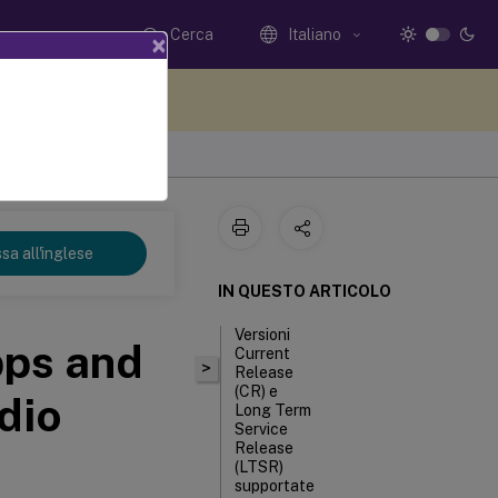
Cerca
Italiano
×
i qui i tuoi commenti
sa all'inglese
IN QUESTO ARTICOLO
Versioni
pps and
Current
>
Release
(CR) e
dio
Long Term
Service
Release
(LTSR)
supportate