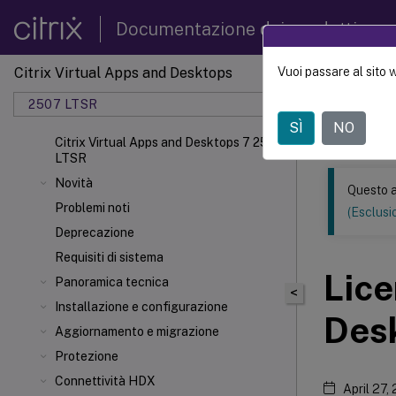
Documentazione dei prodotti
Citrix Virtual Apps and Desktops
Vuoi passare al sito 
Questo conten
automatica.
2507 LTSR
SÌ
NO
Citrix 
Citrix Virtual Apps and Desktops 7 2507
LTSR
Novità
Questo a
Problemi noti
(Esclusio
Deprecazione
Requisiti di sistema
Lice
Panoramica tecnica
<
Installazione e configurazione
Des
Aggiornamento e migrazione
Protezione
Connettività HDX
April 27,