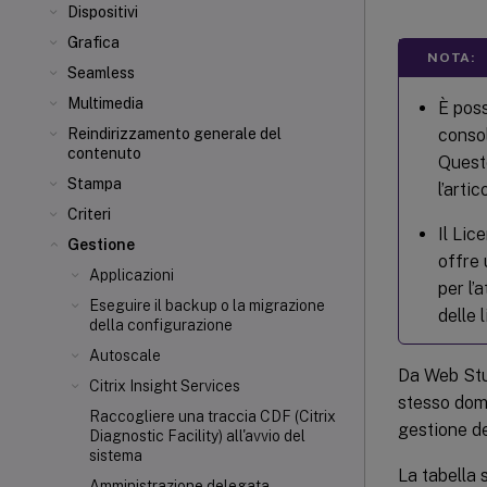
Dispositivi
Grafica
NOTA:
Seamless
Multimedia
È poss
consol
Reindirizzamento generale del
contenuto
Questo
Stampa
l’arti
Criteri
Il Lic
Gestione
offre 
Applicazioni
per l’
Eseguire il backup o la migrazione
delle 
della configurazione
Autoscale
Da Web Stud
Citrix Insight Services
stesso domi
Raccogliere una traccia CDF (Citrix
gestione de
Diagnostic Facility) all'avvio del
sistema
La tabella 
Amministrazione delegata