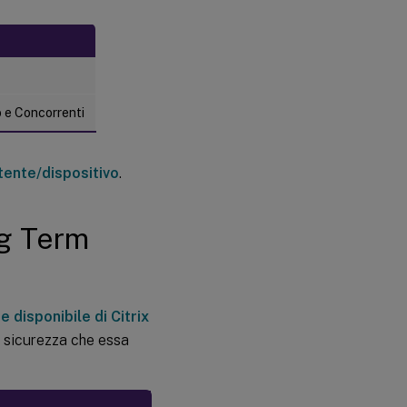
Selezionare
il tipo di
a
licenza da
utilizzare
Modificare
o e Concorrenti
l’edizione
del
prodotto e
il modello
tente/dispositivo
.
di licenza
ng Term
Aggiungere un
amministratore
di licenze
Modificare le
autorizzazioni
e disponibile di Citrix
di un
i sicurezza che essa
amministratore
di licenze o
eliminare un
amministratore