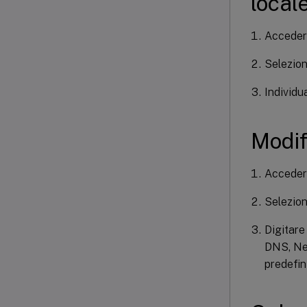
locale
Acceder
Selezio
Individu
Modif
Acceder
Selezio
Digitare
DNS, Net
predefin