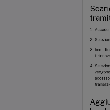
Scari
trami
Acceder
Selezio
Immettere
il rinnov
Selezion
vengono 
accesso 
transazi
Aggiu