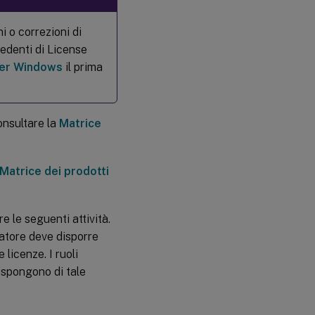
di licenze
Aggiungere
i o correzioni di
un gruppo di
ecedenti di License
amministratori
di licenze
 per Windows
il prima
Modificare le
autorizzazioni
di un gruppo
consultare la
Matrice
di
amministratori
di licenze o
eliminare un
Matrice dei prodotti
gruppo di
amministratori
di licenze
 le seguenti attività.
Visualizzare
le
ratore deve disporre
informazioni
licenze. I ruoli
sulle
ispongono di tale
licenze
Visualizzare
gli avvisi di