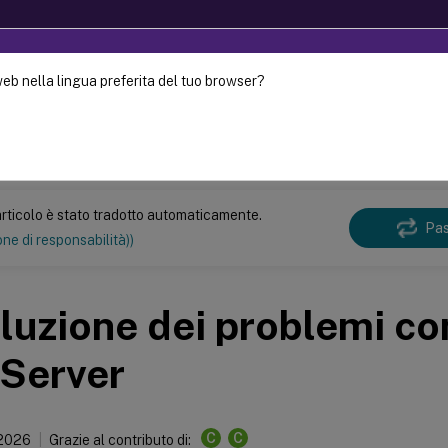
web nella lingua preferita del tuo browser?
uto è stato tradotto dinamicamente con traduzione
Mett
Virtual Apps and Desktops
7 2507 LTSR
rticolo è stato tradotto automaticamente.
Pas
ne di responsabilità))
luzione dei problemi c
 Server
C
C
 2026
Grazie al contributo di: