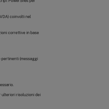
script PowerShell per
VDA) coinvolti nel
ioni correttive in base
 pertinenti (messaggi
essario.
lteriori risoluzioni dei