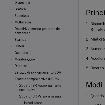
Dispositivi
Grafica
Princ
Seamless
Multimedia
Disponib
Reindirizzamento generale del
StoreFr
contenuto
Migliorar
Stampa
Criteri
Aumentar
Gestione
Accelera
Monitoraggio
Director
Ricerca 
Servizio di aggiornamento VDA
Traccia sempre attiva di Citrix
Modi 
2507 LTSR Aggiornamento
cumulativo 1
Quando i
2507 LTSR Versione iniziale
Introduzione