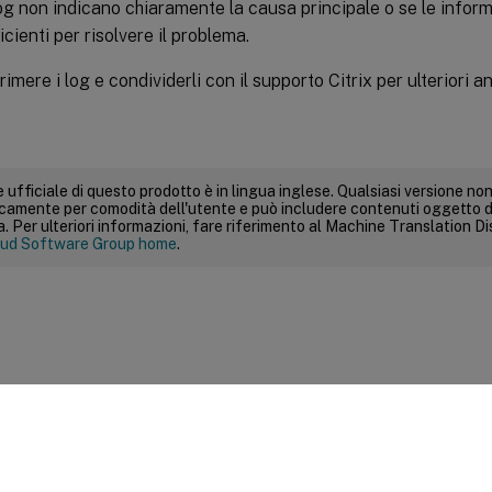
log non indicano chiaramente la causa principale o se le inform
icienti per risolvere il problema.
mere i log e condividerli con il supporto Citrix per ulteriori ana
 ufficiale di questo prodotto è in lingua inglese. Qualsiasi versione non
icamente per comodità dell'utente e può includere contenuti oggetto d
 Per ulteriori informazioni, fare riferimento al Machine Translation Dis
ud Software Group home
.