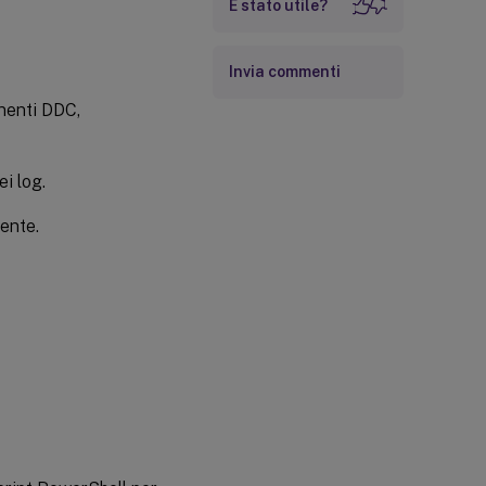
È stato utile?
Invia commenti
onenti DDC,
ei log.
iente.