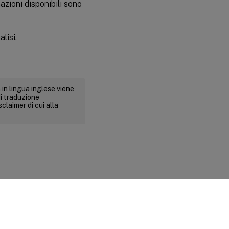
azioni disponibili sono
lisi.
 in lingua inglese viene
i traduzione
claimer di cui alla