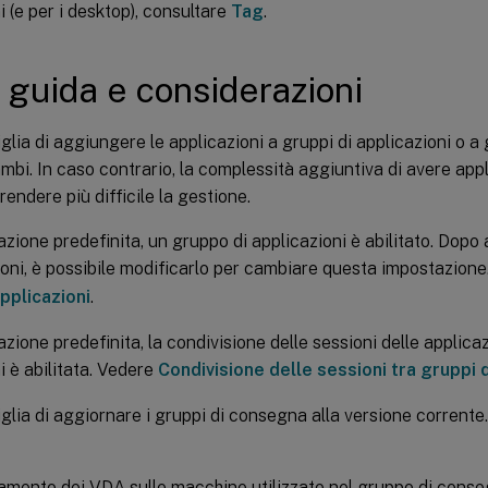
i (e per i desktop), consultare
Tag
.
 guida e considerazioni
iglia di aggiungere le applicazioni a gruppi di applicazioni o 
mbi. In caso contrario, la complessità aggiuntiva di avere appli
rendere più difficile la gestione.
zione predefinita, un gruppo di applicazioni è abilitato. Dopo
ioni, è possibile modificarlo per cambiare questa impostazion
applicazioni
.
zione predefinita, la condivisione delle sessioni delle applicazi
i è abilitata. Vedere
Condivisione delle sessioni tra gruppi d
iglia di aggiornare i gruppi di consegna alla versione corrent
mento dei VDA sulle macchine utilizzate nel gruppo di conse