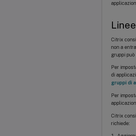
applicazion
Linee
Citrix cons
non a entra
gruppi può 
Per imposta
di applicaz
gruppi di 
Per imposta
applicazion
Citrix cons
richiede:
Aggiorna