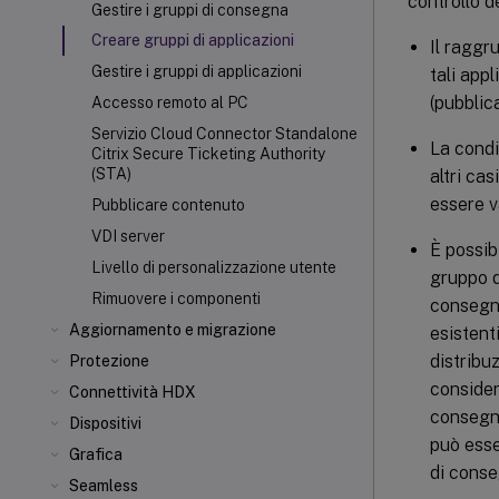
controllo de
Gestire i gruppi di consegna
Creare gruppi di applicazioni
Il raggr
Gestire i gruppi di applicazioni
tali app
(pubblic
Accesso remoto al PC
Servizio Cloud Connector Standalone
La condiv
Citrix Secure Ticketing Authority
(STA)
altri cas
essere v
Pubblicare contenuto
VDI server
È possib
Livello di personalizzazione utente
gruppo d
Rimuovere i componenti
consegna
Aggiornamento e migrazione
esistenti
distribu
Protezione
consider
Connettività HDX
consegna
Dispositivi
può esse
Grafica
di conse
Seamless