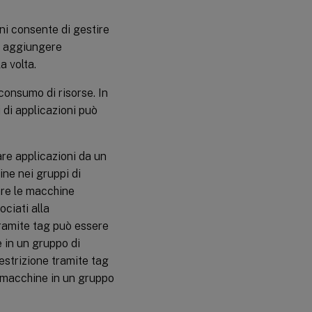
ni consente di gestire
io aggiungere
a volta.
 consumo di risorse. In
i di applicazioni può
are applicazioni da un
ne nei gruppi di
zare le macchine
ociati alla
tramite tag può essere
 in un gruppo di
restrizione tramite tag
di macchine in un gruppo