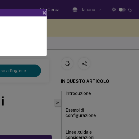
Cerca
Italiano
×
i qui i tuoi commenti
sa all'inglese
IN QUESTO ARTICOLO
Introduzione
i
>
Esempi di
configurazione
Linee guida e
considerazioni