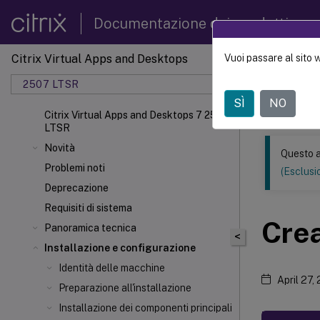
Documentazione dei prodotti
Citrix Virtual Apps and Desktops
Vuoi passare al sito 
Questo conten
automatica.
2507 LTSR
SÌ
NO
Citrix 
Citrix Virtual Apps and Desktops 7 2507
LTSR
Novità
Questo a
Problemi noti
(Esclusio
Deprecazione
Requisiti di sistema
Crea
Panoramica tecnica
<
Installazione e configurazione
Identità delle macchine
April 27,
Preparazione all'installazione
Installazione dei componenti principali