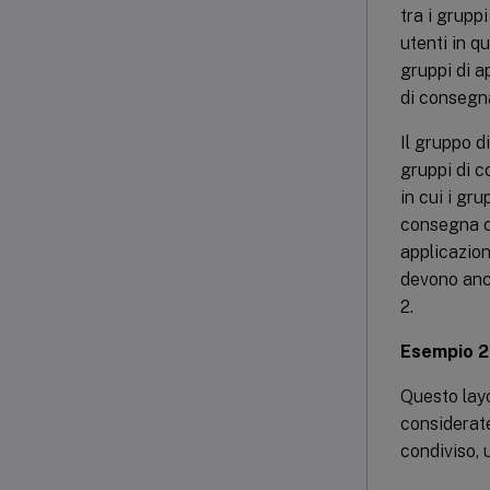
tra i gruppi
utenti in q
gruppi di a
di consegn
Il gruppo d
gruppi di c
in cui i gr
consegna co
applicazion
devono anch
2.
Esempio 2
Questo layo
considerate
condiviso, 