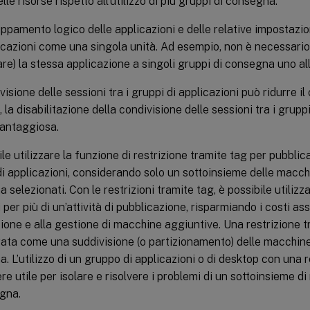
lle risorse rispetto all’utilizzo di più gruppi di consegna:
uppamento logico delle applicazioni e delle relative impostazio
licazioni come una singola unità. Ad esempio, non è necessar
are) la stessa applicazione a singoli gruppi di consegna uno all
isione delle sessioni tra i gruppi di applicazioni può ridurre il
i, la disabilitazione della condivisione delle sessioni tra i grupp
antaggiosa.
ile utilizzare la funzione di restrizione tramite tag per pubblic
i applicazioni, considerando solo un sottoinsieme delle macchi
 selezionati. Con le restrizioni tramite tag, è possibile utiliz
 per più di un’attività di pubblicazione, risparmiando i costi ass
zione e alla gestione di macchine aggiuntive. Una restrizione 
ata come una suddivisione (o partizionamento) delle macchine
. L’utilizzo di un gruppo di applicazioni o di desktop con una 
re utile per isolare e risolvere i problemi di un sottoinsieme 
gna.