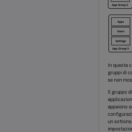
In questa c
gruppi di c
se non most
Il gruppo d
applicazion
appaiono so
configurazi
un sottoins
impostazion