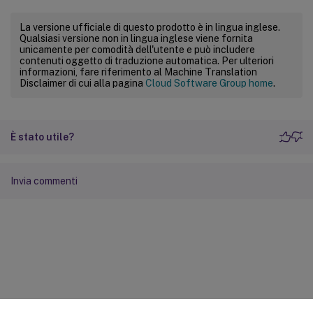
La versione ufficiale di questo prodotto è in lingua inglese.
Qualsiasi versione non in lingua inglese viene fornita
unicamente per comodità dell'utente e può includere
contenuti oggetto di traduzione automatica. Per ulteriori
informazioni, fare riferimento al Machine Translation
Disclaimer di cui alla pagina
Cloud Software Group home
.
È stato utile?
Invia commenti