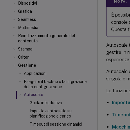
NOTA:
Dispositivi
Grafica
È possibi
Seamless
console 
Multimedia
Questa fu
Reindirizzamento generale del
contenuto
Autoscale è
Stampa
gestire in 
Criteri
esperienza
Gestione
Autoscale c
Applicazioni
singola e m
Eseguire il backup o la migrazione
della configurazione
Le funziona
Autoscale
Imposta
Guida introduttiva
Impostazioni basate su
Timeout
pianificazione e carico
Timeout di sessione dinamici
Macchin