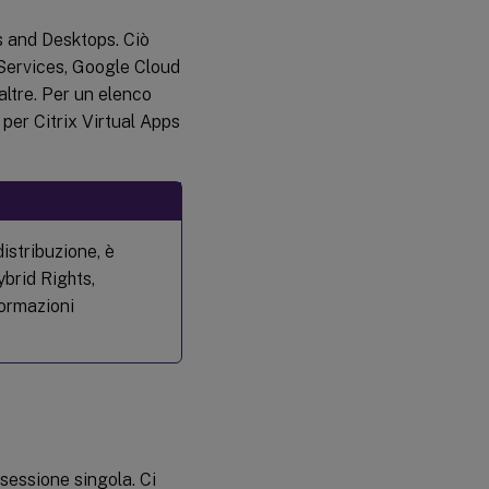
s and Desktops. Ciò
Services, Google Cloud
ltre. Per un elenco
per Citrix Virtual Apps
istribuzione, è
ybrid Rights,
formazioni
sessione singola. Ci