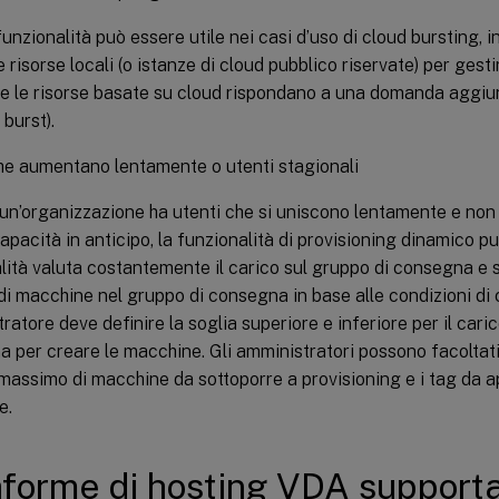
unzionalità può essere utile nei casi d’uso di cloud bursting, in
e risorse locali (o istanze di cloud pubblico riservate) per gestir
e le risorse basate su cloud rispondano a una domanda aggiunt
 burst).
he aumentano lentamente o utenti stagionali
n’organizzazione ha utenti che si uniscono lentamente e non 
 capacità in anticipo, la funzionalità di provisioning dinamico p
lità valuta costantemente il carico sul gruppo di consegna e 
i macchine nel gruppo di consegna in base alle condizioni di c
ratore deve definire la soglia superiore e inferiore per il cari
 per creare le macchine. Gli amministratori possono facoltati
assimo di macchine da sottoporre a provisioning e i tag da a
e.
aforme di hosting VDA support