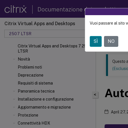
Documentazione dei prodotti
Citrix Virtual Apps and Desktops
Vuoi passare al sito 
Questo conten
automatica.
2507 LTSR
SÌ
NO
Citrix 
Citrix Virtual Apps and Desktops 7 2507
LTSR
Novità
Questo a
Problemi noti
(Esclusio
Deprecazione
Requisiti di sistema
Aut
Panoramica tecnica
<
Installazione e configurazione
Aggiornamento e migrazione
April 27,
Protezione
Connettività HDX