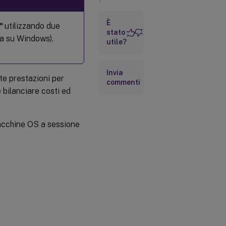
Carichi di
È
lavoro
™
utilizzando due
supportati
stato
ta su Windows).
utile?
Vantaggi
Invia
te prestazioni per
commenti
Guarda
è bilanciare costi ed
un video
di 2
minuti
macchine OS a sessione