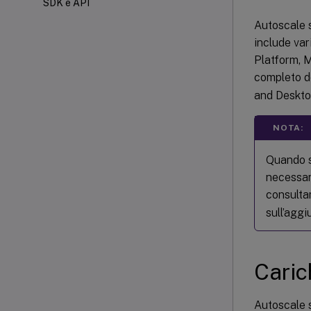
SDK e API
Autoscale s
include va
Platform, 
completo de
and Deskto
NOTA:
Quando s
necessar
consulta
sull’aggi
Caric
Autoscale s