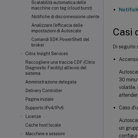
Scalabilità automatica delle
macchine con tag (cloud burst)
Notific
Notifiche di disconnessione utente
Analizzare l'efficacia delle
Casi d
impostazioni di Autoscale
Comandi SDK PowerShell del
broker
Di seguito 
Citrix Insight Services
Accensio
Raccogliere una traccia CDF (Citrix
Diagnostic Facility) all'avvio del
Autoscal
sistema
30 minut
Amministrazione delegata
volatile,
Delivery Controller
attender
Pagina iniziale
Caso d’u
Supporto IPv4/IPv6
Licenze
Autoscal
Cache host locale
un grupp
Macchine e sessioni
configur