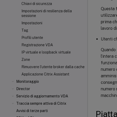
Chiavi di sicurezza
Questa f
Impostazioni di resilienza della
utilizzar
sessione
prima ch
Impostazioni
lavoro di
Tag
Profili utente
Utenti c
Registrazione VDA
Quando u
IP virtuale e loopback virtuale
l’intera
Zone
funziona
Rimuovere l'utente broker dalla cache
numero d
Applicazione Citrix Assistant
amminist
Monitoraggio
consegna
numero m
Director
macchin
Servizio di aggiornamento VDA
Traccia sempre attiva di Citrix
Avvisi di terze parti
Piatt