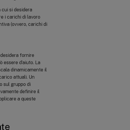
 cui si desidera
e i carichi di lavoro
iva (ovvero, carichi di
desidera fornire
uò essere d’aiuto. La
scala dinamicamente il
arico attuali. Un
co sul gruppo di
vamente definire il
pplicare a queste
ate