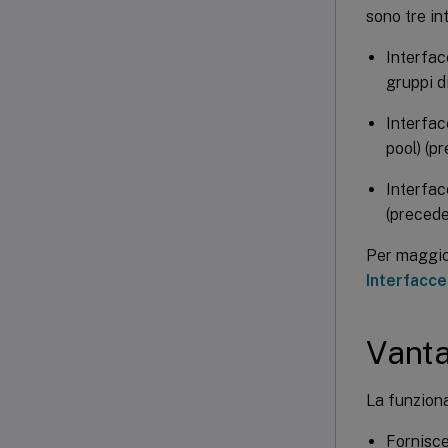
sono tre in
Interfac
gruppi 
Interfac
pool) (p
Interfac
(precede
Per maggior
Interfacce
Vant
La funziona
Fornisce