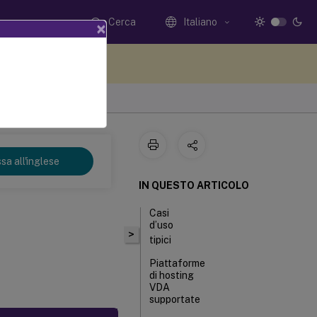
Cerca
Italiano
×
i qui i tuoi commenti
sa all'inglese
IN QUESTO ARTICOLO
Casi
d’uso
>
tipici
Piattaforme
di hosting
VDA
supportate