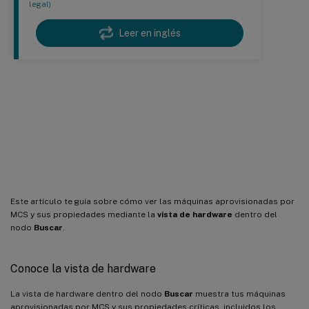
legal)
Leer en inglés
Supervisa las máquinas
aprovisionadas por MCS en Buscar >
Vista de hardware
Este artículo te guía sobre cómo ver las máquinas aprovisionadas por
MCS y sus propiedades mediante la
vista de hardware
dentro del
nodo
Buscar
.
Conoce la vista de hardware
La vista de hardware dentro del nodo
Buscar
muestra tus máquinas
aprovisionadas por MCS y sus propiedades críticas, incluidos los