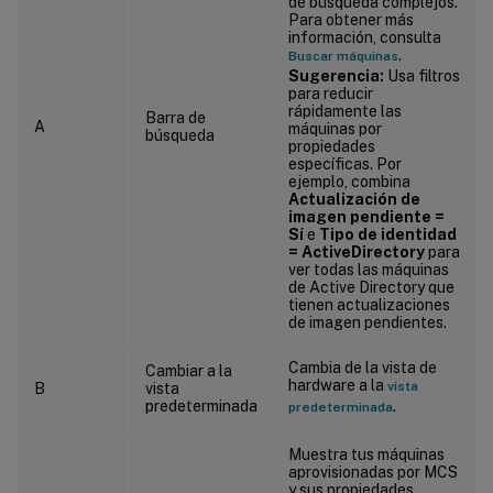
de búsqueda complejos.
Para obtener más
información, consulta
.
Buscar máquinas
Sugerencia:
Usa filtros
para reducir
rápidamente las
Barra de
A
máquinas por
búsqueda
propiedades
específicas. Por
ejemplo, combina
Actualización de
imagen pendiente =
Sí
e
Tipo de identidad
= ActiveDirectory
para
ver todas las máquinas
de Active Directory que
tienen actualizaciones
de imagen pendientes.
Cambia de la vista de
Cambiar a la
hardware a la
vista
B
vista
predeterminada
.
predeterminada
Muestra tus máquinas
aprovisionadas por MCS
y sus propiedades