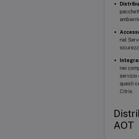
Distribu
pacchett
ambiente
Accesso
nel Serv
sicurezz
Integraz
nei comp
servizio
questi c
Citrix.
Distr
AOT