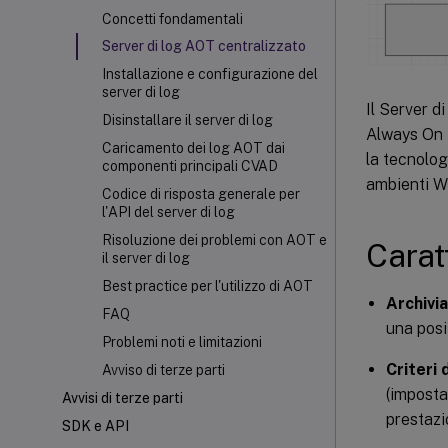
Concetti fondamentali
Server di log AOT centralizzato
Installazione e configurazione del
server di log
Il Server d
Disinstallare il server di log
Always On 
Caricamento dei log AOT dai
la tecnolog
componenti principali CVAD
ambienti W
Codice di risposta generale per
l'API del server di log
Risoluzione dei problemi con AOT e
Carat
il server di log
Best practice per l'utilizzo di AOT
Archivia
FAQ
una posi
Problemi noti e limitazioni
Criteri 
Avviso di terze parti
(impostaz
Avvisi di terze parti
prestazi
SDK e API