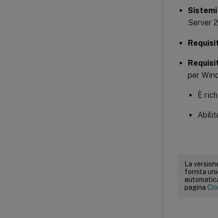
Sistemi
Server 2
Requisi
Requisi
per Win
È rich
Abili
La versione
fornita un
automatica.
pagina
Clo