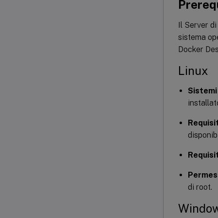
Prereq
Il Server d
sistema ope
Docker Des
Linux
Sistemi
installat
Requisi
disponibi
Requisi
Permess
di root.
Windo