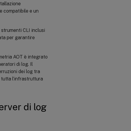
stallazione
e compatibile e un
 strumenti CLI inclusi
ata per garantire
emetria AOT è integrato
ratori di log. Il
rruzioni dei log tra
utta l’infrastruttura
erver di log