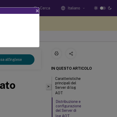
Cerca
Italiano
×
i qui i tuoi commenti
sa all'inglese
IN QUESTO ARTICOLO
Caratteristiche
zato
principali del
>
Server di log
AOT
Distribuzione e
configurazione
del Server di
log AOT