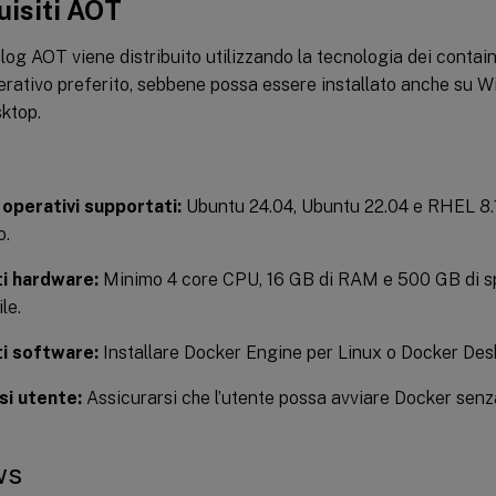
uisiti AOT
i log AOT viene distribuito utilizzando la tecnologia dei contain
rativo preferito, sebbene possa essere installato anche su W
ktop.
 operativi supportati:
Ubuntu 24.04, Ubuntu 22.04 e RHEL 8.1
o.
ti hardware:
Minimo 4 core CPU, 16 GB di RAM e 500 GB di sp
le.
ti software:
Installare Docker Engine per Linux o Docker Des
i utente:
Assicurarsi che l’utente possa avviare Docker senz
ws