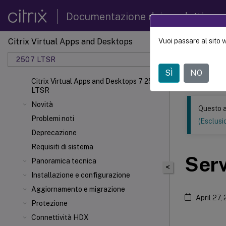
Documentazione dei prodotti
Citrix Virtual Apps and Desktops
Vuoi passare al sito 
Questo conten
automatica.
2507 LTSR
SÌ
NO
Citrix 
Citrix Virtual Apps and Desktops 7 2507
LTSR
Novità
Questo a
Problemi noti
(Esclusio
Deprecazione
Requisiti di sistema
Serv
Panoramica tecnica
<
Installazione e configurazione
Aggiornamento e migrazione
April 27,
Protezione
Connettività HDX