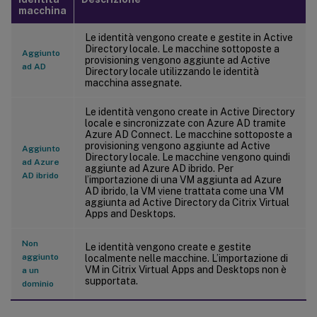
macchina
Le identità vengono create e gestite in Active
Directory locale. Le macchine sottoposte a
Aggiunto
provisioning vengono aggiunte ad Active
ad AD
Directory locale utilizzando le identità
macchina assegnate.
Le identità vengono create in Active Directory
locale e sincronizzate con Azure AD tramite
Azure AD Connect. Le macchine sottoposte a
provisioning vengono aggiunte ad Active
Aggiunto
Directory locale. Le macchine vengono quindi
ad Azure
aggiunte ad Azure AD ibrido. Per
AD ibrido
l’importazione di una VM aggiunta ad Azure
AD ibrido, la VM viene trattata come una VM
aggiunta ad Active Directory da Citrix Virtual
Apps and Desktops.
Non
Le identità vengono create e gestite
aggiunto
localmente nelle macchine. L’importazione di
VM in Citrix Virtual Apps and Desktops non è
a un
supportata.
dominio