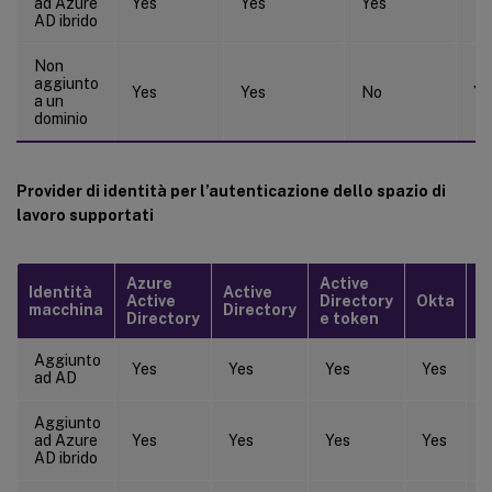
ad Azure
Yes
Yes
Yes
Ye
AD ibrido
Non
aggiunto
Yes
Yes
No
Ye
a un
dominio
Provider di identità per l’autenticazione dello spazio di
lavoro supportati
Azure
Active
Identità
Active
Active
Directory
Okta
S
macchina
Directory
Directory
e token
Aggiunto
Yes
Yes
Yes
Yes
Y
ad AD
Aggiunto
ad Azure
Yes
Yes
Yes
Yes
Y
AD ibrido