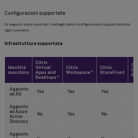
Configurazioni supportate
Di seguito sono riportati i dettagli delle configurazioni supportate per
ogni scenario.
Infrastruttura supportata
Citrix
Cit
Identità
Virtual
Citrix
Citrix
Ga
™
macchina
Apps and
Workspace
StoreFront
Se
™
Desktops
Aggiunto
Yes
Yes
Yes
Ye
ad AD
Aggiunto
ad Azure
No
Yes
No
Ye
Active
Directory
Aggiunto