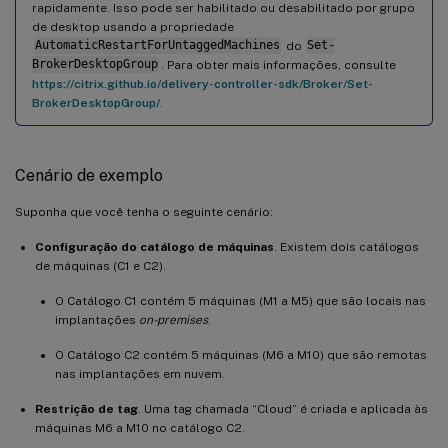
rapidamente. Isso pode ser habilitado ou desabilitado por grupo
de desktop usando a propriedade
AutomaticRestartForUntaggedMachines
do
Set-
BrokerDesktopGroup
. Para obter mais informações, consulte
https://citrix.github.io/delivery-controller-sdk/Broker/Set-
BrokerDesktopGroup/
.
Cenário de exemplo
Suponha que você tenha o seguinte cenário:
Configuração do catálogo de máquinas
. Existem dois catálogos
de máquinas (C1 e C2).
O Catálogo C1 contém 5 máquinas (M1 a M5) que são locais nas
implantações
on-premises
.
O Catálogo C2 contém 5 máquinas (M6 a M10) que são remotas
nas implantações em nuvem.
Restrição de tag
. Uma tag chamada “Cloud” é criada e aplicada às
máquinas M6 a M10 no catálogo C2.