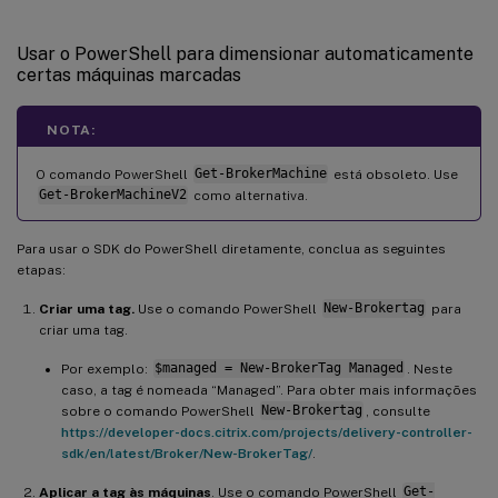
Usar o PowerShell para dimensionar automaticamente
certas máquinas marcadas
NOTA:
O comando PowerShell
Get-BrokerMachine
está obsoleto. Use
Get-BrokerMachineV2
como alternativa.
Para usar o SDK do PowerShell diretamente, conclua as seguintes
etapas:
Criar uma tag.
Use o comando PowerShell
New-Brokertag
para
criar uma tag.
Por exemplo:
$managed = New-BrokerTag Managed
. Neste
caso, a tag é nomeada “Managed”. Para obter mais informações
sobre o comando PowerShell
New-Brokertag
, consulte
https://developer-docs.citrix.com/projects/delivery-controller-
sdk/en/latest/Broker/New-BrokerTag/
.
Aplicar a tag às máquinas
. Use o comando PowerShell
Get-