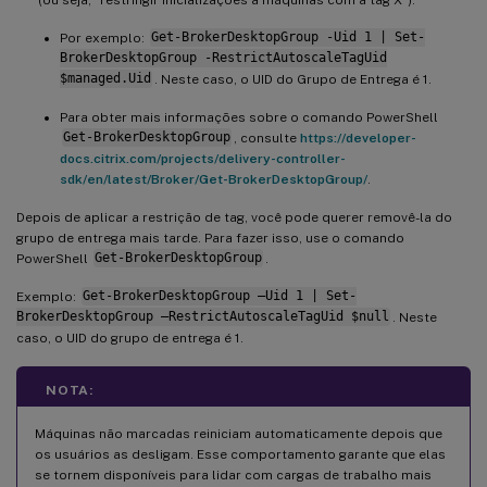
Por exemplo:
Get-BrokerDesktopGroup -Uid 1 | Set-
BrokerDesktopGroup -RestrictAutoscaleTagUid
$managed.Uid
. Neste caso, o UID do Grupo de Entrega é 1.
Para obter mais informações sobre o comando PowerShell
Get-BrokerDesktopGroup
, consulte
https://developer-
docs.citrix.com/projects/delivery-controller-
sdk/en/latest/Broker/Get-BrokerDesktopGroup/
.
Depois de aplicar a restrição de tag, você pode querer removê-la do
grupo de entrega mais tarde. Para fazer isso, use o comando
PowerShell
Get-BrokerDesktopGroup
.
Exemplo:
Get-BrokerDesktopGroup –Uid 1 | Set-
BrokerDesktopGroup –RestrictAutoscaleTagUid $null
. Neste
caso, o UID do grupo de entrega é 1.
NOTA:
Máquinas não marcadas reiniciam automaticamente depois que
os usuários as desligam. Esse comportamento garante que elas
se tornem disponíveis para lidar com cargas de trabalho mais