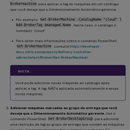
Brokermachine
para aplicar a tag às máquinas em um catálogo
que você deseja que o Dimensionamento Automático gerencie.
Por exemplo:
Get-BrokerMachine -CatalogName "cloud" |
Add-BrokerTag $managed.Name
. Neste caso, o catálogo é
nomeado “cloud”.
Para obter mais informações sobre o comando PowerShell
Get-Brokermachine
, consulte
https://developer-
docs.citrix.com/projects/delivery-controller-
sdk/en/latest/Broker/Get-BrokerMachine/
.
NOTA:
Você pode adicionar novas máquinas ao catálogo após
aplicar a tag. A tag
NÃO
é aplicada automaticamente a essas
novas máquinas.
Adicionar máquinas marcadas ao grupo de entrega que você
deseja que o Dimensionamento Automático gerencie.
Use o
comando PowerShell
Get-BrokerDesktopGroup
para adicionar
uma restrição de tag ao grupo de entrega que contém as máquinas
(ou seja, “restringir inicializações a máquinas com a tag X”).