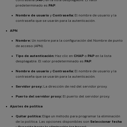
predeterminado es
PAP
.
Nombre de usuario
y
Contraseña:
El nombre de usuario y la
contraseña que se usarán para la autenticación.
APN
Nombre:
Un nombre para la configuración del Nombre de punto
de acceso (APN).
Tipo de autenticación:
Haz clic en
CHAP
o
PAP
en la lista
desplegable. El valor predeterminado es
PAP
.
Nombre de usuario
y
Contraseña:
El nombre de usuario y la
contraseña que se usarán para la autenticación.
Servidor proxy:
La dirección de red del servidor proxy.
Puerto del servidor proxy:
El puerto del servidor proxy.
Ajustes de política
Quitar política:
Elige un método para programar la eliminación
de la política. Las opciones disponibles son
Seleccionar fecha
y
Duración hasta la eliminación (en horas)
.