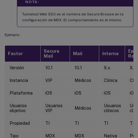
NOTA:
Tunneled Web SSO es el nombre de Secure Browse en la
configuración de MDX. El comportamiento es el mismo.
Ejemplo:
Secure
Epic
Factor
Mail
Interna
Mail
Rov
Versión
10.1
10.1
X.x
X.x
Instancia
VIP
Médicos
Clínica
Clín
Plataforma
iOS
iOS
iOS
iOS
Usuarios
Usuarios
Usuarios
Usu
Médicos
objetivo
VIP
clínicos
clín
Propiedad
TI
TI
TI
TI
Tipo
MDX
MDX
Nativa
Púb