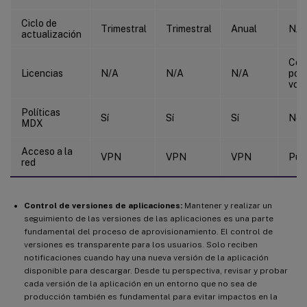
Ciclo de
Trimestral
Trimestral
Anual
N/A
actualización
Com
Licencias
N/A
N/A
N/A
por
vol
Políticas
Sí
Sí
Sí
No
MDX
Acceso a la
VPN
VPN
VPN
Púb
red
Control de versiones de aplicaciones:
Mantener y realizar un
seguimiento de las versiones de las aplicaciones es una parte
fundamental del proceso de aprovisionamiento. El control de
versiones es transparente para los usuarios. Solo reciben
notificaciones cuando hay una nueva versión de la aplicación
disponible para descargar. Desde tu perspectiva, revisar y probar
cada versión de la aplicación en un entorno que no sea de
producción también es fundamental para evitar impactos en la