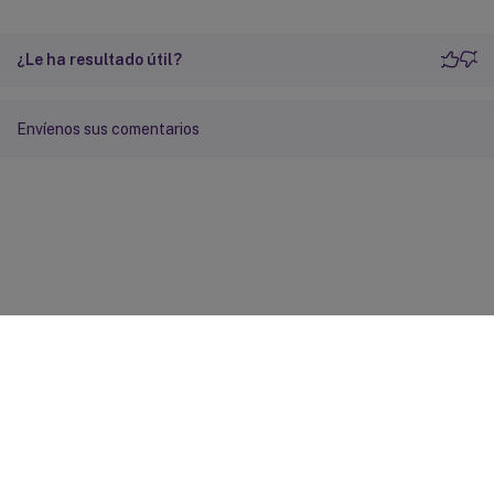
¿Le ha resultado útil?
Envíenos sus comentarios
Comentarios sobre el sitio
Sus opciones de privacidad
Condiciones legales y de
privacidad
Preferencias de cookies
docs.cloud.com