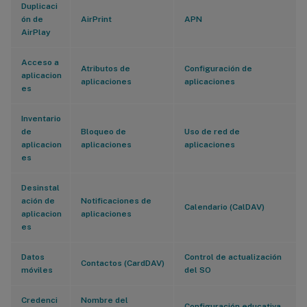
Duplicaci
ón de
AirPrint
APN
AirPlay
Acceso a
Atributos de
Configuración de
aplicacion
aplicaciones
aplicaciones
es
Inventario
de
Bloqueo de
Uso de red de
aplicacion
aplicaciones
aplicaciones
es
Desinstal
ación de
Notificaciones de
Calendario (CalDAV)
aplicacion
aplicaciones
es
Datos
Control de actualización
Contactos (CardDAV)
móviles
del SO
Credenci
Nombre del
Configuración educativa