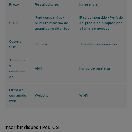
Proxy
Restricciones
Itinerancia
iPad compartido -
iPad compartido - Período
SCEP
Número máximo de
de gracia de bloqueo por
usuarios residentes
código de acceso
Cuenta
Tienda
Calendarios suscritos
SSO
Términos
y
VPN
Fondo de pantalla
condicion
es
Filtro de
contenido
Webclip
Wi-Fi
web
Inscribir dispositivos iOS