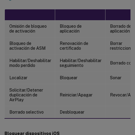
Omisión de bloqueo
Bloqueo de
Borrado de
de activación
aplicación
aplicación
Bloqueo de
Renovación de
Borrar
activación de ASM
certificado
restriccione
Habilitar/Deshabilitar
Habilitar/Deshabilitar
Borrado com
modo perdido
seguimiento
Localizar
Bloquear
Sonar
Solicitar/Detener
duplicación de
Reiniciar/Apagar
Revocar/Aut
AirPlay
Borrado selectivo
Desbloquear
Bloquear dispositivos iOS