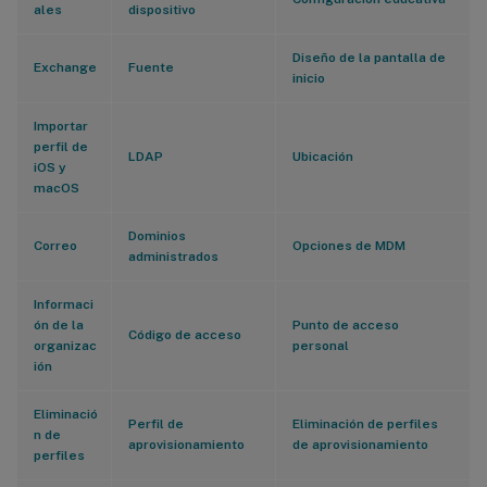
ales
dispositivo
Diseño de la pantalla de
Exchange
Fuente
inicio
Importar
perfil de
LDAP
Ubicación
iOS y
macOS
Dominios
Correo
Opciones de MDM
administrados
Informaci
ón de la
Punto de acceso
Código de acceso
organizac
personal
ión
Eliminació
Perfil de
Eliminación de perfiles
n de
aprovisionamiento
de aprovisionamiento
perfiles