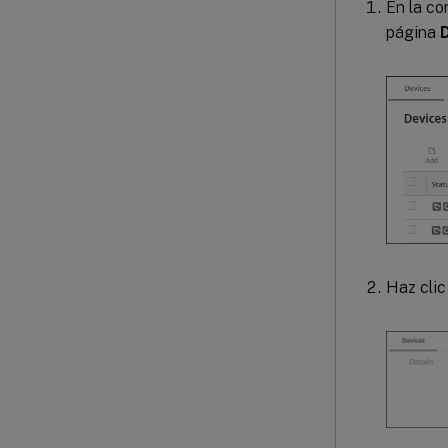
En la co
página
D
Haz cli