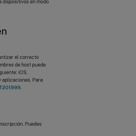
a dispositivos en modo
en
tizar el correcto
ombres de host puede
guiente: iOS,
 aplicaciones. Para
HT201999
.
inscripción. Puedes