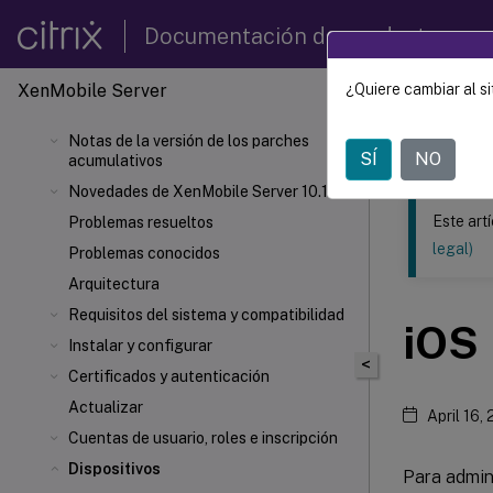
Documentación de productos
XenMobile
Server
¿Quiere cambiar al si
Este contenid
Notas de la versión de los parches
XenMob
SÍ
NO
acumulativos
Novedades de XenMobile Server 10.16
Este art
Problemas resueltos
legal)
Problemas conocidos
Arquitectura
Requisitos del sistema y compatibilidad
iOS
Instalar y configurar
<
Certificados y autenticación
Actualizar
April 16,
Cuentas de usuario, roles e inscripción
Dispositivos
Para admini