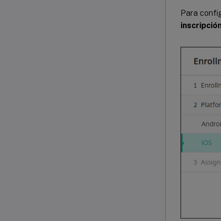
Para config
inscripció