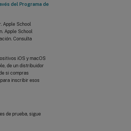
ravés del Programa de
. Apple School
n. Apple School
ción. Consulta
positivos iOS y macOS
e, de un distribuidor
de si compras
para inscribir esos
nes de prueba, sigue