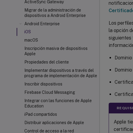
ActiveSync Gateway
notificaci
Certifica
Migrar de la administración de
dispositivos a Android Enterprise
Los perfil
Android Enterprise
la opción 
iOS
siguientes
macOS
información
Inscripción masiva de dispositivos
Apple
Dominio
Propiedades del cliente
Dominio
Implementar dispositivos a través del
programa de implementación de Apple
Certific
Inscribir dispositivos
Firebase Cloud Messaging
Certific
Integrar con las funciones de Apple
Education
REQUIS
iPad compartidos
Apple tie
Distribuir aplicaciones de Apple
certific
Control de acceso a la red