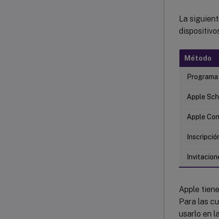
La siguien
dispositivo
Método
Programa 
Apple Sc
Apple Con
Inscripci
Invitacion
Apple tiene
Para las c
usarlo en l