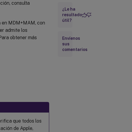
ción, consulta
Métodos
¿Le ha
de
inscripción
resultado
admitidos
útil?
riben en MDM+MAM, con
er admite los
Configurar
 Para obtener más
Envíenos
directivas
sus
de
comentarios
dispositivos
iOS
Inscribir
dispositivos
iOS
Acciones
de
seguridad
rifica que todos los
cación de Apple,