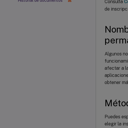
Historial de documentos
Consulta
C
de inscrip
Nombr
perma
Algunos no
funcionami
afectar a l
aplicacion
obtener má
Métod
Puedes espe
elegir la i