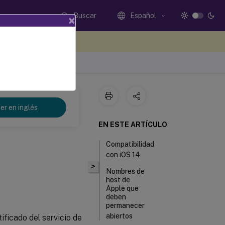
Buscar
Español
×
e sus comentarios aquí
er en inglés
EN ESTE ARTÍCULO
Compatibilidad
con iOS 14
>
Nombres de
host de
Apple que
deben
permanecer
abiertos
ificado del servicio de