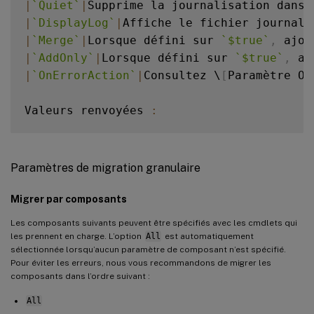
|
`
Quiet
`
|
Supprime la journalisation dans 
|
`
DisplayLog
`
|
Affiche le fichier journal 
|
`
Merge
`
|
Lorsque défini sur 
`
$true
`
,
 ajou
|
`
AddOnly
`
|
Lorsque défini sur 
`
$true
`
,
 aj
|
`
OnErrorAction
`
|
Consultez \
[
Paramètre On
Valeurs renvoyées 
:
-
  Consultez 
[
Valeurs renvoyées par les c
Paramètres de migration granulaire
Migrer par composants
Les composants suivants peuvent être spécifiés avec les cmdlets qui
les prennent en charge. L’option
All
est automatiquement
sélectionnée lorsqu’aucun paramètre de composant n’est spécifié.
Pour éviter les erreurs, nous vous recommandons de migrer les
composants dans l’ordre suivant :
All