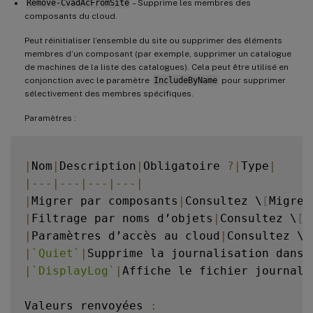
Remove-CvadAcFromSite
– Supprime les membres des
-
  Consultez 
[
Valeurs renvoyées par les c
composants du cloud.
Peut réinitialiser l’ensemble du site ou supprimer des éléments
membres d’un composant (par exemple, supprimer un catalogue
de machines de la liste des catalogues). Cela peut être utilisé en
conjonction avec le paramètre
IncludeByName
pour supprimer
sélectivement des membres spécifiques.
Paramètres :
|
Nom
|
Description
|
Obligatoire 
?
|
Type
|
|
--
-
|
--
-
|
--
-
|
--
-
|
|
Migrer par composants
|
Consultez \
[
Migrer
|
Filtrage par noms d’objets
|
Consultez \
[
F
|
Paramètres d’accès au cloud
|
Consultez \
[
|
`
Quiet
`
|
Supprime la journalisation dans 
|
`
DisplayLog
`
|
Affiche le fichier journal 
Valeurs renvoyées 
: