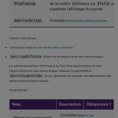
DisplayLog
de la cmdlet. Définissez sur
$false
pou
supprimer l’affichage du journal.
Consultez
.
OnErrorAction
Paramètre OnErrorAction
Valeurs de retour :
Consultez
Valeurs de retour des cmdlets
Sync-CvadAcToSite
- Exporte et importe en une seule étape.
La synchronisation effectue à la fois une exportation et une
importation en une seule étape. Utilisez le paramètre
SourceTargetFolder
pour spécifier le dossier de destination de
l’exportation/importation.
Paramètres :
Nom
Description
Obligatoire ?
Consultez
Migrer par
Migrer par composants