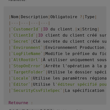
|
Nom
|
Description
|
Obligatoire 
?
|
Type
|
|
--
-
|
--
-
|
--
-
|
--
-
|
|
`
CustomerId
`
|
ID
 du client
.
|
x
|
String
|
|
`
ClientId
`
|
ID
 client du client créé sur 
|
`
Secret
`
|
Clé secrète du client créée sur
|
`
Environment
`
|
Environnement Production
,
 
|
`
LogFileName
`
|
Modifie le préfixe du fich
|
`
AltRootUrl
`
|
À utiliser uniquement sous 
|
`
StopOnError
`
|
Arrête l'opération à la pr
|
`
TargetFolder
`
|
Utilise le dossier spécif
|
`
Locale
`
|
Utilise les paramètres régionau
|
`
Editor
`
|
Utilise l
'éditeur spécifié pour
|
`
SecurityCsvFileSpec
`
|
La spécification d
Retourne
: