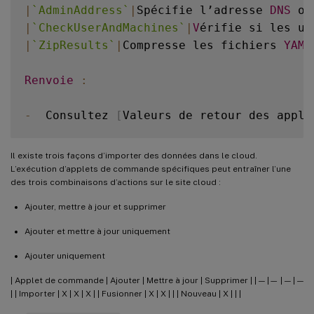
|
`
AdminAddress
`
|
Spécifie l’adresse 
DNS
 ou
|
`
CheckUserAndMachines
`
|
V
érifie si les ut
|
`
ZipResults
`
|
Compresse les fichiers 
YAML
Renvoie
:
-
  Consultez 
[
Valeurs de retour des apple
Il existe trois façons d’importer des données dans le cloud.
L’exécution d’applets de commande spécifiques peut entraîner l’une
des trois combinaisons d’actions sur le site cloud :
Ajouter, mettre à jour et supprimer
Ajouter et mettre à jour uniquement
Ajouter uniquement
| Applet de commande | Ajouter | Mettre à jour | Supprimer | | — |— | — | —
| | Importer | X | X | X | | Fusionner | X | X | | | Nouveau | X | | |