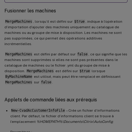
Fusionner les machines
MergeMachines
, lorsqu’il est défini sur
$true
, indique à l’opération
d’importation d’ajouter des machines uniquement au catalogue de
machines ou au groupe de mise à disposition. Les machines ne sont
pas supprimées, ce qui permet des opérations additives
incrémentielles.
MergeMachines
est défini par défaut sur
false
, ce qui signifie que les
machines sont supprimées si elles ne sont pas présentes dans le
catalogue de machines ou le fichier .yml du groupe de mise à
disposition.
MergeMachines
est défini sur
$true
lorsque
ByMachineName
est utilisé, mais peut être remplacé en définissant
MergeMachines
sur
false
.
Applets de commande liées aux prérequis
New-CvadAcCustomerInfoFile
– Crée un fichier d’informations
client. Par défaut, le fichier d’informations client se trouve à
l’emplacement
%HOMEPATH%\Documents\Citrix\AutoConfig
.
Paramètres :