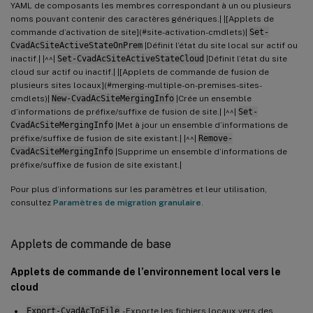
YAML de composants les membres correspondant à un ou plusieurs
noms pouvant contenir des caractères génériques.| |[Applets de
commande d’activation de site](#site-activation-cmdlets)|
Set-
CvadAcSiteActiveStateOnPrem
|Définit l’état du site local sur actif ou
inactif.| |^^|
Set-CvadAcSiteActiveStateCloud
|Définit l’état du site
cloud sur actif ou inactif.| |[Applets de commande de fusion de
plusieurs sites locaux](#merging-multiple-on-premises-sites-
cmdlets)|
New-CvadAcSiteMergingInfo
|Crée un ensemble
d’informations de préfixe/suffixe de fusion de site.| |^^|
Set-
CvadAcSiteMergingInfo
|Met à jour un ensemble d’informations de
préfixe/suffixe de fusion de site existant.| |^^|
Remove-
CvadAcSiteMergingInfo
|Supprime un ensemble d’informations de
préfixe/suffixe de fusion de site existant.|
Pour plus d’informations sur les paramètres et leur utilisation,
consultez
Paramètres de migration granulaire
.
Applets de commande de base
Applets de commande de l’environnement local vers le
cloud
Export-CvadAcToFile
- Exporte les fichiers locaux vers des