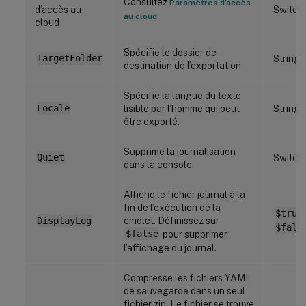
Consultez
Paramètres d’accès
d’accès au
Switch
au cloud
cloud
Spécifie le dossier de
TargetFolder
String
destination de l’exportation.
Spécifie la langue du texte
Locale
lisible par l’homme qui peut
String
être exporté.
Supprime la journalisation
Quiet
Switch
dans la console.
Affiche le fichier journal à la
fin de l’exécution de la
$true
cmdlet. Définissez sur
DisplayLog
$fals
$false
pour supprimer
l’affichage du journal.
Compresse les fichiers YAML
de sauvegarde dans un seul
fichier zip. Le fichier se trouve