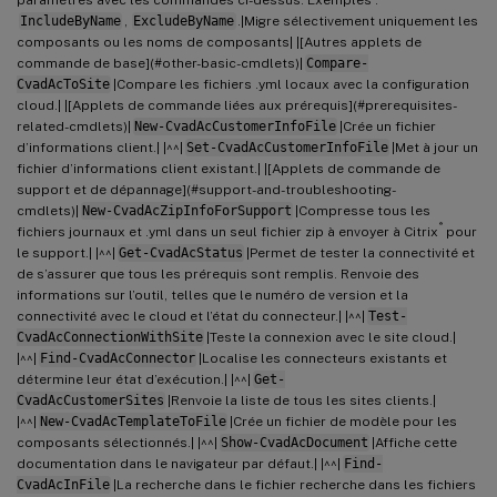
IncludeByName
,
ExcludeByName
.|Migre sélectivement uniquement les
composants ou les noms de composants| |[Autres applets de
commande de base](#other-basic-cmdlets)|
Compare-
CvadAcToSite
|Compare les fichiers .yml locaux avec la configuration
cloud.| |[Applets de commande liées aux prérequis](#prerequisites-
related-cmdlets)|
New-CvadAcCustomerInfoFile
|Crée un fichier
d’informations client.| |^^|
Set-CvadAcCustomerInfoFile
|Met à jour un
fichier d’informations client existant.| |[Applets de commande de
support et de dépannage](#support-and-troubleshooting-
cmdlets)|
New-CvadAcZipInfoForSupport
|Compresse tous les
®
fichiers journaux et .yml dans un seul fichier zip à envoyer à Citrix
pour
le support.| |^^|
Get-CvadAcStatus
|Permet de tester la connectivité et
de s’assurer que tous les prérequis sont remplis. Renvoie des
informations sur l’outil, telles que le numéro de version et la
connectivité avec le cloud et l’état du connecteur.| |^^|
Test-
CvadAcConnectionWithSite
|Teste la connexion avec le site cloud.|
|^^|
Find-CvadAcConnector
|Localise les connecteurs existants et
détermine leur état d’exécution.| |^^|
Get-
CvadAcCustomerSites
|Renvoie la liste de tous les sites clients.|
|^^|
New-CvadAcTemplateToFile
|Crée un fichier de modèle pour les
composants sélectionnés.| |^^|
Show-CvadAcDocument
|Affiche cette
documentation dans le navigateur par défaut.| |^^|
Find-
CvadAcInFile
|La recherche dans le fichier recherche dans les fichiers