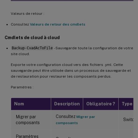
Valeurs de retour :
Consultez
Valeurs de retour des cmdlets
Cmdlets de cloud à cloud
Backup-CvadAcToFile
- Sauvegarde toute la configuration de votre
site cloud.
Exporte votre configuration cloud vers des fichiers .yml. Cette
sauvegarde peut être utilisée dans un processus de sauvegarde et
de restauration pour restaurer les composants perdus.
Paramètres :
Nom
Description
Obligatoire ?
Type
Consultez
Migrer par
Migrer par
Switch
composants
composants
Paramètres