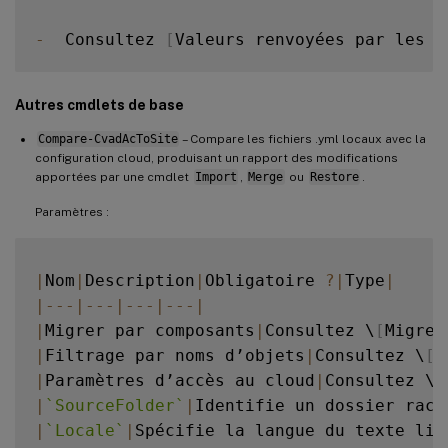
-
  Consultez 
[
Valeurs renvoyées par les c
Autres cmdlets de base
Compare-CvadAcToSite
– Compare les fichiers .yml locaux avec la
configuration cloud, produisant un rapport des modifications
apportées par une cmdlet
Import
,
Merge
ou
Restore
.
Paramètres :
|
Nom
|
Description
|
Obligatoire 
?
|
Type
|
|
--
-
|
--
-
|
--
-
|
--
-
|
|
Migrer par composants
|
Consultez \
[
Migrer
|
Filtrage par noms d’objets
|
Consultez \
[
F
|
Paramètres d’accès au cloud
|
Consultez \
[
|
`
SourceFolder
`
|
Identifie un dossier raci
|
`
Locale
`
|
Spécifie la langue du texte lis