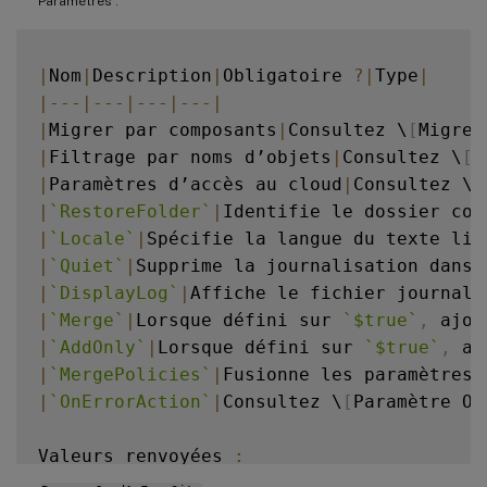
Paramètres :
|
Nom
|
Description
|
Obligatoire 
?
|
Type
|
|
--
-
|
--
-
|
--
-
|
--
-
|
|
Migrer par composants
|
Consultez \
[
Migrer
|
Filtrage par noms d’objets
|
Consultez \
[
F
|
Paramètres d’accès au cloud
|
Consultez \
[
|
`
RestoreFolder
`
|
Identifie le dossier con
|
`
Locale
`
|
Spécifie la langue du texte lis
|
`
Quiet
`
|
Supprime la journalisation dans 
|
`
DisplayLog
`
|
Affiche le fichier journal 
|
`
Merge
`
|
Lorsque défini sur 
`
$true
`
,
 ajou
|
`
AddOnly
`
|
Lorsque défini sur 
`
$true
`
,
 aj
|
`
MergePolicies
`
|
Fusionne les paramètres 
|
`
OnErrorAction
`
|
Consultez \
[
Paramètre On
Valeurs renvoyées 
: