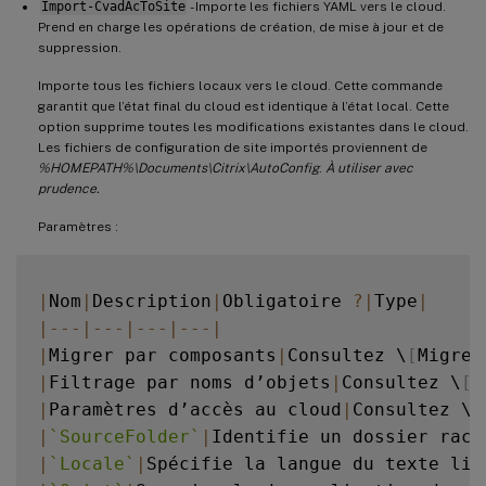
Import-CvadAcToSite
- Importe les fichiers YAML vers le cloud.
Prend en charge les opérations de création, de mise à jour et de
suppression.
Importe tous les fichiers locaux vers le cloud. Cette commande
garantit que l’état final du cloud est identique à l’état local. Cette
option supprime toutes les modifications existantes dans le cloud.
Les fichiers de configuration de site importés proviennent de
%HOMEPATH%\Documents\Citrix\AutoConfig
.
À utiliser avec
prudence.
Paramètres :
|
Nom
|
Description
|
Obligatoire 
?
|
Type
|
|
--
-
|
--
-
|
--
-
|
--
-
|
|
Migrer par composants
|
Consultez \
[
Migrer
|
Filtrage par noms d’objets
|
Consultez \
[
F
|
Paramètres d’accès au cloud
|
Consultez \
[
|
`
SourceFolder
`
|
Identifie un dossier raci
|
`
Locale
`
|
Spécifie la langue du texte lis