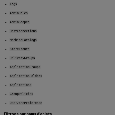
Tags
AdminRoles
AdminScopes
HostConnections
MachineCatalogs
StoreFronts
DeliveryGroups
ApplicationGroups
ApplicationFolders
Applications
GroupPolicies
UserZonePreference
Filtrage par noms d’objets