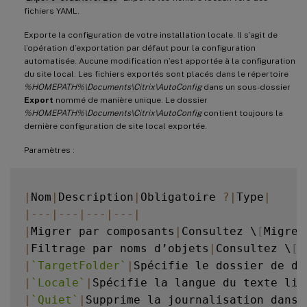
fichiers YAML.
Exporte la configuration de votre installation locale. Il s’agit de
l’opération d’exportation par défaut pour la configuration
automatisée. Aucune modification n’est apportée à la configuration
du site local. Les fichiers exportés sont placés dans le répertoire
%HOMEPATH%\Documents\Citrix\AutoConfig
dans un sous-dossier
Export
nommé de manière unique. Le dossier
%HOMEPATH%\Documents\Citrix\AutoConfig
contient toujours la
dernière configuration de site local exportée.
Paramètres :
|
Nom
|
Description
|
Obligatoire 
?
|
Type
|
|
--
-
|
--
-
|
--
-
|
--
-
|
|
Migrer par composants
|
Consultez \
[
Migrer
|
Filtrage par noms d’objets
|
Consultez \
[
F
|
`
TargetFolder
`
|
Spécifie le dossier de de
|
`
Locale
`
|
Spécifie la langue du texte lis
|
`
Quiet
`
|
Supprime la journalisation dans 