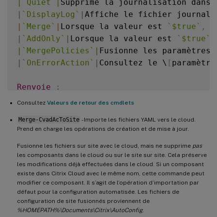
|
`
Quiet
`
|
Supprime la journalisation dans 
|
`
DisplayLog
`
|
Affiche le fichier journal 
|
`
Merge
`
|
Lorsque la valeur est 
`
$true
`
,
 a
|
`
AddOnly
`
|
Lorsque la valeur est 
`
$true
`
,
|
`
MergePolicies
`
|
Fusionne les paramètres 
|
`
OnErrorAction
`
|
Consultez le \
[
paramètre
Renvoie
:
Consultez
Valeurs de retour des cmdlets
Merge-CvadAcToSite
- Importe les fichiers YAML vers le cloud.
Prend en charge les opérations de création et de mise à jour.
Fusionne les fichiers sur site avec le cloud, mais ne supprime
pas
les composants dans le cloud ou sur le site sur site. Cela préserve
les modifications déjà effectuées dans le cloud. Si un composant
existe dans Citrix Cloud avec le même nom, cette commande peut
modifier ce composant. Il s’agit de l’opération d’importation par
défaut pour la configuration automatisée. Les fichiers de
configuration de site fusionnés proviennent de
%HOMEPATH%\Documents\Citrix\AutoConfig
.