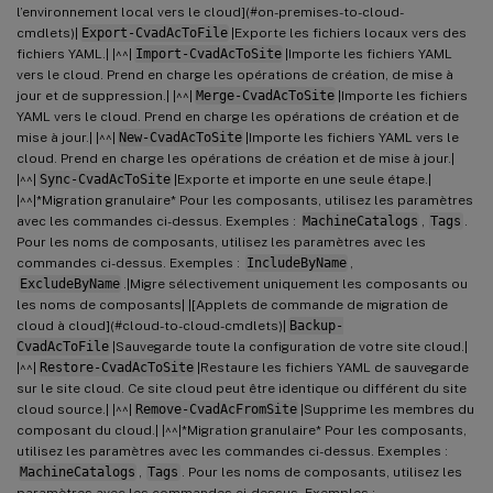
l’environnement local vers le cloud](#on-premises-to-cloud-
cmdlets)|
Export-CvadAcToFile
|Exporte les fichiers locaux vers des
fichiers YAML.| |^^|
Import-CvadAcToSite
|Importe les fichiers YAML
vers le cloud. Prend en charge les opérations de création, de mise à
jour et de suppression.| |^^|
Merge-CvadAcToSite
|Importe les fichiers
YAML vers le cloud. Prend en charge les opérations de création et de
mise à jour.| |^^|
New-CvadAcToSite
|Importe les fichiers YAML vers le
cloud. Prend en charge les opérations de création et de mise à jour.|
|^^|
Sync-CvadAcToSite
|Exporte et importe en une seule étape.|
|^^|*Migration granulaire* Pour les composants, utilisez les paramètres
avec les commandes ci-dessus. Exemples :
MachineCatalogs
,
Tags
.
Pour les noms de composants, utilisez les paramètres avec les
commandes ci-dessus. Exemples :
IncludeByName
,
ExcludeByName
.|Migre sélectivement uniquement les composants ou
les noms de composants| |[Applets de commande de migration de
cloud à cloud](#cloud-to-cloud-cmdlets)|
Backup-
CvadAcToFile
|Sauvegarde toute la configuration de votre site cloud.|
|^^|
Restore-CvadAcToSite
|Restaure les fichiers YAML de sauvegarde
sur le site cloud. Ce site cloud peut être identique ou différent du site
cloud source.| |^^|
Remove-CvadAcFromSite
|Supprime les membres du
composant du cloud.| |^^|*Migration granulaire* Pour les composants,
utilisez les paramètres avec les commandes ci-dessus. Exemples :
MachineCatalogs
,
Tags
. Pour les noms de composants, utilisez les
paramètres avec les commandes ci-dessus. Exemples :