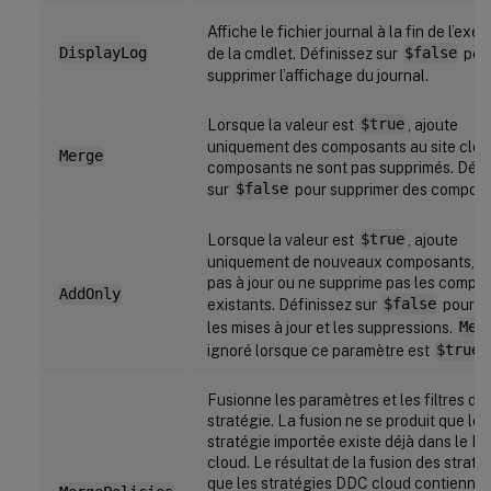
Affiche le fichier journal à la fin de l’exé
DisplayLog
de la cmdlet. Définissez sur
$false
pou
supprimer l’affichage du journal.
Lorsque la valeur est
$true
, ajoute
uniquement des composants au site clou
Merge
composants ne sont pas supprimés. Défi
sur
$false
pour supprimer des composa
Lorsque la valeur est
$true
, ajoute
uniquement de nouveaux composants, n
pas à jour ou ne supprime pas les compo
AddOnly
existants. Définissez sur
$false
pour au
les mises à jour et les suppressions.
Mer
ignoré lorsque ce paramètre est
$true
.
Fusionne les paramètres et les filtres de
stratégie. La fusion ne se produit que lo
stratégie importée existe déjà dans le D
cloud. Le résultat de la fusion des straté
que les stratégies DDC cloud contiennen