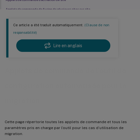
Applets de commande de fusion de plusieurs sites sur site
Paramètres génériques
Ce article a été traduit automatiquement.
(Clause de non
Valeurs de retour des cmdlets
responsabilité)
Lire en anglais
Applets de commande de l’outil de
configuration automatisée pour la
migration
Cette page répertorie toutes les applets de commande et tous les
paramètres pris en charge par l’outil pour les cas d’utilisation de
migration.