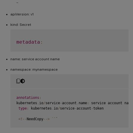
```
apiVersion: v1
kind: Secret
metadata
:
name: service account name
namespace: mynamespace
annotations
:
kubernetes
.
io
/
service
-
account
.
name
:
 service account name

type
:
 kubernetes
.
io
/
service
-
account
-
token

<
!
--
NeedCopy
--
>
`
`