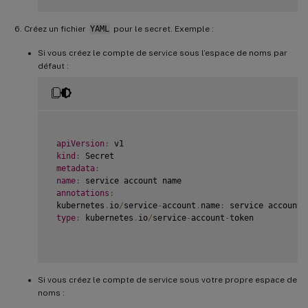
Créez un fichier
YAML
pour le secret. Exemple :
Si vous créez le compte de service sous l’espace de noms par
défaut :
apiVersion
:
 v1

kind
:
 Secret

metadata
:
name
:
 service account name

annotations
:
 kubernetes
.
io
/
service
-
account
.
name
:
 service account n
type
:
 kubernetes
.
io
/
service
-
account
-
token

Si vous créez le compte de service sous votre propre espace de
noms :