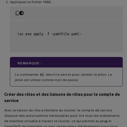
Appliquez le fichier YAML.
.
\oc
.
exe apply 
-
f 
<
yamlFile
.
yaml
>
REMARQUE :
La commande
oc
décrit le secret pour obtenir le jeton. Le
jeton est utilisé comme mot de passe.
Créer des rôles et des liaisons de rôles pour le compte de
service
Avec la liaison de rôle à l’échelle du cluster, le compte de service
dispose des autorisations nécessaires pour lire tous les événements
de machine virtuelle à travers le cluster, ce qui permet au plug-in
OpenShift de maintenir un seul observateur d’événements pour tous