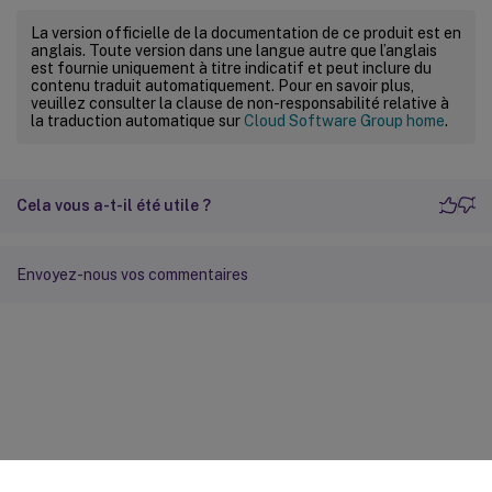
La version officielle de la documentation de ce produit est en
anglais. Toute version dans une langue autre que l’anglais
est fournie uniquement à titre indicatif et peut inclure du
contenu traduit automatiquement. Pour en savoir plus,
veuillez consulter la clause de non-responsabilité relative à
la traduction automatique sur
Cloud Software Group home
.
Cela vous a-t-il été utile ?
Envoyez-nous vos commentaires