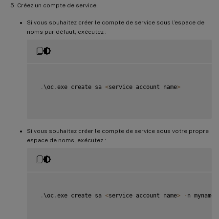
Créez un compte de service.
Si vous souhaitez créer le compte de service sous l’espace de
noms par défaut, exécutez :
.
\oc
.
exe create sa 
<
service account name
>
Si vous souhaitez créer le compte de service sous votre propre
espace de noms, exécutez :
.
\oc
.
exe create sa 
<
service account name
>
-
n mynamesp