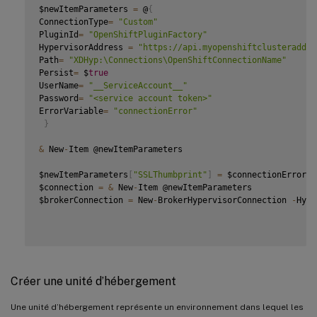
$newItemParameters 
=
 @
{
ConnectionType
=
"Custom"
PluginId
=
"OpenShiftPluginFactory"
HypervisorAddress 
=
"https://api.myopenshiftclusteraddre
Path
=
"XDHyp:\Connections\OpenShiftConnectionName"
Persist
=
 $
true
UserName
=
"__ServiceAccount__"
Password
=
"<service account token>"
ErrorVariable
=
"connectionError"
}
&
 New
-
Item @newItemParameters

$newItemParameters
[
"SSLThumbprint"
]
=
 $connectionError
[
0
$connection 
=
&
 New
-
Item @newItemParameters

$brokerConnection 
=
 New
-
BrokerHypervisorConnection 
-
HypH
Créer une unité d’hébergement
Une unité d’hébergement représente un environnement dans lequel les