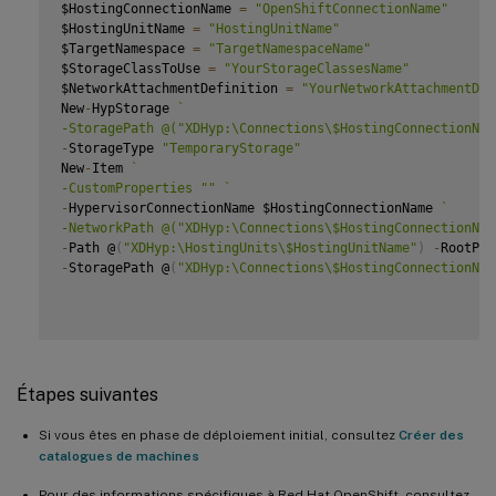
$HostingConnectionName 
=
"OpenShiftConnectionName"
$HostingUnitName 
=
"HostingUnitName"
$TargetNamespace 
=
"TargetNamespaceName"
$StorageClassToUse 
=
"YourStorageClassesName"
$NetworkAttachmentDefinition 
=
"YourNetworkAttachmentDef
New
-
HypStorage 
`
-StoragePath @("XDHyp:\Connections\$HostingConnectionNam
-
StorageType 
"TemporaryStorage"
New
-
Item 
`
-CustomProperties "" 
`
-
HypervisorConnectionName $HostingConnectionName 
`
-NetworkPath @("XDHyp:\Connections\$HostingConnectionNam
-
Path @
(
"XDHyp:\HostingUnits\$HostingUnitName"
)
-
RootPat
-
StoragePath @
(
"XDHyp:\Connections\$HostingConnectionNam
Étapes suivantes
Si vous êtes en phase de déploiement initial, consultez
Créer des
catalogues de machines
Pour des informations spécifiques à Red Hat OpenShift, consultez