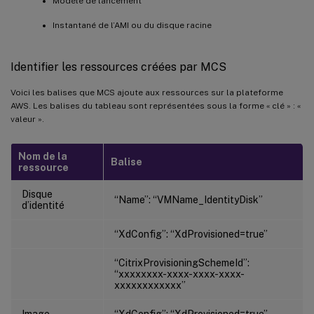
Modèle de lancement
Instantané de l’AMI ou du disque racine
Identifier les ressources créées par MCS
Voici les balises que MCS ajoute aux ressources sur la plateforme
AWS. Les balises du tableau sont représentées sous la forme « clé » : «
valeur ».
Nom de la
Balise
ressource
Disque
“Name”: “VMName_IdentityDisk”
d’identité
“XdConfig”: “XdProvisioned=true”
“CitrixProvisioningSchemeId”:
“xxxxxxxx-xxxx-xxxx-xxxx-
xxxxxxxxxxxx”
Image
“XdConfig”: “XdProvisioned=true”