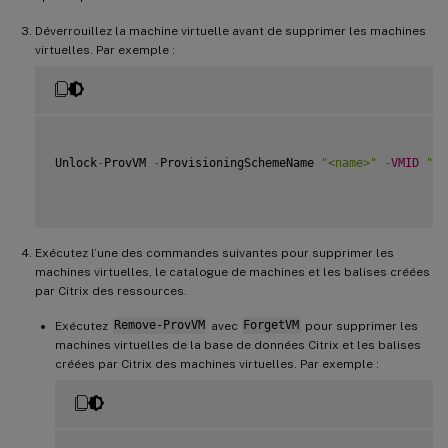
Déverrouillez la machine virtuelle avant de supprimer les machines
virtuelles. Par exemple :
Unlock
-
ProvVM 
-
ProvisioningSchemeName 
"<name>"
-
VMID
"<i
Exécutez l’une des commandes suivantes pour supprimer les
machines virtuelles, le catalogue de machines et les balises créées
par Citrix des ressources.
Exécutez
Remove-ProvVM
avec
ForgetVM
pour supprimer les
machines virtuelles de la base de données Citrix et les balises
créées par Citrix des machines virtuelles. Par exemple :