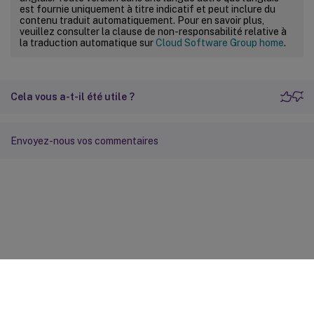
est fournie uniquement à titre indicatif et peut inclure du
contenu traduit automatiquement. Pour en savoir plus,
veuillez consulter la clause de non-responsabilité relative à
la traduction automatique sur
Cloud Software Group home
.
Cela vous a-t-il été utile ?
Envoyez-nous vos commentaires