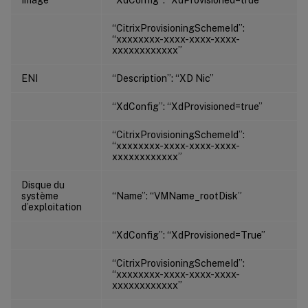
“CitrixProvisioningSchemeId”:
“xxxxxxxx-xxxx-xxxx-xxxx-
xxxxxxxxxxxx”
ENI
“Description”: “XD Nic”
“XdConfig”: “XdProvisioned=true”
“CitrixProvisioningSchemeId”:
“xxxxxxxx-xxxx-xxxx-xxxx-
xxxxxxxxxxxx”
Disque du
système
“Name”: “VMName_rootDisk”
d’exploitation
“XdConfig”: “XdProvisioned=True”
“CitrixProvisioningSchemeId”:
“xxxxxxxx-xxxx-xxxx-xxxx-
xxxxxxxxxxxx”