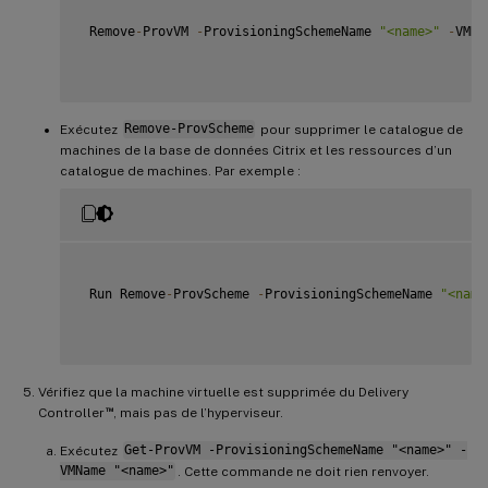
 Remove
-
ProvVM 
-
ProvisioningSchemeName 
"<name>"
-
VMNa
Exécutez
Remove-ProvScheme
pour supprimer le catalogue de
machines de la base de données Citrix et les ressources d’un
catalogue de machines. Par exemple :
 Run Remove
-
ProvScheme 
-
ProvisioningSchemeName 
"<name
Vérifiez que la machine virtuelle est supprimée du Delivery
™
Controller
, mais pas de l’hyperviseur.
Exécutez
Get-ProvVM -ProvisioningSchemeName "<name>" -
VMName "<name>"
. Cette commande ne doit rien renvoyer.