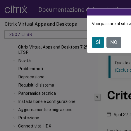
Documentazione dei prodotti
Citrix Virtual Apps and Desktops
Vuoi passare al sito 
Questo conten
automatica.
2507 LTSR
SÌ
NO
Citrix 
Citrix Virtual Apps and Desktops 7 2507
LTSR
Novità
Questo a
Problemi noti
(Esclusio
Deprecazione
Requisiti di sistema
Crit
Panoramica tecnica
<
Installazione e configurazione
Aggiornamento e migrazione
April 27,
Protezione
Connettività HDX
I criteri s