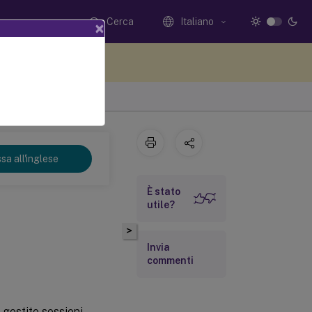
Cerca
Italiano
×
i qui i tuoi commenti
sa all'inglese
È stato
utile?
>
Invia
commenti
gestite sessioni,