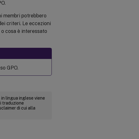
PO.
uni membri potrebbero
ei criteri. Le eccezioni
 o cosa è interessato
sso GPO.
 in lingua inglese viene
i traduzione
claimer di cui alla