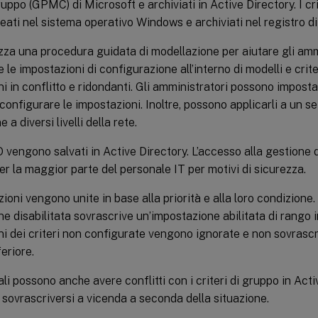
gruppo (GPMC) di Microsoft e archiviati in Active Directory. I cr
ati nel sistema operativo Windows e archiviati nel registro di
izza una procedura guidata di modellazione per aiutare gli amm
 le impostazioni di configurazione all’interno di modelli e crite
i in conflitto e ridondanti. Gli amministratori possono imposta
nfigurare le impostazioni. Inoltre, possono applicarli a un set
 a diversi livelli della rete.
vengono salvati in Active Directory. L’accesso alla gestione 
per la maggior parte del personale IT per motivi di sicurezza.
ioni vengono unite in base alla priorità e alla loro condizione.
e disabilitata sovrascrive un’impostazione abilitata di rango i
i dei criteri non configurate vengono ignorate e non sovrascr
feriore.
cali possono anche avere conflitti con i criteri di gruppo in Act
sovrascriversi a vicenda a seconda della situazione.