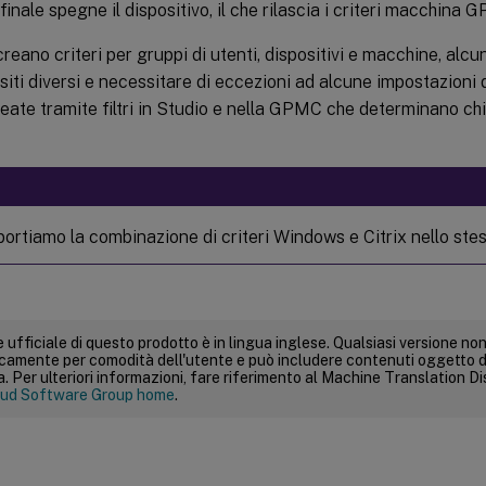
finale spegne il dispositivo, il che rilascia i criteri macchina G
reano criteri per gruppi di utenti, dispositivi e macchine, alc
siti diversi e necessitare di eccezioni ad alcune impostazioni d
ate tramite filtri in Studio e nella GPMC che determinano chi
ortiamo la combinazione di criteri Windows e Citrix nello ste
 ufficiale di questo prodotto è in lingua inglese. Qualsiasi versione non
icamente per comodità dell'utente e può includere contenuti oggetto d
 Per ulteriori informazioni, fare riferimento al Machine Translation Dis
ud Software Group home
.