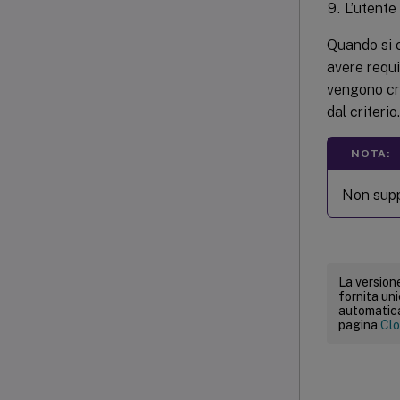
L’utente 
Quando si c
avere requi
vengono cre
dal criterio.
NOTA:
Non supp
La versione
fornita un
automatica.
pagina
Clo