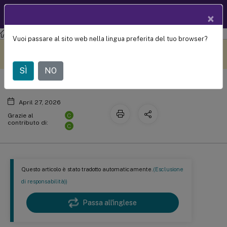
Documentazio
IT
×
ne dei prodotti
Citrix Virtual Apps and Desktops
7 2507 LTSR
Vuoi passare al sito web nella lingua preferita del tuo browser?
Criteri
Questo contenuto è stato
Metti qui i tuoi commenti
tradotto dinamicamente
con traduzione automatica.
SÌ
NO
April 27, 2026
C
Grazie al
contributo di:
C
Questo articolo è stato tradotto automaticamente.
(Esclusione
di responsabilità))
Passa all'inglese