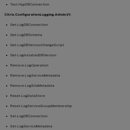
Test-HypDBConnection
Citrix.ConfigurationLogging.Admin.V1:
Get-LogDBConnection
Get-LogDBSchema
Get-LogDBVersionChangeScript
Get-LogInstalledDBVersion
Remove-LogOperation
Remove-LogServiceMetadata
Remove-LogSiteMetadata
Reset-LogDataStore
Reset-LogServiceGroupMembership
Set-LogDBConnection
Set-LogServiceMetadata