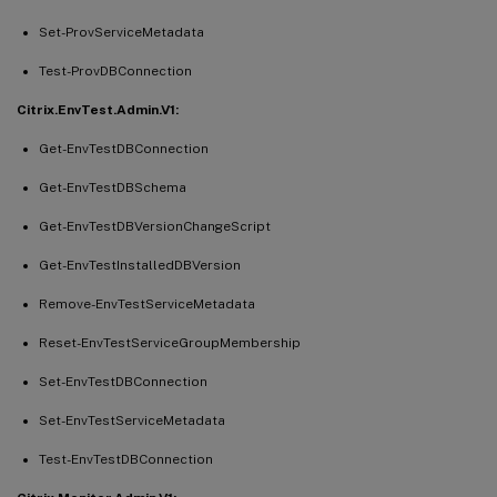
Set-ProvServiceMetadata
Test-ProvDBConnection
Citrix.EnvTest.Admin.V1:
Get-EnvTestDBConnection
Get-EnvTestDBSchema
Get-EnvTestDBVersionChangeScript
Get-EnvTestInstalledDBVersion
Remove-EnvTestServiceMetadata
Reset-EnvTestServiceGroupMembership
Set-EnvTestDBConnection
Set-EnvTestServiceMetadata
Test-EnvTestDBConnection