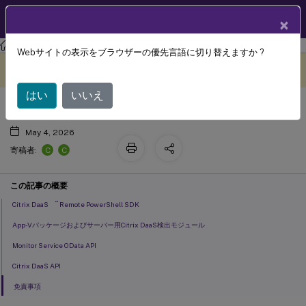
製品ドキュメン
JA
×
ト
Citrix DaaS
Webサイトの表示をブラウザーの優先言語に切り替えますか ?
SDKとAPI
このコンテンツは動的に機械
フィードバックを提供する
翻訳されています。
はい
いいえ
May 4, 2026
C
C
寄稿者:
この記事の概要
™
Citrix DaaS
Remote PowerShell SDK
App-Vパッケージおよびサーバー用Citrix DaaS検出モジュール
Monitor Service OData API
Citrix DaaS API
免責事項