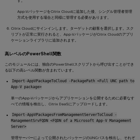
す。
App-VパッケージをCitrix Cloudに追加した後、シングル管理者管理
方式を使用する場合と同様に管理する必要があります。
Citrix Cloudにサインインします。ターゲットの顧客を選択します。スク
リプトが正常に実行されると、App-VパッケージがCitrix Cloudのアプリ
ケーションライブラリに追加されます。
高レベルのPowerShell関数
このモジュールには、独自のPowerShellスクリプトから呼び出すことができ
る以下の高レベル関数が含まれています。
Import-AppVPackageToCloud -PackagePath <Full UNC path to
App-V package>
単一のApp-Vパッケージからアプリケーションを公開するために必要なす
べての情報を検出し、Citrix DaaSにアップロードします。
Import-AppVPackagesFromManagementServerToCloud -
ManagementSrvFQDN <FQDN of a Microsoft App-V Management
Server>
管理サーバーによって公開されたパッケージのUNCパスを検出し、それぞ