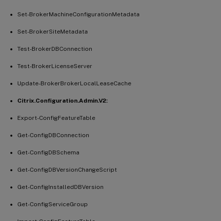
Set-BrokerMachineConfigurationMetadata
Set-BrokerSiteMetadata
Test-BrokerDBConnection
Test-BrokerLicenseServer
Update-BrokerBrokerLocalLeaseCache
Citrix.Configuration.Admin.V2:
Export-ConfigFeatureTable
Get-ConfigDBConnection
Get-ConfigDBSchema
Get-ConfigDBVersionChangeScript
Get-ConfigInstalledDBVersion
Get-ConfigServiceGroup