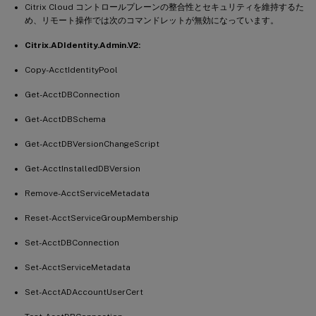
Citrix Cloud コントロールプレーンの整合性とセキュリティを維持するた
め、リモート操作では次のコマンドレットが無効になっています。
Citrix.ADIdentity.Admin.V2:
Copy-AcctIdentityPool
Get-AcctDBConnection
Get-AcctDBSchema
Get-AcctDBVersionChangeScript
Get-AcctInstalledDBVersion
Remove-AcctServiceMetadata
Reset-AcctServiceGroupMembership
Set-AcctDBConnection
Set-AcctServiceMetadata
Set-AcctADAccountUserCert