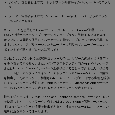
シングル管理者管理方式（ネットワーク共有からのパッケージへのアクセ
ス）
デュアル管理者管理方式（Microsoft App-V管理サーバーからのパッケー
ジへのアクセス）
Citrix DaaSを使用してApp-Vパッケージ、Microsoft App-V管理サーバー、
および公開サーバーをアプリケーションライブラリに登録するプロセスは、
オンプレミス展開を使用してパッケージを登録するプロセスとは若干異なり
ます。ただし、アプリケーションをユーザーに割り当て、ユーザーのエンド
ポイントで起動するプロセスは同じです。
Citrix CloudのCitrix DaaS管理コンソールでは、リソースの場所にあるファ
イルを表示できません。また、インフラストラクチャ内のApp-Vパッケージ
またはMicrosoft App-Vサーバーを直接検出することもできません。検出モ
ジュールは、オンプレミスインフラストラクチャ内のApp-Vパッケージ情報
を検出し、そのパッケージ情報をCitrix DaaSにアップロードする機能を提供
します。パッケージ情報には、App-Vパッケージ、Microsoft App-Vサーバ
ー、およびパッケージに含まれるアプリケーションが含まれます。
検出モジュールは、Virtual Apps and Desktops Remote PowerShell SDK
を使用します。ネットワーク共有またはMicrosoft App-V管理サーバーのい
ずれかからパッケージ情報を検出できます。検出モジュールは、リソースの
場所にあるマシンで使用します。