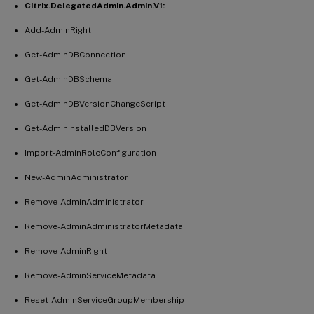
Citrix.DelegatedAdmin.Admin.V1:
Add-AdminRight
Get-AdminDBConnection
Get-AdminDBSchema
Get-AdminDBVersionChangeScript
Get-AdminInstalledDBVersion
Import-AdminRoleConfiguration
New-AdminAdministrator
Remove-AdminAdministrator
Remove-AdminAdministratorMetadata
Remove-AdminRight
Remove-AdminServiceMetadata
Reset-AdminServiceGroupMembership