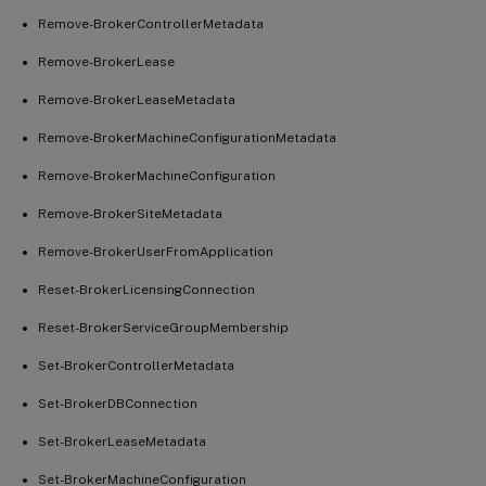
Remove-BrokerControllerMetadata
Remove-BrokerLease
Remove-BrokerLeaseMetadata
Remove-BrokerMachineConfigurationMetadata
Remove-BrokerMachineConfiguration
Remove-BrokerSiteMetadata
Remove-BrokerUserFromApplication
Reset-BrokerLicensingConnection
Reset-BrokerServiceGroupMembership
Set-BrokerControllerMetadata
Set-BrokerDBConnection
Set-BrokerLeaseMetadata
Set-BrokerMachineConfiguration