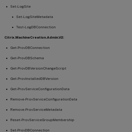
Set-LogSite
Set-LogSiteMetadata
Test-LogDBConnection
Citrix.MachineCreation.Admin.V2:
Get-ProvDBConnection
Get-ProvDBSchema
Get-ProvDBVersionChangeScript
Get-ProvInstalledDBVersion
Get-ProvServiceConfigurationData
Remove-ProvServiceConfigurationData
Remove-ProvServiceMetadata
Reset-ProvServiceGroupMembership
Set-ProvDBConnection