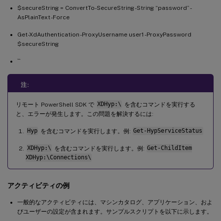
$secureString = ConvertTo-SecureString -String “password” -
AsPlainText -Force
Get-XdAuthentication -ProxyUsername user1 -ProxyPassword
$secureString
```
注:
リモート PowerShell SDK で
XDHyp:\
を含むコマンドを実行する
と、エラーが発生します。この問題を解決するには:
Hyp
を含むコマンドを実行します。例:
Get-HypServiceStatus
XDHyp:\
を含むコマンドを実行します。例:
Get-ChildItem
XDHyp:\Connections\
アクティビティの例
一般的なアクティビティには、マシンカタログ、アプリケーション、およ
びユーザーの設定が含まれます。サンプルスクリプトを以下に示します。