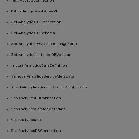
Test-AcctDBConnection
Citrix.Analytics.Admin.V1:
Get-AnalyticsDBConnection
Get-AnalyticsDBSchema
Get-AnalyticsDBVersionChangeScript
Get-AnalyticsInstalledDBVersion
Import-AnalyticsDataDefinition
Remove-AnalyticsServiceMetadata
Reset-AnalyticsServiceGroupMembership
Set-AnalyticsDBConnection
Set-AnalyticsServiceMetadata
Set-AnalyticsSite
Set-AnalyticsDBConnection