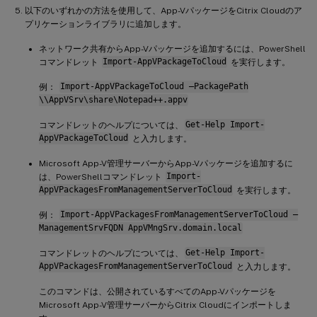
以下のいずれかの方法を使用して、App-VパッケージをCitrix Cloudのア
プリケーションライブラリに追加します。
ネットワーク共有からApp-Vパッケージを追加するには、PowerShell
コマンドレット
Import-AppVPackageToCloud
を実行します。
例：
Import-AppVPackageToCloud –PackagePath
\\AppVSrv\share\Notepad++.appv
コマンドレットのヘルプについては、
Get-Help Import-
AppVPackageToCloud
と入力します。
Microsoft App-V管理サーバーからApp-Vパッケージを追加するに
は、PowerShellコマンドレット
Import-
AppVPackagesFromManagementServerToCloud
を実行します。
例：
Import-AppVPackagesFromManagementServerToCloud –
ManagementSrvFQDN AppVMngSrv.domain.local
コマンドレットのヘルプについては、
Get-Help Import-
AppVPackagesFromManagementServerToCloud
と入力します。
このコマンドは、公開されているすべてのApp-Vパッケージを
Microsoft App-V管理サーバーからCitrix Cloudにインポートしま