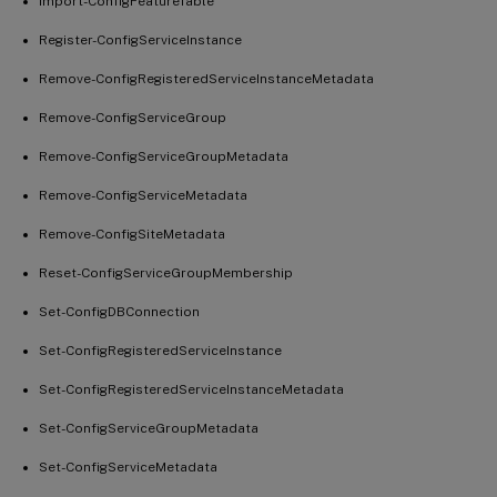
Import-ConfigFeatureTable
Register-ConfigServiceInstance
Remove-ConfigRegisteredServiceInstanceMetadata
Remove-ConfigServiceGroup
Remove-ConfigServiceGroupMetadata
Remove-ConfigServiceMetadata
Remove-ConfigSiteMetadata
Reset-ConfigServiceGroupMembership
Set-ConfigDBConnection
Set-ConfigRegisteredServiceInstance
Set-ConfigRegisteredServiceInstanceMetadata
Set-ConfigServiceGroupMetadata
Set-ConfigServiceMetadata