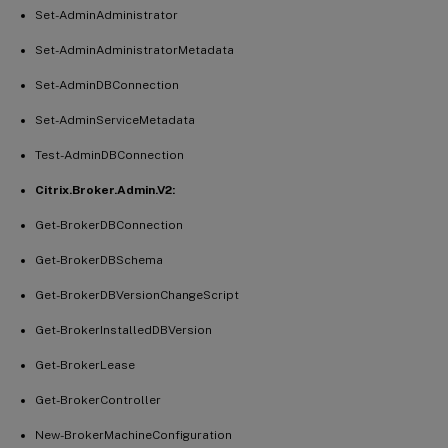
Set-AdminAdministrator
Set-AdminAdministratorMetadata
Set-AdminDBConnection
Set-AdminServiceMetadata
Test-AdminDBConnection
Citrix.Broker.Admin.V2:
Get-BrokerDBConnection
Get-BrokerDBSchema
Get-BrokerDBVersionChangeScript
Get-BrokerInstalledDBVersion
Get-BrokerLease
Get-BrokerController
New-BrokerMachineConfiguration