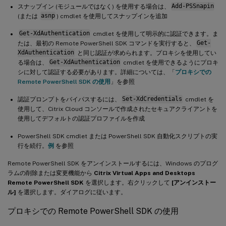
スナップイン (モジュールではなく) を使用する場合は、
Add-PSSnapin
(または
asnp
) cmdlet を使用してスナップインを追加
Get-XdAuthentication
cmdlet を使用して明示的に認証できます。ま
たは、最初の Remote PowerShell SDK コマンドを実行すると、
Get-
XdAuthentication
と同じ認証が求められます。プロキシを使用してい
る場合は、
Get-XdAuthentication
cmdlet を使用できるようにプロキ
シに対して認証する必要があります。詳細については、「
プロキシでの
Remote PowerShell SDK の使用
」を参照
認証プロンプトをバイパスするには、
Set-XdCredentials
cmdlet を
使用して、Citrix Cloud コンソールで作成されたセキュアクライアントを
使用してデフォルトの認証プロファイルを作成
PowerShell SDK cmdlet または PowerShell SDK 自動化スクリプトの実
行を続行。
例
を参照
Remote PowerShell SDK をアンインストールするには、Windows のプログ
ラムの削除または変更機能から
Citrix Virtual Apps and Desktops
Remote PowerShell SDK
を選択します。右クリックして
[アンインストー
ル]
を選択します。ダイアログに従います。
プロキシでの Remote PowerShell SDK の使用