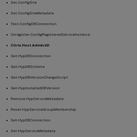
Set-ConfigSite
Set-ConfigSiteMetadata
Test-ConfigDBConnection
Unregister-ConfigRegisteredServiceInstance
Citrix.Host.Admin.V2:
Get-HypDBConnection
Get-HypDBSchema
Get-HypDBVersionChangeScript
Get-HypInstalledDBVersion
Remove-HypServiceMetadata
Reset-HypServiceGroupMembership
Set-HypDBConnection
Set-HypServiceMetadata