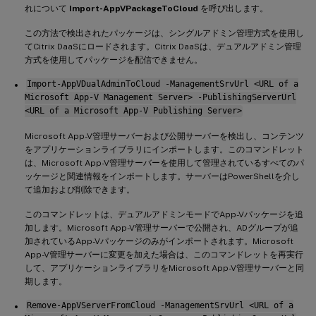
れについて
Import-AppVPackageToCloud
を呼び出します。
この方法で検出されたパッケージは、シングルアドミン管理方式を使用し
てCitrix DaaSにロードされます。Citrix DaaSは、デュアルアドミン管理
方式を使用してパッケージを配信できません。
Import-AppVDualAdminToCloud -ManagementSrvUrl <URL of a
Microsoft App-V Management Server> -PublishingServerUrl
<URL of a Microsoft App-V Publishing Server>
Microsoft App-V管理サーバーおよび公開サーバーを検出し、コンテンツ
をアプリケーションライブラリにインポートします。このコマンドレット
は、Microsoft App-V管理サーバーを使用して管理されているすべてのパ
ッケージと関連情報をインポートします。サーバーはPowerShellを介し
て追加および削除できます。
このコマンドレットは、デュアルアドミンモードでApp-Vパッケージを追
加します。Microsoft App-V管理サーバーで公開され、ADグループが追
加されているApp-Vパッケージのみがインポートされます。Microsoft
App-V管理サーバーに変更を加えた場合は、このコマンドレットを再実行
して、アプリケーションライブラリをMicrosoft App-V管理サーバーと同
期します。
Remove-AppVServerFromCloud -ManagementSrvUrl <URL of a