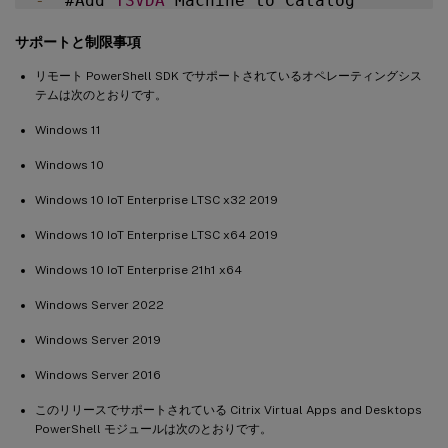
-
  #Add 
TSVDA
 Machine to Catalog

サポートと制限事項
    $BrokeredMachine 
=
 New
-
BrokerMachine 
リモート PowerShell SDK でサポートされているオペレーティングシス
-
  #Create 
new
desktops
&
 applications de
テムは次のとおりです。
Windows 11
-
  $dg 
=
 New
-
BrokerDesktopGroup 
-
Name $TS
Windows 10
-
  #Create notepad application

Windows 10 IoT Enterprise LTSC x32 2019
Windows 10 IoT Enterprise LTSC x64 2019
-
  New
-
BrokerApplication 
-
ApplicationType
Windows 10 IoT Enterprise 21h1 x64
-
  #Assign users to desktops and applicati
Windows Server 2022
    New
-
BrokerEntitlementPolicyRule 
-
Name
Windows Server 2019
Windows Server 2016
-
  New
-
BrokerAccessPolicyRule 
-
Name $TSVD
このリリースでサポートされている Citrix Virtual Apps and Desktops
PowerShell モジュールは次のとおりです。
-
  New
-
BrokerAppEntitlementPolicyRule 
-
Na