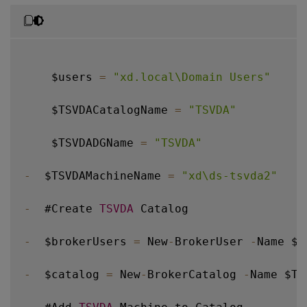
    $users 
=
"xd.local\Domain Users"
    $TSVDACatalogName 
=
"TSVDA"
    $TSVDADGName 
=
"TSVDA"
-
  $TSVDAMachineName 
=
"xd\ds-tsvda2"
-
  #Create 
TSVDA
 Catalog

-
  $brokerUsers 
=
 New
-
BrokerUser 
-
Name $u
-
  $catalog 
=
 New
-
BrokerCatalog 
-
Name $TS