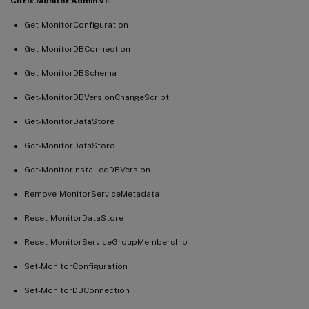
Citrix.Monitor.Admin.V1:
Get-MonitorConfiguration
Get-MonitorDBConnection
Get-MonitorDBSchema
Get-MonitorDBVersionChangeScript
Get-MonitorDataStore
Get-MonitorDataStore
Get-MonitorInstalledDBVersion
Remove-MonitorServiceMetadata
Reset-MonitorDataStore
Reset-MonitorServiceGroupMembership
Set-MonitorConfiguration
Set-MonitorDBConnection