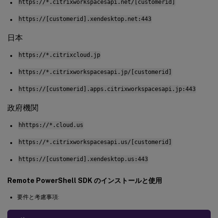
https://*.citrixworkspacesapi.net/[customerid]
https://[customerid].xendesktop.net:443
日本
https://*.citrixcloud.jp
https://*.citrixworkspacesapi.jp/[customerid]
https://[customerid].apps.citrixworkspacesapi.jp:443
政府機関
hhttps://*.cloud.us
https://*.citrixworkspacesapi.us/[customerid]
https://[customerid].xendesktop.us:443
Remote PowerShell SDK のインストールと使用
要件と考慮事項: