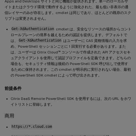
Apps and Desktops サイトと同じ機能が提供されます。単一のローカルサ
イトまたはクラウド環境で動作するように強化された、最も低い非表示の通
信レイヤーのみが存在します。cmdlet は同じであり、ほとんどの既存のスク
リプトは変更されません。
Get-XdAuthentication
cmdlet は、安全なリソースの場所からコント
ロールプレーンの境界を越えるための認証を提供します。デフォルトで
は、
Get-XdAuthentication
はユーザーに CAS 資格情報の入力を求
め、PowerShell セッションごとに 1 回実行する必要があります。また
™
は、ユーザーは Citrix Cloud
コンソールで作成された API アクセスセキ
ュアクライアントを使用して認証プロファイルを定義できます。どちらの
場合も、セキュリティ情報は後続の PowerShell SDK 呼び出しで使用す
るために保持されます。この cmdlet が明示的に実行されない場合、最初
の PowerShell SDK cmdlet によって呼び出されます。
前提条件
Citrix DaaS Remote PowerShell SDK を使用するには、次の URL をホワ
イトリストに登録します。
商用
https://*.cloud.com