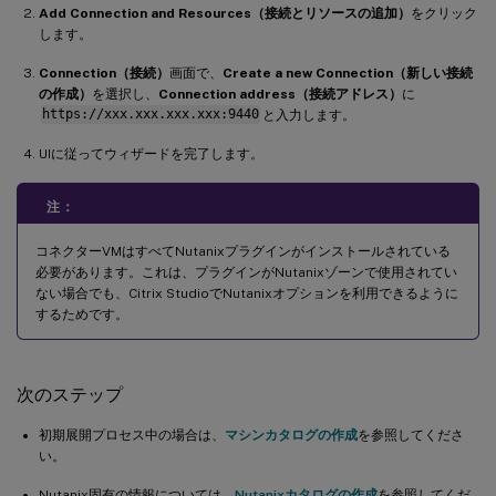
Add Connection and Resources（接続とリソースの追加）
をクリック
します。
Connection（接続）
画面で、
Create a new Connection（新しい接続
の作成）
を選択し、
Connection address（接続アドレス）
に
https://xxx.xxx.xxx.xxx:9440
と入力します。
UIに従ってウィザードを完了します。
注：
コネクターVMはすべてNutanixプラグインがインストールされている
必要があります。これは、プラグインがNutanixゾーンで使用されてい
ない場合でも、Citrix StudioでNutanixオプションを利用できるように
するためです。
次のステップ
初期展開プロセス中の場合は、
マシンカタログの作成
を参照してくださ
い。
Nutanix固有の情報については、
Nutanixカタログの作成
を参照してくだ