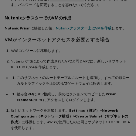
す。パスワードを変更することを忘れないでください。
NutanixクラスターでのVMの作成
Nutanix Prism
に接続した後、
Nutanixクラスター上にVMを作成
します。
VMがインターネットアクセスを必要とする場合
AWSコンソールに移動します。
Nutanix CFSによって作成されたVPCと同じVPCに、新しいサブネット
10.0.130.0/24を作成します。
このサブネットのルートテーブルにルートを追加し、すべての非ロー
カルトラフィックを上記のNATゲートウェイに転送します。
踏み台VMにRDP接続し、前のセクションでコピーした
Prism
Element
のURLにアクセスしてログインします。
新しいネットワークを追加します。
Settings（設定）>Network
Configuration（ネットワーク構成）>Create Subnet（サブネットの
作成）
に移動します。AWSで使用したのと同じサブネット10.0.130.0/24
を使用します。