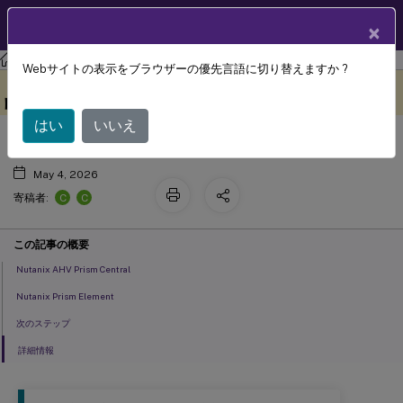
製品ドキュメン
JA
×
ト
Citrix DaaS
Webサイトの表示をブラウザーの優先言語に切り替えますか ?
Nutanixクラウドおよびパートナーソ
このコンテンツは動的に機械
フィードバックを提供する
翻訳されています。
リューションへの接続
はい
いいえ
May 4, 2026
C
C
寄稿者:
この記事の概要
Nutanix AHV Prism Central
Nutanix Prism Element
次のステップ
詳細情報