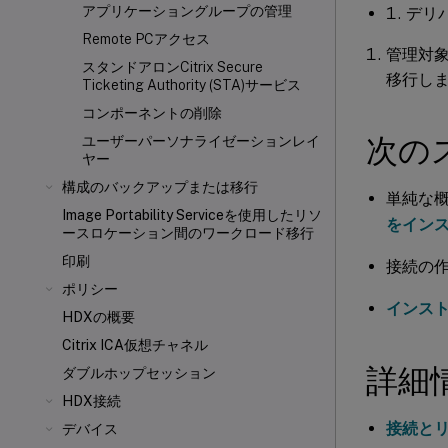
アプリケーショングループの管理
デリ
Remote PCアクセス
管理対象
スタンドアロンCitrix Secure
移行し
Ticketing Authority (STA)サービス
コンポーネントの削除
次の
ユーザーパーソナライゼーションレイ
ヤー
構成のバックアップまたは移行
単純な
Image Portability Serviceを使用したリソ
をイン
ースロケーション間のワークロード移行
印刷
接続の
ポリシー
インス
HDXの概要
Citrix ICA
仮想チャネル
詳細
ダブルホップセッション
HDX接続
接続と
デバイス