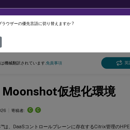
ブラウザーの優先言語に切り替えますか ?
ツは動的に機械翻訳されています。
フィ
DaaS
英
は機械翻訳されています.
免責事項
E Moonshot仮想化環境
C
C
026
寄稿者:
™
S
は、DaaSコントロールプレーンに存在するCitrix管理のHPE 