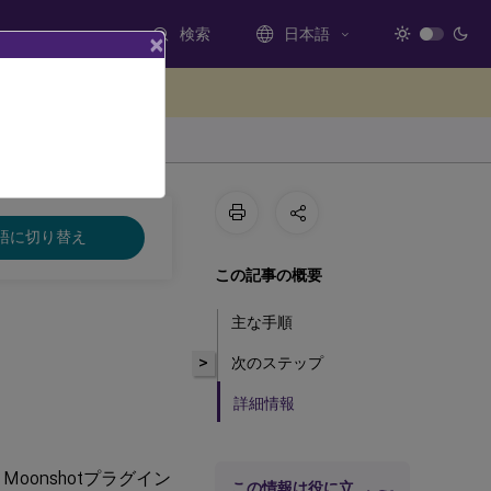
検索
日本語
×
ードバックを提供する
語に切り替え
この記事の概要
主な手順
>
次のステップ
詳細情報
Moonshotプラグイン
この情報は役に立