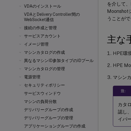
を介して、
VDAのインストール
Moons
VDAとDelivery Controller
間の
うことがで
WebSocket通信
接続の作成と管理
サービスアカウント
主な
イメージ管理
マシンカタログの作成
HPE環
異なるマシンID参加タイプのIDプール
HPE 
マシンカタログの管理
マシン
電源管理
セキュリティポリシー
注:
サービスウィンドウ
マシンの負荷分散
カタロ
デリバリーグループの作成
認し、
デリバリーグループの管理
イパ
アプリケーショングループの作成