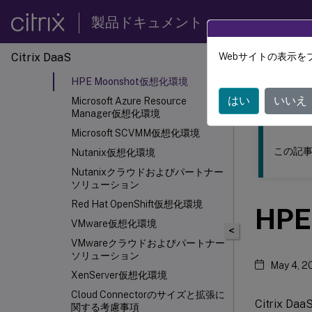
Amulet Hotkey CoreStation仮想化
製品ドキュメント
環境
AWS仮想化環境
Citrix DaaS
Webサイトの表示を
このコンテン
Google Cloud仮想化環境
HPE Moonshot仮想化環境
Citrix 
はい
いいえ
Microsoft Azure Resource
Manager仮想化環境
Microsoft SCVMM仮想化環境
この記事
Nutanix仮想化環境
Nutanixクラウドおよびパートナー
ソリューション
Red Hat OpenShift仮想化環境
HP
VMware仮想化環境
<
VMwareクラウドおよびパートナー
ソリューション
May 4, 2
XenServer
仮想化環境
Cloud Connectorのサイズと拡張に
Citrix Daa
関する考慮事項