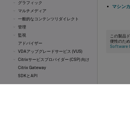
グラフィック
マシン
マルチメディア
一般的なコンテンツリダイレクト
管理
監視
この製品
便性のた
アドバイザー
Software 
VDAアップグレードサービス (VUS)
Citrixサービスプロバイダー (CSP) 向け
Citrix Gateway
SDKとAPI
ドキュメント履歴