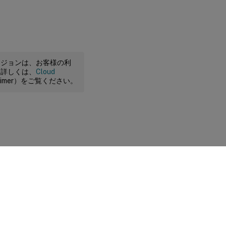
ージョンは、お客様の利
。詳しくは、
Cloud
claimer）をご覧ください。
に関する選択肢
|
プライバシーと法令
|
Cookieの設定
|
docs.cloud.com
© 1999-
2026
Cloud Software Group, Inc. All rights reserved.