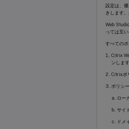
設定は、優
きします。
Web St
っては互い
すべてのポ
Citrix 
ンしま
Citr
ポリシ
ロー
サイ
ドメ