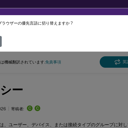
ブラウザーの優先言語に切り替えますか ?
ツは動的に機械翻訳されています。
フィ
DaaS
英
は機械翻訳されています.
免責事項
シー
C
C
026
寄稿者:
は、ユーザー、デバイス、または接続タイプのグループに対し