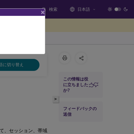
検索
日本語
×
ードバックを提供する
語に切り替え
この情報は役
に立ちました
か?
>
フィードバックの
送信
て、セッション、帯域