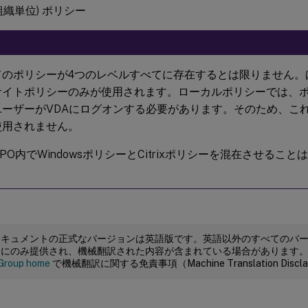
(組織単位) ポリシー
てのポリシーが4つのレベルすべてに存在するとは限りません。
サイトポリシーのみが使用されます。ローカルポリシーでは、
ユーザーがVDAにログオンする必要があります。そのため、こ
使用されません。
PO内でWindowsポリシーとCitrixポリシーを混在させるこ
。
ドキュメントの正式なバージョンは英語版です。英語以外のすべてのバ
めにのみ提供され、機械翻訳された内容が含まれている場合があります
Group home
で機械翻訳に関する免責事項（Machine Translation Dis