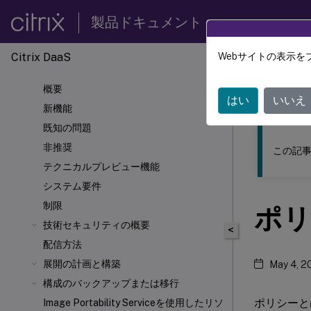
製品ドキュメント
Citrix DaaS
Webサイトの表示を
このコンテン
概要
Citrix 
はい
いいえ
新機能
既知の問題
非推奨
この記事
テクニカルプレビュー機能
システム要件
制限
ポリ
技術セキュリティの概要
<
配信方法
展開の計画と構築
May 4, 2
構成のバックアップまたは移行
ポリシーと
Image Portability Serviceを使用したリソ