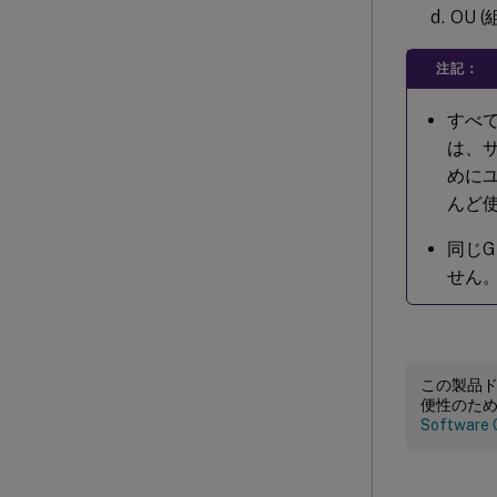
OU 
注記：
すべ
は、
めに
んど
同じG
せん
この製品
便性のた
Software 