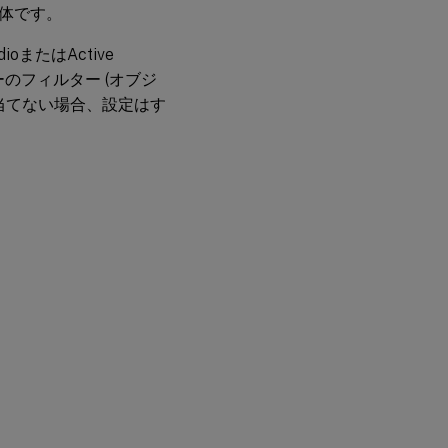
体です。
またはActive
シーのフィルター (オブジ
当てない場合、設定はす