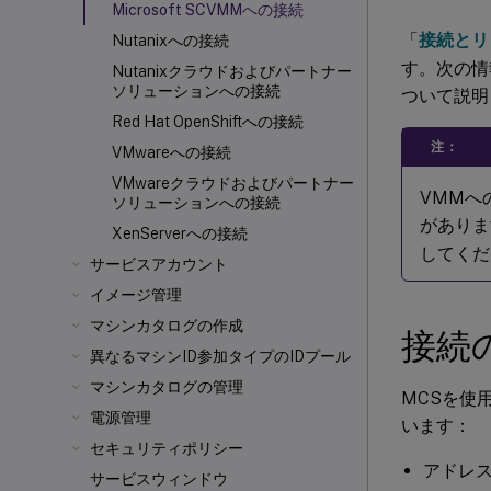
Microsoft SCVMMへの接続
「
接続とリ
Nutanixへの接続
す。次の情報は
Nutanixクラウドおよびパートナー
ソリューションへの接続
ついて説明
Red Hat OpenShiftへの接続
注：
VMwareへの接続
VMwareクラウドおよびパートナー
VMMへ
ソリューションへの接続
がありま
XenServerへの接続
してくだ
サービスアカウント
イメージ管理
マシンカタログの作成
接続
異なるマシンID参加タイプのIDプール
マシンカタログの管理
MCSを使
電源管理
います：
セキュリティポリシー
アドレ
サービスウィンドウ