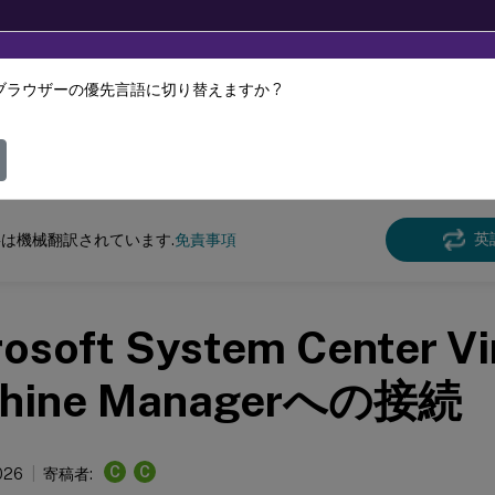
ブラウザーの優先言語に切り替えますか ?
ツは動的に機械翻訳されています。
フィ
DaaS
英
は機械翻訳されています.
免責事項
osoft System Center Vi
hine Managerへの接続
C
C
026
寄稿者: