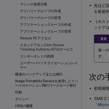
マシンの負荷分散
先ほど
デリバリーグループの作成
を新規
デリバリーグループの管理
［ホス
アプリケーショングループの作成
ンドア
アプリケーショングループの管理
Remote PCアクセス
重要
スタンドアロンCitrix Secure
Ticketing Authority (STA)サービス
単一H
す。
コンポーネントの削除
ユーザーパーソナライゼーションレイ
ヤー
次の
構成のバックアップまたは移行
Image Portability Serviceを使用したリソ
ースロケーション間のワークロード移行
初期展
印刷
SMB 
ポリシー
「
Micr
HDXの概要