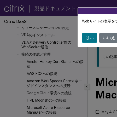
DaaSスタートガイドの使用
製品ドキュメント
マシンID
セッション認証
Citrix DaaS
Webサイトの表示を
このコンテン
リソースロケーションの設定
Citrix 
VDAのインストール
はい
いいえ
VDAとDelivery Controller
間の
WebSocket通信
接続の作成と管理
この記事
Amulet Hotkey CoreStationへの接
続
AWS EC2への接続
Micr
Amazon WorkSpaces Coreマネー
ジドインスタンスへの接続
<
Mac
Google Cloud環境への接続
HPE Moonshotへの接続
Microsoft Azure Resource
May 4, 2
Managerへの接続