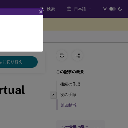
検索
日本語
×
ードバックを提供する
語に切り替え
この記事の概要
接続の作成
rtual
>
次の手順
追加情報
この情報は役に