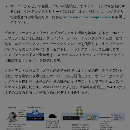
サーバーからビデオ会議アプリへの直接ビデオストリーミングを無効にす
るには、VDAでレジストリキーを0に設定します。詳しくは、レジストリ
で管理される機能のリストにある
Webcam video compression
を参照し
てください。
ビデオリソースのストリーミングのデフォルト機能を無効にすると、HDXウ
ェブカメラビデオ圧縮は、クライアントオペレーティングシステムの一部で
あるマルチメディアフレームワークテクノロジーを使用して、キャプチャデ
バイスからのビデオをインターセプトし、トランスコードして圧縮します。
キャプチャデバイスの製造元は、OSカーネルストリーミングアーキテクチャ
に接続するドライバーを提供します。
クライアントはウェブカメラとの通信を処理します。その後、クライアント
はビデオを適切に表示できるサーバーにのみ送信します。サーバーはウェブ
カメラを直接処理しませんが、その統合によりデスクトップで同じエクスペ
リエンスが得られます。Workspaceアプリは、帯域幅を節約し、WANシナリ
オでの回復力を向上させるためにビデオを圧縮します。