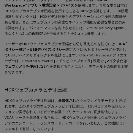
™
Workspace
アプリ > 環境設定 > デバイス
を使用します。可能な場合は常に
HDXウェブカメラビデオ圧縮を使用することをCitrixは推奨します。HDX汎用
USBリダイレクトは、HDXビデオ圧縮とのアプリケーション互換性の問題が
ある場合、またはウェブカメラの高度なネイティブ機能が必要な場合にのみ
推奨されます。パフォーマンスを向上させるには、Virtual Delivery Agentに
少なくとも2つの仮想CPUを搭載することをCitrixは推奨します。
®
ユーザーがHDXウェブカメラビデオ圧縮から切り替えるのを防ぐには、
ICA
ポリシー設定 > USBデバイスポリシー
設定の下にあるポリシー設定を使用し
てUSBデバイスリダイレクトを無効にします。Citrix Workspaceアプリのユ
ーザーは、Desktop Viewerの [マイクとウェブカメラ] 設定で
[マイクまたは
ウェブカメラを使用しない]
を選択することにより、デフォルトの動作を上書
きできます。
HDXウェブカメラビデオ圧縮
HDXウェブカメラビデオ圧縮は、
最適化された
ウェブカメラモードとも呼ば
れます。このタイプのウェブカメラビデオ圧縮は、H.264ビデオを仮想セッ
ションで実行されているビデオ会議アプリケーションに直接送信します。
VDAリソースを最適化するために、HDXウェブカメラ圧縮はウェブカメラビ
デオのエンコード、トランスコード、デコードを行いません。この機能はデ
フォルトで有効になっています。