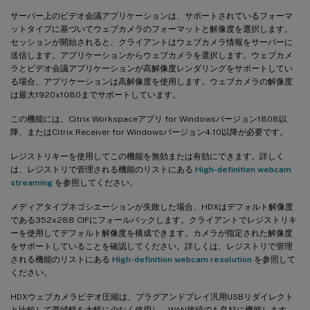
サーバー上のビデオ会議アプリケーションは、サポートされているフォーマ
ットタイプに基づいてウェブカメラのフォーマットと解像度を選択します。
セッションが開始されると、クライアントはウェブカメラ情報をサーバーに
送信します。アプリケーションからウェブカメラを選択します。ウェブカメ
ラとビデオ会議アプリケーションが高解像度レンダリングをサポートしてい
る場合、アプリケーションは高解像度を使用します。ウェブカメラの解像度
は最大1920x1080までサポートしています。
この機能には、Citrix Workspaceアプリ for Windowsバージョン1808以
降、またはCitrix Receiver for Windowsバージョン4.10以降が必要です。
レジストリキーを使用してこの機能を無効または有効にできます。詳しく
は、レジストリで管理される機能のリストにある
High-definition webcam
streaming
を参照してください。
メディアタイプネゴシエーションが失敗した場合、HDXはデフォルト解像度
である352x288 CIFにフォールバックします。クライアントでレジストリキ
ーを使用してデフォルト解像度を構成できます。カメラが指定された解像度
をサポートしていることを確認してください。詳しくは、レジストリで管理
される機能のリストにある
High-definition webcam resolution
を参照して
ください。
HDXウェブカメラビデオ圧縮は、プラグアンドプレイ汎用USBリダイレクト