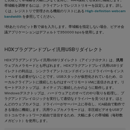
と比較して帯域幅を大幅に少なく使用し、WAN接続でも良好に機能します。
帯域幅を調整するには、クライアントでレジストリキーを設定します。詳し
くは、レジストリで管理される機能のリストにある
High-definition webcam
bandwidth
を参照してください。
1秒あたりのビット数で値を入力します。帯域幅を指定しない場合、ビデオ会
議アプリケーションはデフォルトで350000 bpsを使用します。
HDXプラグアンドプレイ汎用USBリダイレクト
HDXプラグアンドプレイ汎用USBリダイレクト（アイソクロナス）は、
汎用
ウェブカメラモードとも呼ばれます。HDXプラグアンドプレイ汎用USBリダ
イレクトの利点は、シンクライアント/エンドポイントにドライバーをインス
トールする必要がないことです。USBスタックが仮想化されているため、ロ
ーカルクライアントに接続したものはすべてリモートVMに送信されます。リ
モートデスクトップは、ネイティブに接続したかのように動作します。
Windowsデスクトップは、ハードウェアとのすべてのやり取りを処理し、プ
ラグアンドプレイロジックを実行して適切なドライバーを見つけます。ほと
んどのウェブカメラは、ドライバーがサーバー上に存在し、ICA経由で動作で
きる場合に機能します。汎用ウェブカメラモードは、非圧縮ビデオをUSBプ
ロトコルでネットワーク経由で送信するため、大幅に多くの帯域幅（毎秒数
メガビット）を使用します。