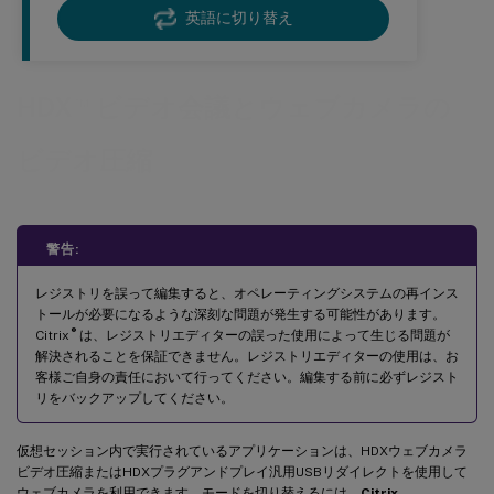
英語に切り替え
™
HDX
ビデオ会議とウェブカメラの
ビデオ圧縮
警告:
レジストリを誤って編集すると、オペレーティングシステムの再インス
トールが必要になるような深刻な問題が発生する可能性があります。
®
Citrix
は、レジストリエディターの誤った使用によって生じる問題が
解決されることを保証できません。レジストリエディターの使用は、お
客様ご自身の責任において行ってください。編集する前に必ずレジスト
リをバックアップしてください。
仮想セッション内で実行されているアプリケーションは、HDXウェブカメラ
ビデオ圧縮またはHDXプラグアンドプレイ汎用USBリダイレクトを使用して
ウェブカメラを利用できます。モードを切り替えるには、
Citrix