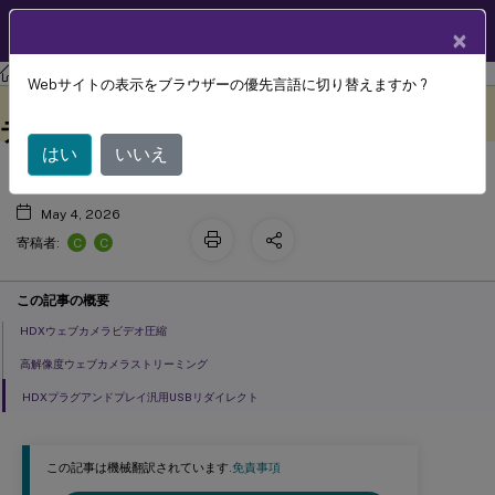
製品ドキュメン
JA
×
ト
Citrix DaaS
Webサイトの表示をブラウザーの優先言語に切り替えますか ?
™
HDX
ビデオ会議とウェブカメラのビ
このコンテンツは動的に機械
フィードバックを提供する
翻訳されています。
デオ圧縮
はい
いいえ
May 4, 2026
C
C
寄稿者:
この記事の概要
HDXウェブカメラビデオ圧縮
高解像度ウェブカメラストリーミング
HDXプラグアンドプレイ汎用USBリダイレクト
この記事は機械翻訳されています.
免責事項