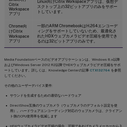
Linux向けCitrix Workspaceアプリは、仮想デ
Citrix
スクトップ上の32ビットアプリのみをサポー
Workspace
トしています。
アプリ
一部のARM ChromebookはH.264エンコーデ
Chrome向
ィングをサポートしていないため、最適化さ
けCitrix
れたHDXウェブカメラビデオ圧縮を使用でき
Workspace
アプリ
るのは32ビットアプリのみです。
Media Foundationベースのビデオアプリケーションは、Windows 8.x以降
およびWindows Server 2012 R2以降でHDXウェブカメラビデオ圧縮をサポ
ートしています。詳しくは、Knowledge Centerの記事
CTX132764
を参照
してください。
その他のユーザーデバイス要件:
サウンドを生成するための適切なハードウェア
DirectShow互換のウェブカメラ（ウェブカメラのデフォルト設定を使
用）。ハードウェアエンコーディング対応のウェブカメラは、クライアン
ト側のCPU使用率を低減します
HDXウェブカメラビデオ圧縮の場合、可能であればカメラメーカーから入