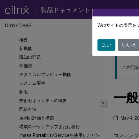
製品ドキュメント
Citrix DaaS
Webサイトの表示を
このコンテン
概要
Citrix 
はい
いいえ
新機能
既知の問題
非推奨
この記事
テクニカルプレビュー機能
システム要件
制限
一般
技術セキュリティの概要
<
配信方法
展開の計画と構築
May 4, 2
構成のバックアップまたは移行
コンテンツ
Image Portability Serviceを使用したリソ