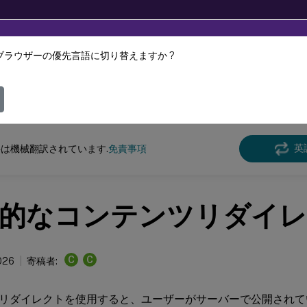
ブラウザーの優先言語に切り替えますか ?
ツは動的に機械翻訳されています。
フィ
DaaS
英
は機械翻訳されています.
免責事項
的なコンテンツリダイ
C
C
026
寄稿者:
リダイレクトを使用すると、ユーザーがサーバーで公開されて