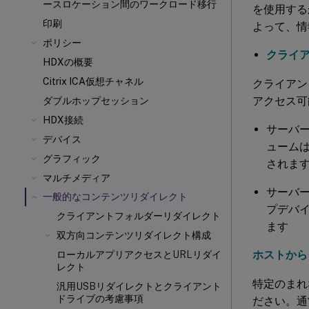
ースロケーション間のワークロード移行
を使用する
印刷
よって、情
ポリシー
クライ
HDXの概要
Citrix ICA
仮想チャネル
クライアン
アクセス可
ダブルホップセッション
HDX接続
サーバ
デバイス
ュームはU
グラフィック
されま
マルチメディア
サーバー
一般的なコンテンツリダイレクト
プデバ
クライアントフォルダーリダイレクト
ます
双方向コンテンツリダイレクト構成
ホストから
ローカルアプリアクセスとURLリダイ
レクト
特定のまれ
汎用USBリダイレクトとクライアント
ドライブの考慮事項
ださい。通