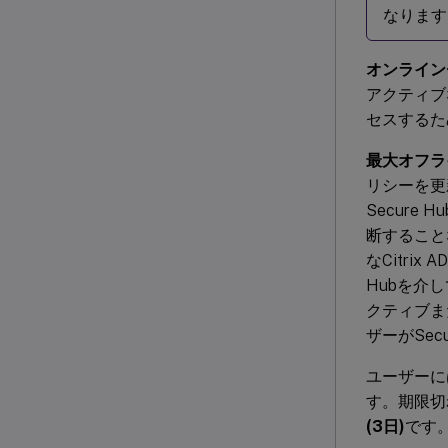
なります
オンライン
アクティブ
セスするた
最大オフライ
リシーを更
Secure 
断することな
なCitri
Hubを介し
クティブま
ザーがSe
ユーザーに
す。期限切
(3日)
です