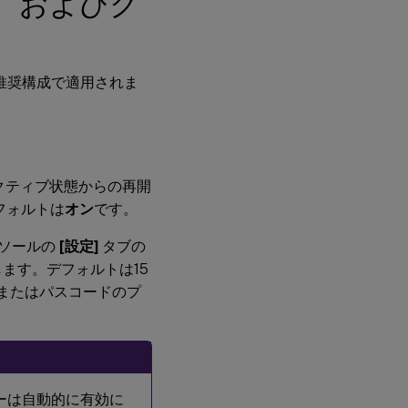
、およびク
推奨構成で適用されま
クティブ状態からの再開
デフォルトは
オン
です。
ンソールの
[設定]
タブの
定します。デフォルトは15
またはパスコードのプ
ポリシーは自動的に有効に