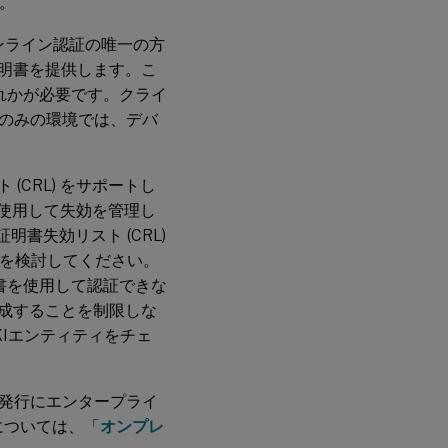
。
オンライン認証の唯一の方
証明書を提供します。こ
ずれかが必要です。クライ
のみの環境では、デバ
(CRL) をサポートし
ADCを使用して失効を管理し
明書失効リスト (CRL)
かを検討してください。
書を使用して認証できな
生成することを制限しな
KIエンティティをチェ
発行にエンタープライ
については、「
オンプレ