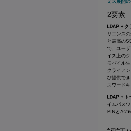
ミス展開の
2要素
LDAP +
リエンスの
と最高のS
で、ユーザー
イス上のクラ
モバイル生
クライアン
び提供できま
スワードキ
LDAP + 
イムパスワ
PINとAc