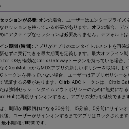
。
セッションが必要:
オン
の場合、ユーザーはエンタープライズ
なセッションを持っている必要があります。
オフ
の場合、デバ
めにアクティブなセッションは必要ありません。デフォルトは
ン期間 (時間):
アプリがアプリのエンタイトルメントを再確認し、
新せずに実行できる最大期間を定義します。最大オフライン期
Hub for iOSが有効なCitrix Gatewayトークンを持ってい
くXenMobileからMDXアプリの新しいポリシーを取得します。S
x ADCトークンを持っていない場合、ユーザーはアプリポリシーを更
て認証する必要があります。Citrix ADCトークンは、Citrix G
たは強制セッションタイムアウトポリシーのために無効になる
cure Hubに再度サインオンすると、アプリの実行を継続できま
は、期間が期限切れになる30分前、15分前、5分前にサイン
れ後、ユーザーがサインオンするまでアプリはロックされます
。最小期間は1時間です。