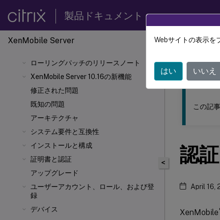
製品ドキュメント
XenMobile
Server
Webサイトの表示を
このコンテン
ローリングパッチのリリースノート
XenMob
はい
いいえ
XenMobile Server 10.16の新機能
修正された問題
既知の問題
この記事
アーキテクチャ
システム要件と互換性
インストールと構成
認証
証明書と認証
<
アップグレード
ユーザーアカウント、ロール、および登
April 16,
録
デバイス
XenMobile