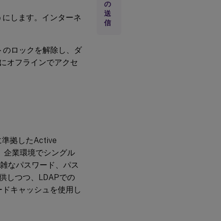
の
送
ようにします。インターネ
信
トのロックを解除し、ダ
目にオフラインでアクセ
P) に準拠したActive
は、企業環境でシングル
複雑なパスワード、パス
しつつ、LDAPでの
スワードキャッシュを使用し