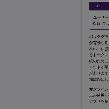
注:
ユーザー
(3日)
バックグラ
が有効な期間で
Serverに
るトークンを
続のために
アウトが期
があります
知は停止し
オンライン
上の使用が
アプリを使