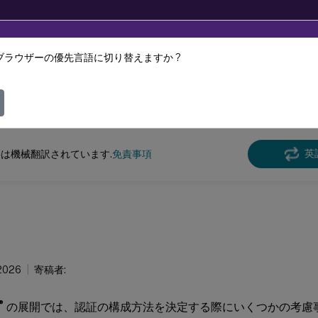
ブラウザーの優先言語に切り替えますか ?
ツは動的に機械翻訳されています。
フィ
ile
Server 最新リリース
XenMobile
Server
英
は機械翻訳されています.
免責事項
 2026
寄稿者:
®
の展開では、認証の構成方法を決定する際にいくつかの考慮