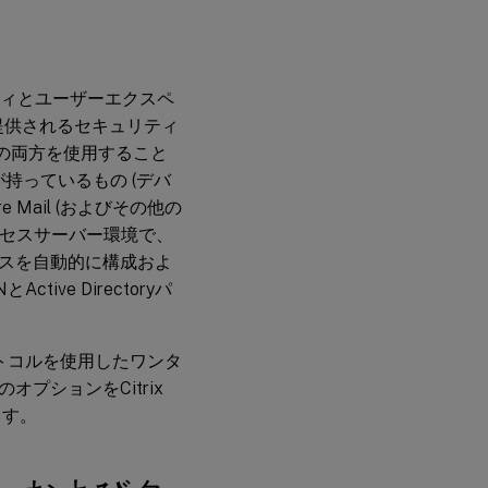
リティとユーザーエクスペ
て提供されるセキュリティ
書の両方を使用すること
ーが持っているもの (デバ
Mail (およびその他の
アクセスサーバー環境で、
スを自動的に構成およ
ive Directoryパ
ロトコルを使用したワンタ
プションをCitrix
ます。