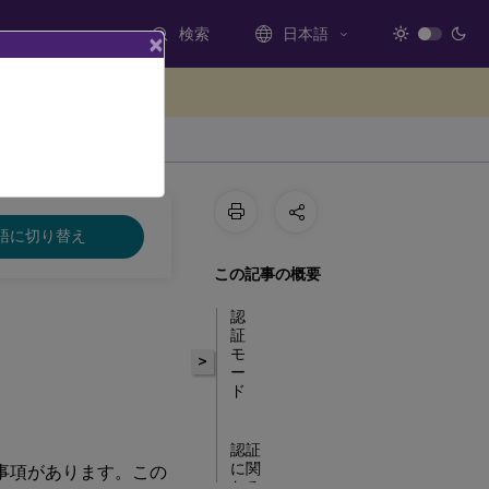
検索
日本語
×
ードバックを提供する
語に切り替え
この記事の概要
認
証
モ
>
ー
ド
認証
に関
事項があります。この
わる