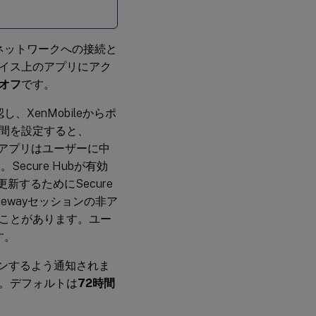
ネットワークへの接続と
イス上のアプリにアク
オフ
です。
XenMobileからポ
間を設定すると、
る場合、アプリはユーザーに中
ecure Hubが有効
新するためにSecure
atewayセッションの非ア
ことがあります。ユー
す。
オンするよう通知されま
。デフォルトは
72時間