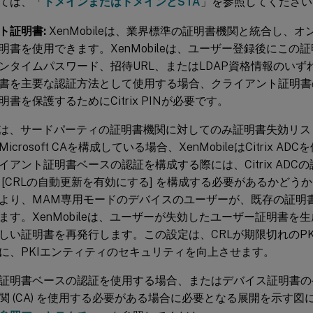
ては、「
ドメインまたはドメインとSTA
」を参照してください
ト証明書:
XenMobileは、業界標準の証明書機関と統合し、
明書を使用できます。XenMobileは、ユーザー登録後にこの
ンタイムパスワード、招待URL、またはLDAP資格情報のい
書を主要な認証方法として使用する場合、クライアント証明書
書を保護するためにCitrix PINが必要です。
ileは、サードパーティの証明書機関に対してのみ証明書失効リスト 
icrosoft CAを構成している場合、XenMobileはCitrix 
アント証明書ベースの認証を構成する際には、Citrix ADCの証
 [CRLの自動更新を有効にする] を構成する必要があるかどう
より、MAM専用モードのデバイスのユーザーが、既存の証明
ます。XenMobileは、ユーザーが失効したユーザー証明書を
しい証明書を再発行します。この設定は、CRLが期限切れのP
に、PKIエンティティのセキュリティを向上させます。
証明書ベースの認証を使用する場合、またはデバイス証明書の
関 (CA) を使用する必要がある場合に必要となる展開を示す図