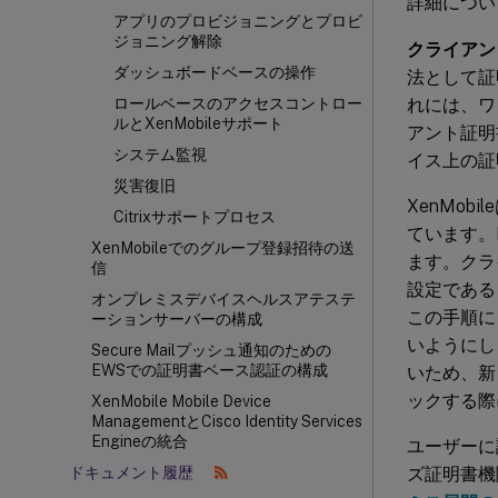
詳細につい
アプリのプロビジョニングとプロビ
ジョニング解除
クライアン
ダッシュボードベースの操作
法として証
れには、ワ
ロールベースのアクセスコントロー
ルとXenMobileサポート
アント証明
システム監視
イス上の証明
災害復旧
XenMob
Citrixサポートプロセス
ています。M
XenMobileでのグループ登録招待の送
ます。クライ
信
設定である
オンプレミスデバイスヘルスアテステ
この手順に
ーションサーバーの構成
いようにし
Secure Mailプッシュ通知のための
EWSでの証明書ベース認証の構成
いため、新
ックする際
XenMobile Mobile Device
ManagementとCisco Identity Services
Engineの統合
ユーザーに
ズ証明書機
ドキュメント履歴