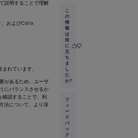
て説明することで理解
重要
なポ
こ
リシ
の
ー、
情
およびCitrix
設
報
定、
は
およ
役
びク
に
ライ
立
アン
トプ
ち
ロパ
ま
ティ
含まれています。
し
た
か?
要があるため、ユーザ
推
うにバランスさせるか
奨
構
を確認することで、利
フ
成
る方法について、より深
ィ
ー
ド
バ
ッ
ク