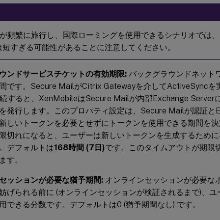
が頻繁に旅行し、国際ローミングを使用できるシナリオでは、
 では短すぎる可能性があることに注意してください。
ウンドサービスチケットの有効期限:
バックグラウンドネット
す。Secure MailがCitrix Gatewayを介してActiveSync
接続すると、XenMobileはSecure Mailが内部Exchange Se
発行します。このプロパティ設定は、Secure Mailが認証とExch
新しいトークンを必要とせずにトークンを使用できる期間を決
限切れになると、ユーザーは新しいトークンを生成するために
。デフォルトは
168時間 (7日)
です。このタイムアウトが期限
ます。
セッションが必要な猶予期間:
オンラインセッションが必要な
妨げられる前に (オンラインセッションが検証されるまで)、
用できる分数です。デフォルトは0 (猶予期間なし) です。