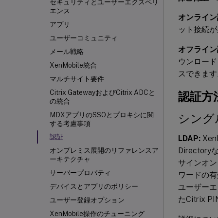
セキュリティとユーザーエクスペリ
エンス
オンライン
アプリ
ット接続が
ユーザーコミュニティ
オフライン
メール戦略
ウンロード
XenMobile統合
スできます
マルチサイト要件
Citrix GatewayおよびCitrix ADCと
認証方
の統合
MDXアプリのSSOとプロキシに関
シング
する考慮事項
認証
LDAP:
XenM
Direc
オンプレミス展開のリファレンスア
ーキテクチャ
サインオン
サーバープロパティ
ワードの有
ユーザーエク
デバイスとアプリのポリシー
たCitri
ユーザー登録オプション
XenMobile操作のチューニング