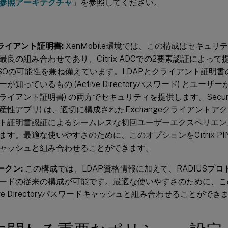
参照アーキテクチャ
」を参照してください。
 クライアント証明書:
XenMobile環境では、この構成はセキュ
最良の組み合わせであり、Citrix ADCでの2要素認証によっ
SOの可能性を兼ね備えています。LDAPとクライアント証明
が知っているもの (Active Directoryパスワード) とユーザ
イアント証明書) の両方でセキュリティを提供します。Secure 
産性アプリ) は、適切に構成されたExchangeクライアント
ト証明書認証によるシームレスな初回ユーザーエクスペリエン
す。最適な使いやすさのために、このオプションをCitrix PINとAct
ャッシュと組み合わせることができます。
トークン:
この構成では、LDAP資格情報に加えて、RADIUSプ
ードの従来の構成が可能です。最適な使いやすさのために、このオ
tive Directoryパスワードキャッシュと組み合わせることができ