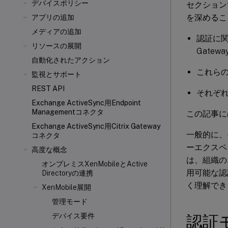
デバイスポリシー
セクション
を深めるこ
アプリの追加
メディアの追加
認証に関
リソースの展開
Gatew
自動化されたアクション
これら
監視とサポート
REST API
それぞ
Exchange ActiveSync用Endpoint
Managementコネクタ
この記事に
Exchange ActiveSync用Citrix Gateway
一般的に、
コネクタ
ーエクスペ
高度な概念
は、組織の
オンプレミスXenMobileとActive
用可能な認
Directoryの連携
く理解でき
XenMobile展開
管理モード
デバイス要件
認証