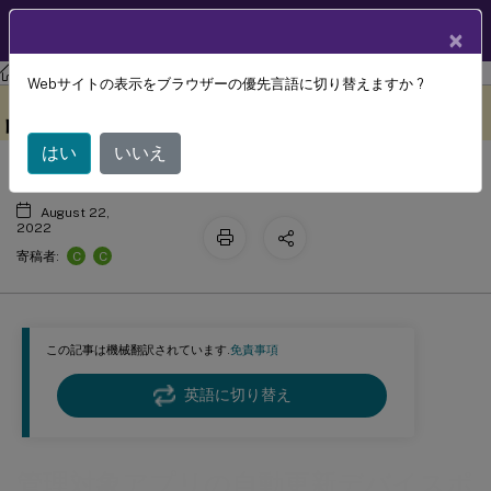
製品ドキュメン
JA
×
ト
XenMobile
Server 最新リリース
XenMobile
Server
Webサイトの表示をブラウザーの優先言語に切り替えますか ?
管理対象アプリの自動更新デバイスポ
このコンテンツは動的に機械
フィードバックを提供する
翻訳されています。
リシー
はい
いいえ
August 22,
2022
C
C
寄稿者:
この記事は機械翻訳されています.
免責事項
英語に切り替え
管理対象アプリの自動更新デバイスポ