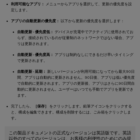
利用可能なアプリ：
メニューからアプリを選択して、更新の優先度を設
定します。
アプリの自動更新の優先度：
以下から更新の優先度を選択します：
自動更新 - 優先度低：
デバイスが充電中でアクティブに使用されてお
らず、接続されているのが従量制のネットワークではない場合、アプ
リは更新されます。
自動更新 - 優先度高：
アプリは制約なしにできるだけ早いタイミング
で更新されます。
自動更新 - 延期：
新しいバージョンが利用可能になってから最大90日
間、アプリは自動的に更新されません。90日後、アプリは低い優先度
で自動的に更新されます。アプリの更新後、アプリはさらに90日間自
動的に更新されません。ユーザーはいつでも手動でアプリを更新でき
ます。
完了したら、
［保存］
をクリックします。鉛筆アイコンをクリックする
と、構成を編集できます。構成を削除するには、ごみ箱をクリックしま
す。
この製品ドキュメントの正式なバージョンは英語版です。英語
以外のすべてのバージョンは、お客様の利便性のためにのみ提