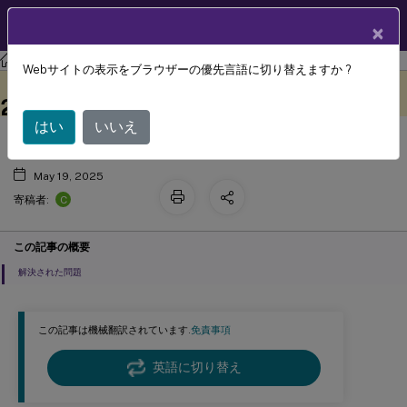
製品ドキュメン
JA
×
ト
XenMobile
Server 最新リリース
XenMobile
Server
Webサイトの表示をブラウザーの優先言語に切り替えますか ?
XenMobile Server 10.16 Rolling Patch
このコンテンツは動的に機械
フィードバックを提供する
翻訳されています。
2リリースのリリースノート
はい
いいえ
May 19, 2025
C
寄稿者:
この記事の概要
解決された問題
この記事は機械翻訳されています.
免責事項
英語に切り替え