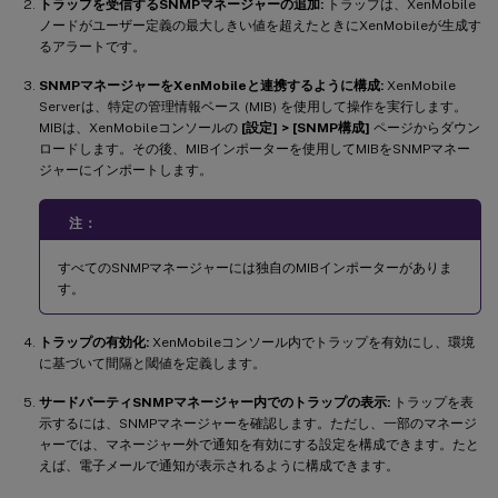
トラップを受信するSNMPマネージャーの追加:
トラップは、XenMobile
ノードがユーザー定義の最大しきい値を超えたときにXenMobileが生成す
るアラートです。
SNMPマネージャーをXenMobileと連携するように構成:
XenMobile
Serverは、特定の管理情報ベース (MIB) を使用して操作を実行します。
MIBは、XenMobileコンソールの
[設定] > [SNMP構成]
ページからダウン
ロードします。その後、MIBインポーターを使用してMIBをSNMPマネー
ジャーにインポートします。
注：
すべてのSNMPマネージャーには独自のMIBインポーターがありま
す。
トラップの有効化:
XenMobileコンソール内でトラップを有効にし、環境
に基づいて間隔と閾値を定義します。
サードパーティSNMPマネージャー内でのトラップの表示:
トラップを表
示するには、SNMPマネージャーを確認します。ただし、一部のマネージ
ャーでは、マネージャー外で通知を有効にする設定を構成できます。たと
えば、電子メールで通知が表示されるように構成できます。