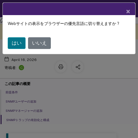
製品ドキュメン
JA
×
ト
XenMobile
Server 最新リリース
XenMobile
Server
Webサイトの表示をブラウザーの優先言語に切り替えますか ?
SNMP監視
このコンテンツは動的に機械
フィードバックを提供する
翻訳されています。
はい
いいえ
April 16, 2026
C
寄稿者:
この記事の概要
前提条件
SNMPユーザーの追加
SNMPマネージャーの追加
SNMPトラップの有効化と構成