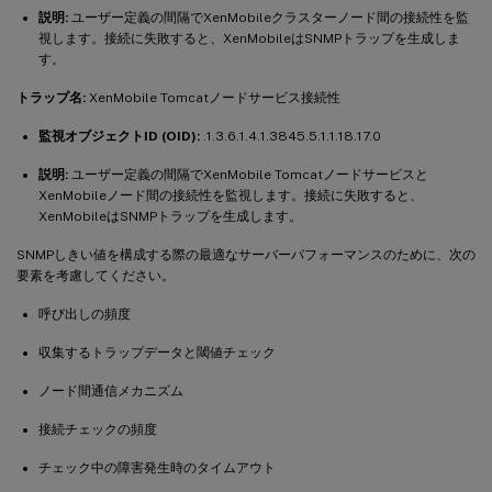
説明:
ユーザー定義の間隔でXenMobileクラスターノード間の接続性を監
視します。接続に失敗すると、XenMobileはSNMPトラップを生成しま
す。
トラップ名:
XenMobile Tomcatノードサービス接続性
監視オブジェクトID (OID):
.1.3.6.1.4.1.3845.5.1.1.18.17.0
説明:
ユーザー定義の間隔でXenMobile Tomcatノードサービスと
XenMobileノード間の接続性を監視します。接続に失敗すると、
XenMobileはSNMPトラップを生成します。
SNMPしきい値を構成する際の最適なサーバーパフォーマンスのために、次の
要素を考慮してください。
呼び出しの頻度
収集するトラップデータと閾値チェック
ノード間通信メカニズム
接続チェックの頻度
チェック中の障害発生時のタイムアウト