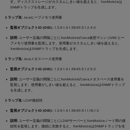
す。ディスクストレージがカスタムしきい値を超えると、XenMobileは
SNMPトラップを生成します。
トラップ名:
Javaヒープメモリ使用量
監視オブジェクトID (OID):
.1.3.6.1.4.1.3845.5.1.2.4.0
説明:
ユーザー定義の間隔ごとにXenMobileのJava仮想マシン (JVM) ヒー
プメモリ使用量を監視します。使用量がカスタムしきい値を超えると、
XenMobileはSNMPトラップを生成します。
トラップ名:
Javaメタスペース使用量
監視オブジェクトID (OID):
.1.3.6.1.4.1.3845.5.1.2.5.0
説明:
ユーザー定義の間隔ごとにXenMobileのJavaメタスペース使用量を
監視します。使用量がしきい値を超えると、XenMobileはSNMPトラップ
を生成します。
トラップ名:
LDAP接続性
監視オブジェクトID (OID):
.1.3.6.1.4.1.3845.5.1.1.18.1.0
説明:
ユーザー定義の間隔ごとにLDAPサーバーとXenMobileノード間の接
続性を監視します。接続に失敗すると、XenMobileはSNMPトラップを生