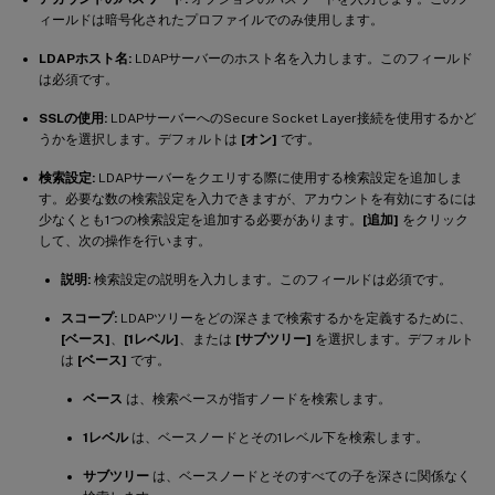
ィールドは暗号化されたプロファイルでのみ使用します。
LDAPホスト名:
LDAPサーバーのホスト名を入力します。このフィールド
は必須です。
SSLの使用:
LDAPサーバーへのSecure Socket Layer接続を使用するかど
うかを選択します。デフォルトは
[オン]
です。
検索設定:
LDAPサーバーをクエリする際に使用する検索設定を追加しま
す。必要な数の検索設定を入力できますが、アカウントを有効にするには
少なくとも1つの検索設定を追加する必要があります。
[追加]
をクリック
して、次の操作を行います。
説明:
検索設定の説明を入力します。このフィールドは必須です。
スコープ:
LDAPツリーをどの深さまで検索するかを定義するために、
[ベース]
、
[1レベル]
、または
[サブツリー]
を選択します。デフォルト
は
[ベース]
です。
ベース
は、検索ベースが指すノードを検索します。
1レベル
は、ベースノードとその1レベル下を検索します。
サブツリー
は、ベースノードとそのすべての子を深さに関係なく