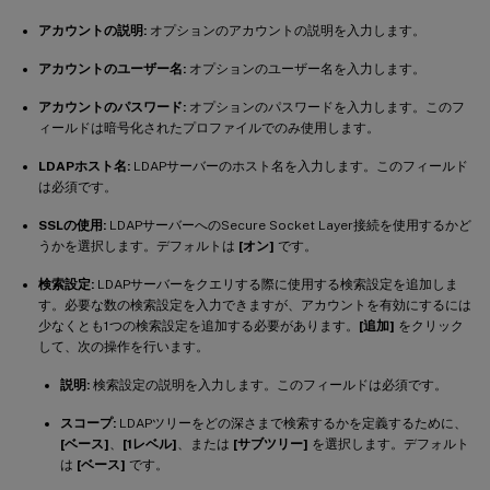
アカウントの説明:
オプションのアカウントの説明を入力します。
アカウントのユーザー名:
オプションのユーザー名を入力します。
アカウントのパスワード:
オプションのパスワードを入力します。このフ
ィールドは暗号化されたプロファイルでのみ使用します。
LDAPホスト名:
LDAPサーバーのホスト名を入力します。このフィールド
は必須です。
SSLの使用:
LDAPサーバーへのSecure Socket Layer接続を使用するかど
うかを選択します。デフォルトは
[オン]
です。
検索設定:
LDAPサーバーをクエリする際に使用する検索設定を追加しま
す。必要な数の検索設定を入力できますが、アカウントを有効にするには
少なくとも1つの検索設定を追加する必要があります。
[追加]
をクリック
して、次の操作を行います。
説明:
検索設定の説明を入力します。このフィールドは必須です。
スコープ:
LDAPツリーをどの深さまで検索するかを定義するために、
[ベース]
、
[1レベル]
、または
[サブツリー]
を選択します。デフォルト
は
[ベース]
です。