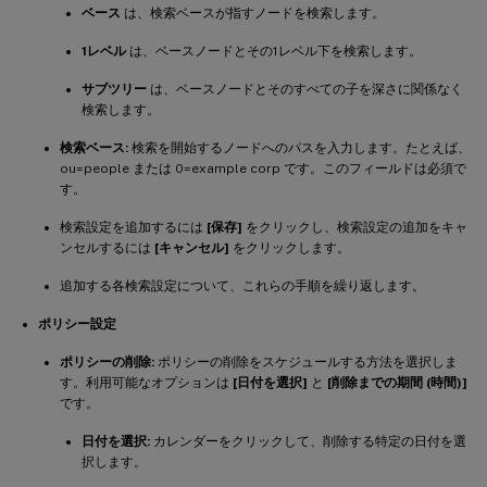
ベース
は、検索ベースが指すノードを検索します。
1レベル
は、ベースノードとその1レベル下を検索します。
サブツリー
は、ベースノードとそのすべての子を深さに関係なく
検索します。
検索ベース:
検索を開始するノードへのパスを入力します。たとえば、
ou=people または 0=example corp です。このフィールドは必須で
す。
検索設定を追加するには
[保存]
をクリックし、検索設定の追加をキャ
ンセルするには
[キャンセル]
をクリックします。
追加する各検索設定について、これらの手順を繰り返します。
ポリシー設定
ポリシーの削除:
ポリシーの削除をスケジュールする方法を選択しま
す。利用可能なオプションは
[日付を選択]
と
[削除までの期間 (時間)]
です。
日付を選択:
カレンダーをクリックして、削除する特定の日付を選
択します。