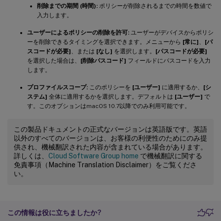
削除までの期間 (時間):
ポリシーが削除されるまでの時間を数値で
入力します。
ユーザーによるポリシーの削除を許可:
ユーザーがデバイスからポリシ
ーを削除できるタイミングを選択できます。メニューから
[常に]
、
[パ
スコードが必要]
、または
[なし]
を選択します。
[パスコードが必要]
を選択した場合は、
[削除パスコード]
フィールドにパスコードを入力
します。
プロファイルスコープ:
このポリシーを
[ユーザー]
に適用するか、
[シ
ステム]
全体に適用するかを選択します。デフォルトは
[ユーザー]
で
す。このオプションはmacOS 10.7以降でのみ利用可能です。
この製品ドキュメントの正式なバージョンは英語版です。英語
以外のすべてのバージョンは、お客様の利便性のためにのみ提
供され、機械翻訳された内容が含まれている場合があります。
詳しくは、
Cloud Software Group home
で機械翻訳に関する
免責事項（Machine Translation Disclaimer）をご覧くださ
い。
この情報は役に立ちましたか?