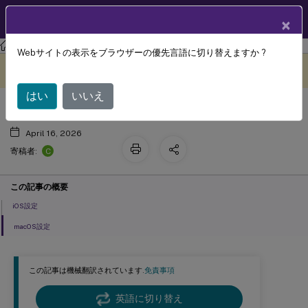
製品ドキュメン
JA
×
ト
XenMobile
Server 最新リリース
XenMobile
Server
Webサイトの表示をブラウザーの優先言語に切り替えますか ?
LDAPデバイスポリシー
このコンテンツは動的に機械
フィードバックを提供する
翻訳されています。
はい
いいえ
April 16, 2026
C
寄稿者:
この記事の概要
iOS設定
macOS設定
この記事は機械翻訳されています.
免責事項
英語に切り替え