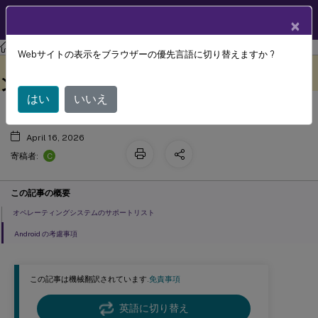
製品ドキュメン
JA
×
ト
XenMobile
Server 最新リリース
XenMobile
Server
Webサイトの表示をブラウザーの優先言語に切り替えますか ?
サポート対象デバイスのオペレーティ
このコンテンツは動的に機械
フィードバックを提供する
翻訳されています。
ングシステム
はい
いいえ
April 16, 2026
C
寄稿者:
この記事の概要
オペレーティングシステムのサポートリスト
Android の考慮事項
この記事は機械翻訳されています.
免責事項
英語に切り替え