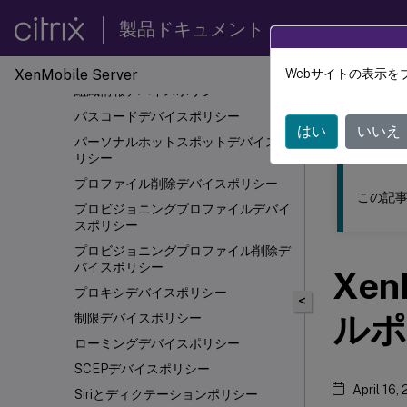
管理対象ドメインデバイスポリシー
製品ドキュメント
最大常駐ユーザーデバイスポリシー
MDMオプションデバイスポリシー
XenMobile
Server
Webサイトの表示を
このコンテン
組織情報デバイスポリシー
パスコードデバイスポリシー
XenMob
はい
いいえ
パーソナルホットスポットデバイスポ
リシー
プロファイル削除デバイスポリシー
この記事
プロビジョニングプロファイルデバイ
スポリシー
プロビジョニングプロファイル削除デ
バイスポリシー
Xen
プロキシデバイスポリシー
<
ルポ
制限デバイスポリシー
ローミングデバイスポリシー
SCEPデバイスポリシー
April 16,
Siriとディクテーションポリシー