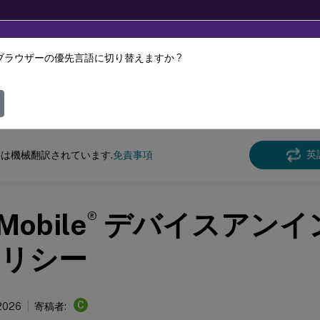
ブラウザーの優先言語に切り替えますか ?
ツは動的に機械翻訳されています。
フィ
ile
Server 最新リリース
XenMobile
Server
英
は機械翻訳されています.
免責事項
®
Mobile
デバイスアンイ
リシー
C
 2026
寄稿者: