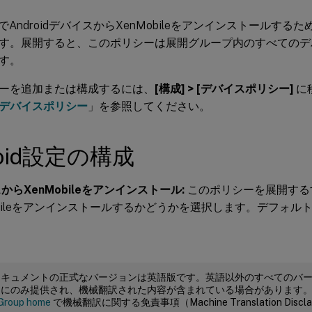
ileでAndroidデバイスからXenMobileをアンインストール
す。展開すると、このポリシーは展開グループ内のすべてのデバイス
す。
ーを追加または構成するには、
[構成] > [デバイスポリシー]
に
デバイスポリシー
」を参照してください。
roid設定の構成
からXenMobileをアンインストール:
このポリシーを展開する
obileをアンインストールするかどうかを選択します。デフォル
ドキュメントの正式なバージョンは英語版です。英語以外のすべてのバ
めにのみ提供され、機械翻訳された内容が含まれている場合があります
Group home
で機械翻訳に関する免責事項（Machine Translation Dis