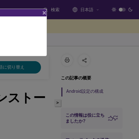
検索
日本語
×
ードバックを提供する
語に切り替え
この記事の概要
Android設定の構成
ンストー
>
この情報は役に立ち
ましたか?