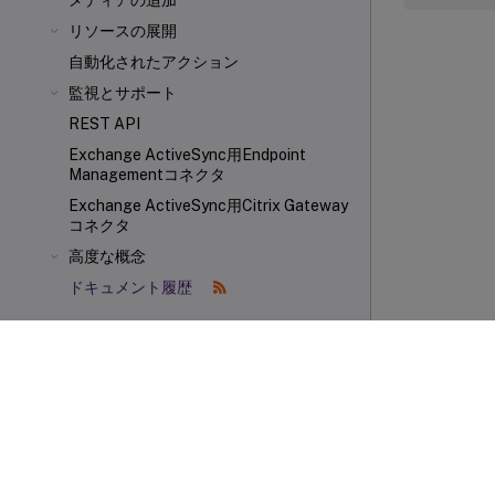
メディアの追加
リソースの展開
自動化されたアクション
監視とサポート
REST API
Exchange ActiveSync用Endpoint
Managementコネクタ
Exchange ActiveSync用Citrix Gateway
コネクタ
高度な概念
ドキュメント履歴