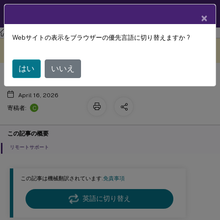
製品ドキュメン
JA
×
ト
XenMobile
Server 最新リリース
XenMobile
Server
Webサイトの表示をブラウザーの優先言語に切り替えますか ?
サポートオプションとリモートサポー
このコンテンツは動的に機械
フィードバックを提供する
翻訳されています。
ト
はい
いいえ
April 16, 2026
C
寄稿者:
この記事の概要
リモートサポート
この記事は機械翻訳されています.
免責事項
英語に切り替え