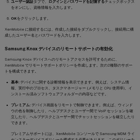
ユーザー認証
タブで、
ログインとパスワードを記憶する
チェックボックス
をオンにし、資格情報を入力します。
OK
をクリックします。
XenMobile に接続するには、作成した接続をダブルクリックし、接続用に構
成したユーザー名とパスワードを入力します。
Samsung Knox デバイスのリモートサポートの有効化
Samsung Knox デバイスへのリモートアクセスを許可するために、
XenMobile でリモートサポートポリシーを作成します。次の2種類のサポー
トを構成できます。
基本:
デバイスに関する診断情報を表示できます。例えば、システム情
報、実行中のプロセス、タスクマネージャー (メモリと CPU 使用率)、イ
ンストール済みソフトウェアフォルダーの内容などです。
プレミアム:
デバイス画面をリモートで制御できます。例えば、ウィンド
ウの色を制御したり、ヘルプデスクとユーザー間で VoIP セッションを確
立したり、ヘルプデスクとユーザー間でチャットセッションを確立したり
できます。
プレミアムサポートには、XenMobile コンソールで Samsung MDM ライ
センスキーデバイスポリシーを構成する必要があります。このポリシーを