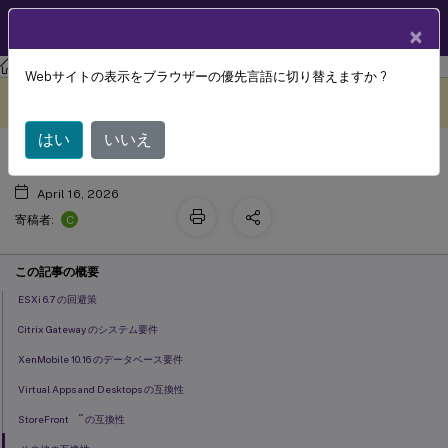
製品ドキュメン
JA
×
ト
XenMobile
Server 最新リリース
XenMobile
Server
Webサイトの表示をブラウザーの優先言語に切り替えますか ?
システム要件と互換性
このコンテンツは動的に機械
フィードバックを提供する
翻訳されています。
はい
いいえ
April 16, 2026
C
寄稿者:
この記事の概要
ESXi 6.7 の回避策
Citrix Gateway のシステム要件
XenMobile 10.16 のデータベース要件
Virtual Apps and Desktops の互換性
™
StoreFront
の互換性