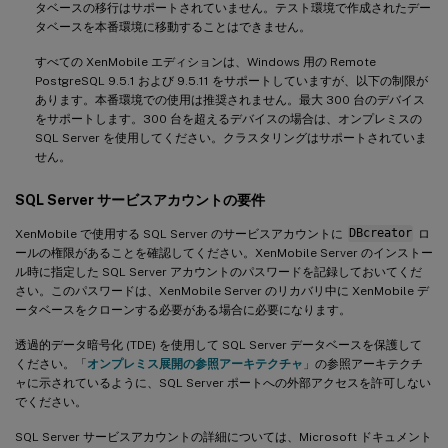
タベースの移行はサポートされていません。テスト環境で作成されたデー
タベースを本番環境に移動することはできません。
すべての XenMobile エディションは、Windows 用の Remote
PostgreSQL 9.5.1 および 9.5.11 をサポートしていますが、以下の制限が
あります。本番環境での使用は推奨されません。最大 300 台のデバイス
をサポートします。300 台を超えるデバイスの場合は、オンプレミスの
SQL Server を使用してください。クラスタリングはサポートされていま
せん。
SQL Server サービスアカウントの要件
XenMobile で使用する SQL Server のサービスアカウントに
DBcreator
ロ
ールの権限があることを確認してください。XenMobile Server のインストー
ル時に指定した SQL Server アカウントのパスワードを記録しておいてくだ
さい。このパスワードは、XenMobile Server のリカバリ中に XenMobile デ
ータベースをクローンする必要がある場合に必要になります。
透過的データ暗号化 (TDE) を使用して SQL Server データベースを保護して
ください。「
オンプレミス展開の参照アーキテクチャ
」の参照アーキテクチ
ャに示されているように、SQL Server ポートへの外部アクセスを許可しない
でください。
SQL Server サービスアカウントの詳細については、Microsoft ドキュメント