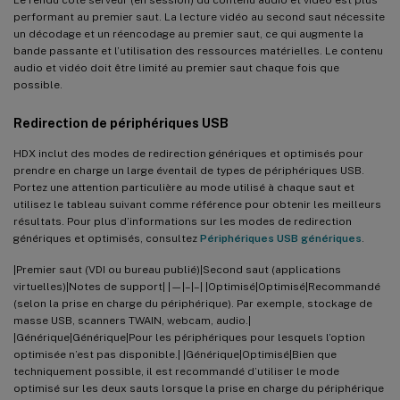
Le rendu côté serveur (en session) du contenu audio et vidéo est plus
performant au premier saut. La lecture vidéo au second saut nécessite
un décodage et un réencodage au premier saut, ce qui augmente la
bande passante et l’utilisation des ressources matérielles. Le contenu
audio et vidéo doit être limité au premier saut chaque fois que
possible.
Redirection de périphériques USB
HDX inclut des modes de redirection génériques et optimisés pour
prendre en charge un large éventail de types de périphériques USB.
Portez une attention particulière au mode utilisé à chaque saut et
utilisez le tableau suivant comme référence pour obtenir les meilleurs
résultats. Pour plus d’informations sur les modes de redirection
génériques et optimisés, consultez
Périphériques USB génériques
.
|Premier saut (VDI ou bureau publié)|Second saut (applications
virtuelles)|Notes de support| |—|–|–| |Optimisé|Optimisé|Recommandé
(selon la prise en charge du périphérique). Par exemple, stockage de
masse USB, scanners TWAIN, webcam, audio.|
|Générique|Générique|Pour les périphériques pour lesquels l’option
optimisée n’est pas disponible.| |Générique|Optimisé|Bien que
techniquement possible, il est recommandé d’utiliser le mode
optimisé sur les deux sauts lorsque la prise en charge du périphérique