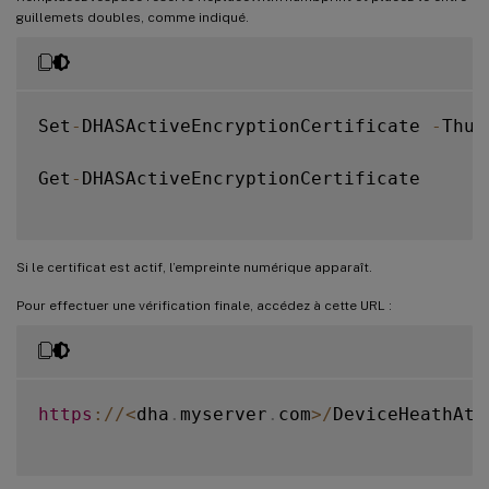
    Setting initial configuration 
for
 Dev
guillemets doubles, comme indiqué.
    Set initial configuration
?
[
Y
]
 Yes  
[
N
]
 No  
[
S
]
 Suspend  
[
?
]
Hel
Set
-
DHASActiveEncryptionCertificate 
-
Thum
    Registering User Access Logging
.
Get
-
DHASActiveEncryptionCertificate

    Register User Access Logging
?
[
Y
]
 Yes  
[
N
]
 No  
[
S
]
 Suspend  
[
?
]
Hel
Si le certificat est actif, l’empreinte numérique apparaît.
Pour effectuer une vérification finale, accédez à cette URL :
https
:
/
/
<
dha
.
myserver
.
com
>
/
DeviceHeathAtt