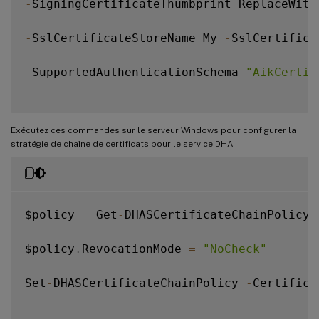
-
SigningCertificateThumbprint ReplaceWithT
-
SslCertificateStoreName My 
-
SslCertifica
-
SupportedAuthenticationSchema 
"AikCertif
Exécutez ces commandes sur le serveur Windows pour configurer la
stratégie de chaîne de certificats pour le service DHA :
$policy 
=
 Get
-
DHASCertificateChainPolicy

$policy
.
RevocationMode 
=
"NoCheck"
Set
-
DHASCertificateChainPolicy 
-
Certifica