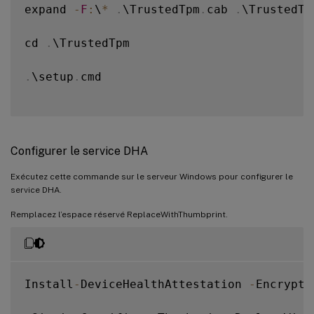
expand 
-
F
:
\
*
.
\TrustedTpm
.
cab 
.
\TrustedTpm
cd 
.
\TrustedTpm

.
\setup
.
cmd

Configurer le service DHA
Exécutez cette commande sur le serveur Windows pour configurer le
service DHA.
Remplacez l’espace réservé ReplaceWithThumbprint.
Install
-
DeviceHealthAttestation 
-
Encrypti