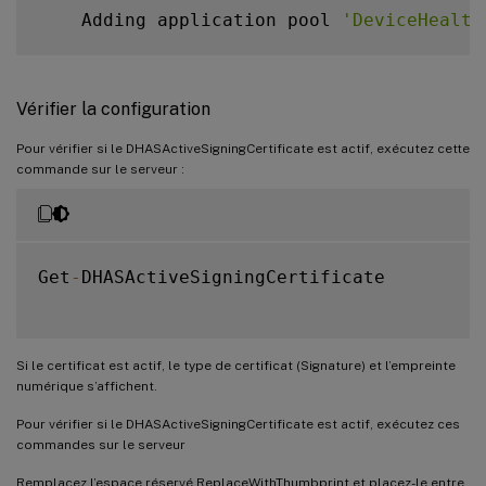
    Adding application pool 
'DeviceHealth
    Add application pool
?
Vérifier la configuration
[
Y
]
 Yes  
[
N
]
 No  
[
S
]
 Suspend  
[
?
]
Hel
Pour vérifier si le DHASActiveSigningCertificate est actif, exécutez cette
commande sur le serveur :
    Adding web application 
'DeviceHealthA
    Add web application
?
Get
-
DHASActiveSigningCertificate

[
Y
]
 Yes  
[
N
]
 No  
[
S
]
 Suspend  
[
?
]
Hel
    Adding firewall rule 
'Device Health A
Si le certificat est actif, le type de certificat (Signature) et l’empreinte
    Add firewall rule
?
numérique s’affichent.
Pour vérifier si le DHASActiveSigningCertificate est actif, exécutez ces
[
Y
]
 Yes  
[
N
]
 No  
[
S
]
 Suspend  
[
?
]
Hel
commandes sur le serveur
Remplacez l’espace réservé ReplaceWithThumbprint et placez-le entre