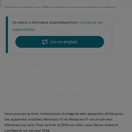
Extraire le certificat racine TPM et installer le package de certificats de confiance
Configurer le service DHA
Ce article a été traduit automatiquement.
(Clause de non
Vérifier la configuration
responsabilité)
Lire en anglais
Configuration d’un serveur
d’attestation d’intégrité des
appareils (DHA) sur site
Vous pouvez activer l’attestation d’intégrité des appareils (DHA) pour
les appareils mobiles Windows 10 et Windows 11 via un serveur
Windows sur site. Pour activer la DHA sur site, vous devez d’abord
configurer un serveur DHA.