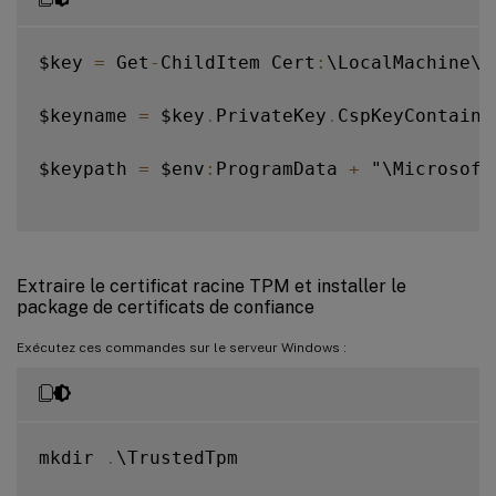
$key 
=
 Get
-
ChildItem Cert
:
\LocalMachine\M
$keyname 
=
 $key
.
PrivateKey
.
CspKeyContaine
$keypath 
=
 $env
:
ProgramData 
+
 "\Microsoft
Extraire le certificat racine TPM et installer le
package de certificats de confiance
Exécutez ces commandes sur le serveur Windows :
mkdir 
.
\TrustedTpm
