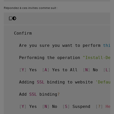
Répondez à ces invites comme suit :
  Confirm

    Are you sure you want to perform 
this
    Performing the operation 
"Install-Dev
[
Y
]
 Yes  
[
A
]
 Yes to All  
[
N
]
 No  
[
L
]
 
    Adding 
SSL
 binding to website 
'Defaul
    Add 
SSL
 binding
?
[
Y
]
 Yes  
[
N
]
 No  
[
S
]
 Suspend  
[
?
]
Hel