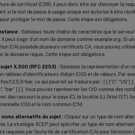
ture de certificat (CSR), il peut donc être sûr d’envoyer la req
t, si le mot de passe à usage unique est autorisé à être réutil
ur protéger le mot de passe. Cette étape est obligatoire.
nstance
: Saisissez toute chaîne de caractères que le serveu
 il peut s’agir d’un nom de domaine comme example.org. Si un
ation (CA) possède plusieurs certificats CA, vous pouvez utili
er le domaine requis. Cette étape est obligatoire.
sujet X.500 (RFC 2253)
: Saisissez la représentation d’un 
 tableau d’identificateurs d’objet (OID) et de valeurs. Par 
oo/1.2.5.3=bar, ce qui pourrait se traduire par : [ [ [“C”, “US”] ], [
5.3”, “bar” ] ] ]. Vous pouvez représenter les OID comme des no
ec des raccourcis pour le pays (C), la localité (L), l’état (ST), l’o
tionnelle (OU) et le nom commun (CN).
 noms alternatifs du sujet
: Cliquez sur un type de nom altern
te. La stratégie SCEP peut spécifier un type de nom alternatif 
rs requises par l’autorité de certification (CA) pour l’émission 