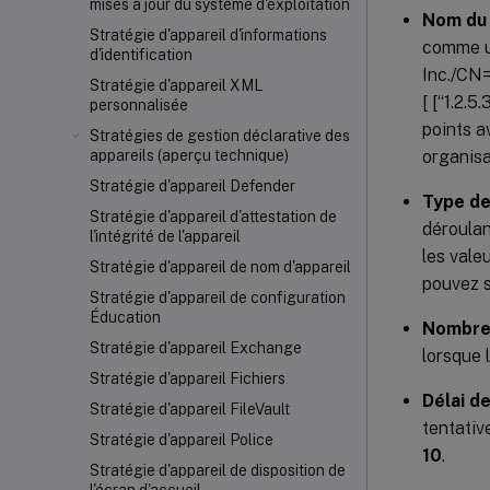
mises à jour du système d'exploitation
Nom du 
Stratégie d'appareil d'informations
comme un
d'identification
Inc./CN=f
Stratégie d'appareil XML
[ [“1.2.
personnalisée
points av
Stratégies de gestion déclarative des
organisa
appareils (aperçu technique)
Stratégie d'appareil Defender
Type de
Stratégie d'appareil d'attestation de
déroulan
l'intégrité de l'appareil
les valeu
Stratégie d'appareil de nom d'appareil
pouvez s
Stratégie d'appareil de configuration
Éducation
Nombre 
Stratégie d'appareil Exchange
lorsque 
Stratégie d'appareil Fichiers
Délai d
Stratégie d'appareil FileVault
tentativ
Stratégie d'appareil Police
10
.
Stratégie d'appareil de disposition de