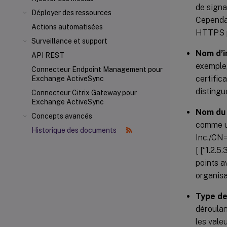
de signa
Déployer des ressources
Cependan
Actions automatisées
HTTPS po
Surveillance et support
Nom d’i
API REST
exemple,
Connecteur Endpoint Management pour
certific
Exchange ActiveSync
distingu
Connecteur Citrix Gateway
pour
Exchange ActiveSync
Nom du 
Concepts avancés
comme un
Historique des documents
Inc./CN=f
[ [“1.2.
points av
organisa
Type de
déroulan
les valeu