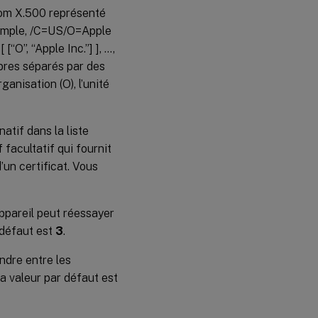
nom X.500 représenté
exemple, /C=US/O=Apple
 [“O”, “Apple Inc.”] ], …,
mbres séparés par des
rganisation (O), l’unité
atif dans la liste
facultatif qui fournit
d’un certificat. Vous
appareil peut réessayer
 défaut est
3
.
ndre entre les
La valeur par défaut est