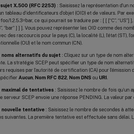
sujet X.500 (RFC 2253)
: Saisissez la représentation d’un 
 tableau d’identificateurs d’objet (OID) et de valeurs. Par 
oo/1.2.5.3=bar, ce qui pourrait se traduire par : [ [ [“C”, “US”] ], [
5.3”, “bar” ] ] ]. Vous pouvez représenter les OID comme des no
ec des raccourcis pour le pays (C), la localité (L), l’état (ST), l’o
tionnelle (OU) et le nom commun (CN).
 noms alternatifs du sujet
: Cliquez sur un type de nom altern
te. La stratégie SCEP peut spécifier un type de nom alternatif 
rs requises par l’autorité de certification (CA) pour l’émission 
pécifier
Aucun
,
Nom RFC 822
,
Nom DNS
ou
URI
.
maximal de tentatives
: Saisissez le nombre de fois qu’un 
le serveur SCEP envoie une réponse PENDING. La valeur par
e nouvelle tentative
: Saisissez le nombre de secondes à atte
es suivantes. La première tentative est effectuée sans délai. 