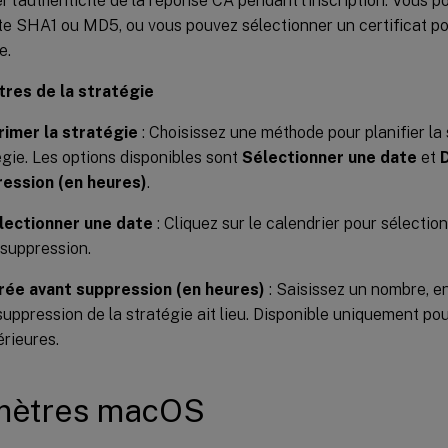
r l’authenticité de la réponse CA pendant l’inscription. Vous p
e SHA1 ou MD5, ou vous pouvez sélectionner un certificat po
e.
res de la stratégie
imer la stratégie
: Choisissez une méthode pour planifier la
égie. Les options disponibles sont
Sélectionner une date
et
ession (en heures)
.
lectionner une date
: Cliquez sur le calendrier pour sélectio
 suppression.
rée avant suppression (en heures)
: Saisissez un nombre, en
suppression de la stratégie ait lieu. Disponible uniquement po
érieures.
mètres macOS