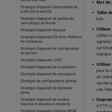
l'écran d'accueil
Mot de 
Stratégie d'appareil d'importation de
profil iOS et macOS
Taille d
bits.
Stratégie d'appareil de gestion du
verrouillage de l'écran
Utilise
Stratégie d'appareil Kiosque
utilisé 
Stratégie d'appareil Clé Knox Platform
signatur
for Enterprise
certifica
Stratégie d'appareil de configuration
du lanceur
manière 
Stratégie d'appareil LDAP
Utiliser
Stratégie d'appareil de localisation
pour le 
Stratégie d'appareil de messagerie
un client
Stratégie de configurations gérées
vérifiera
Stratégie d'appareil de domaines
cas, l’o
gérés
Emprein
Stratégie d'appareil de nombre
maximal d'utilisateurs résidents
HTTP, ut
Stratégie d'appareil d'options MDM