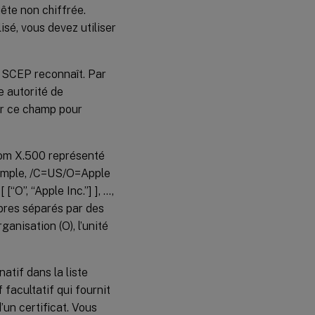
uête non chiffrée.
isé, vous devez utiliser
r SCEP reconnaît. Par
e autorité de
ser ce champ pour
nom X.500 représenté
exemple, /C=US/O=Apple
 [“O”, “Apple Inc.”] ], …,
mbres séparés par des
rganisation (O), l’unité
atif dans la liste
facultatif qui fournit
d’un certificat. Vous