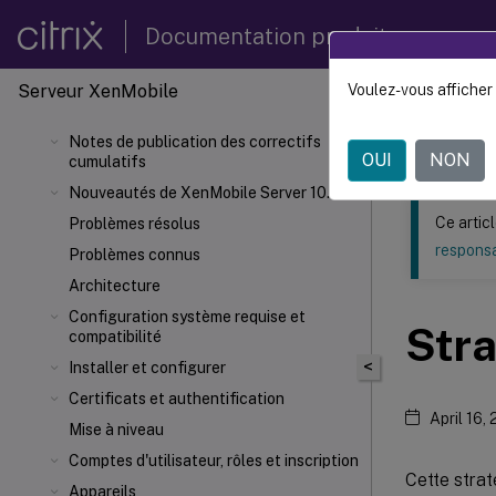
Documentation produit
Serveur XenMobile
Voulez-vous afficher 
Ce contenu a 
Notes de publication des correctifs
Versio
OUI
NON
cumulatifs
Nouveautés de XenMobile Server 10.16
Ce artic
Problèmes résolus
responsa
Problèmes connus
Architecture
Configuration système requise et
Stra
compatibilité
<
Installer et configurer
Certificats et authentification
April 16,
Mise à niveau
Comptes d'utilisateur, rôles et inscription
Cette stra
Appareils