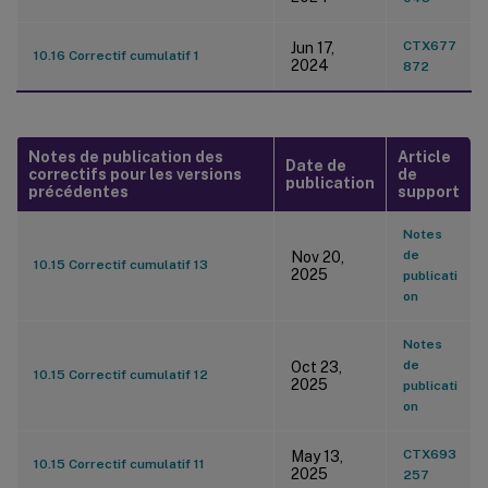
CTX677
Jun 17,
10.16 Correctif cumulatif 1
2024
872
Notes de publication des
Article
Date de
correctifs pour les versions
de
publication
précédentes
support
Notes
de
Nov 20,
10.15 Correctif cumulatif 13
2025
publicati
on
Notes
de
Oct 23,
10.15 Correctif cumulatif 12
2025
publicati
on
CTX693
May 13,
10.15 Correctif cumulatif 11
2025
257