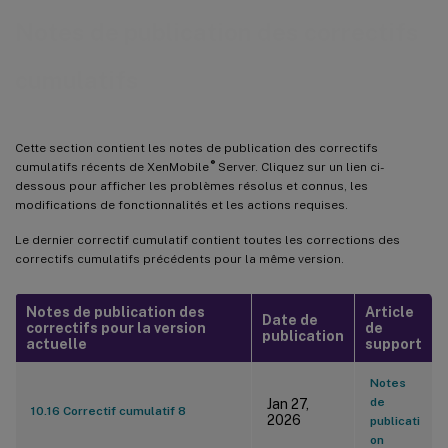
Notes de publication des correctifs
cumulatifs
Cette section contient les notes de publication des correctifs
®
cumulatifs récents de XenMobile
Server. Cliquez sur un lien ci-
dessous pour afficher les problèmes résolus et connus, les
modifications de fonctionnalités et les actions requises.
Le dernier correctif cumulatif contient toutes les corrections des
correctifs cumulatifs précédents pour la même version.
Notes de publication des
Article
Date de
correctifs pour la version
de
publication
actuelle
support
Notes
de
Jan 27,
10.16 Correctif cumulatif 8
2026
publicati
on