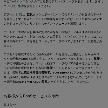
同じDaaSインスタンスの下に複数のテナントスコープを表示します。詳細に
ついては、
監視
を参照してください。
デフォルトでは、
監視
ダッシュボードはすべてのテナントのお客様のデータ
を表示します。特定のテナントの情報を表示するには、右上の
すべてのテナ
ント
ドロップダウンリストからテナントスコープを選択します。
パートナー管理者がお客様の監視表示を見る機能は、フル管理者の構成され
たアクセスによって制御されることに留意してください。アクセスには、お
客様固有のスコープを含むロールとスコープのペアが含まれている必要があ
ります。
アクセスを構成するために組み込みロールを使用した場合は、組み込みロー
ルが管理者がStudio表示を見ることができるかどうかを制御します。
監視
ノ
ードの可視性を含まないロールと顧客スコープのペアのみを選択した場合、
その管理者は選択されたお客様の
監視
ノードを見ることができません。たと
えば、管理者に
読み取り専用管理者、customerABC
アクセスを付与した場
合、読み取り専用管理者は監視表示にアクセスできないため、そのパートナ
ー管理者は
customerABC
の
監視
ノードを見ることができません。
お客様からDaaSサービスを削除
前提条件: