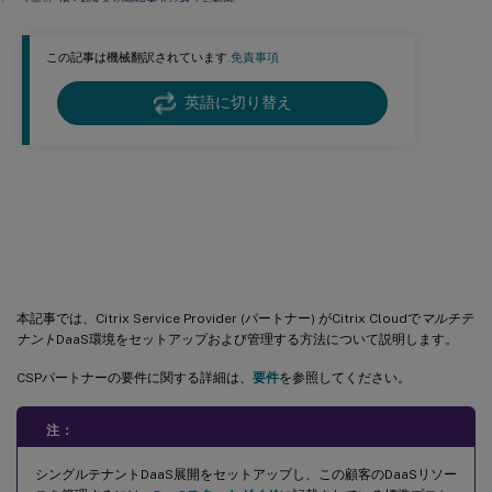
ステップ6：顧客への管理者アクセスを制御
手順 7: ワークスペースの構成
この記事は機械翻訳されています.
免責事項
お客様のサービスの監視
お客様からDaaSサービスを削除
英語に切り替え
(パートナー管理者) マルチテナント
DaaS展開の管理
本記事では、Citrix Service Provider (パートナー) がCitrix Cloudで
マルチテ
ナント
DaaS環境をセットアップおよび管理する方法について説明します。
CSPパートナーの要件に関する詳細は、
要件
を参照してください。
注：
シングルテナントDaaS展開をセットアップし、この顧客のDaaSリソー