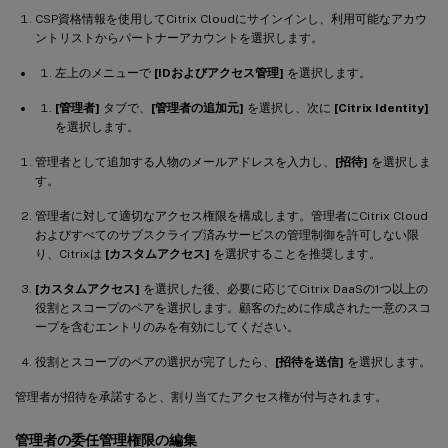
CSP資格情報を使用してCitrix Cloudにサインインし、利用可能なアカウ
ントリストからパートナーアカウントを選択します。
左上のメニューで
[IDおよびアクセス管理]
を選択します。
[管理者]
タブで、
[管理者の追加元]
を選択し、次に
[Citrix Identity]
を選択します。
管理者として追加する人物のメールアドレスを入力し、
[招待]
を選択しま
す。
管理者に対して適切なアクセス権限を構成します。管理者にCitrix Cloud
およびすべてのサブスクライブ済みサービスの管理制御を許可しない限
り、Citrixは
[カスタムアクセス]
を選択することを推奨します。
[カスタムアクセス]
を選択した後、必要に応じてCitrix DaaSの1つ以上の
役割とスコープのペアを選択します。顧客のために作成された一意のスコ
ープを含むエントリのみを有効にしてください。
役割とスコープのペアの選択が完了したら、
[招待を送信]
を選択します。
管理者が招待を承諾すると、割り当てたアクセス権が付与されます。
管理者の委任管理権限の編集