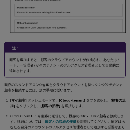
注：
顧客を追加すると、顧客のクラウドアカウントが作成され、あなた (パ
ートナー管理者) がそのテナントのフルアクセス管理者として自動的に
追加されます。
既存のスタンドアロンOrg IDとクラウドアカウントを持つ
シングルテナント
顧客を接続するには、次の手順に従います。
[マイ顧客]
ダッシュボードで、
[Cloud-tenant]
タブを選択し、
[顧客の追
加]
をクリックし、
[顧客の招待]
を選択します。
Citrix Cloud URLを顧客に送信して、既存のCitrix Cloud顧客と接続しま
す。詳細については、
顧客との接続の作成
を参照してください。顧客はあ
なたを自分のアカウントのフルアクセス管理者として追加する必要があり