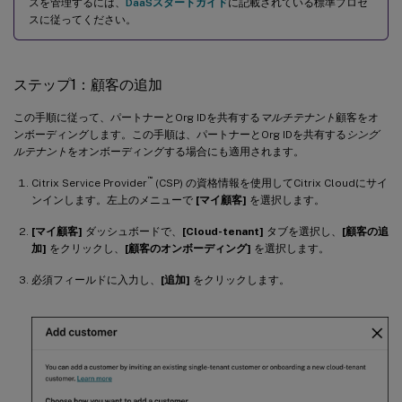
スを管理するには、
DaaSスタートガイド
に記載されている標準プロセ
スに従ってください。
ステップ1：顧客の追加
この手順に従って、パートナーとOrg IDを共有する
マルチテナント
顧客をオ
ンボーディングします。この手順は、パートナーとOrg IDを共有する
シング
ルテナント
をオンボーディングする場合にも適用されます。
™
Citrix Service Provider
(CSP) の資格情報を使用してCitrix Cloudにサイ
ンインします。左上のメニューで
[マイ顧客]
を選択します。
[マイ顧客]
ダッシュボードで、
[Cloud-tenant]
タブを選択し、
[顧客の追
加]
をクリックし、
[顧客のオンボーディング]
を選択します。
必須フィールドに入力し、
[追加]
をクリックします。