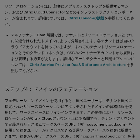
リソースロケーションには、顧客にアプリとデスクトップを提供するマシ
ン、およびCitrix Cloud Connectorなどのインフラストラクチャコンポーネ
ントが含まれます。詳細については、
Citrix Cloudへの接続
を参照してくださ
い。
マルチテナントDaaS展開では、テナントはリソースロケーションとそれ
に関連付けられたドメインによって分離されます。各テナントは独自のク
ラウドアカウントを持っていますが、すべてのテナントリソースロケーシ
ョンとそのクラウドコネクタは、CSPのパートナーアカウントから展開お
よび管理する必要があります。詳細なアーキテクチャと展開オプションに
ついては、
Citrix Service Provider DaaS Reference Architecture
を参
照してください。
ステップ4：ドメインのフェデレーション
フェデレーションドメインを使用すると、顧客ユーザーは、テナント顧客に
指定されたリソースロケーションにアタッチされたドメインの資格情報を使
用して、ワークスペースにサインインできます。この動作により、リソース
ロケーションがCitrix Cloudアカウント上にある間でも、テナントアカウント
で定義されたカスタムワークスペースURL（
例：
customer.cloud.com）を
使用して顧客ユーザーがアクセスできる専用ワークスペースを顧客に提供で
きます。顧客がCSPワークスペースURL（
例：
csppartner.cloud.com）を使