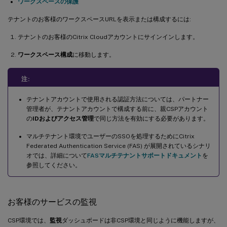
ワークスペースの保護
テナントのお客様のワークスペースURLを表示または構成するには:
テナントのお客様のCitrix Cloudアカウントにサインインします。
ワークスペース構成
に移動します。
注:
テナントアカウントで使用される認証方法については、パートナー
管理者が、テナントアカウントで構成する前に、親CSPアカウント
の
IDおよびアクセス管理
で同じ方法を有効にする必要があります。
マルチテナント環境でユーザーのSSOを処理するためにCitrix
Federated Authentication Service (FAS) が展開されているシナリ
オでは、詳細について
FASマルチテナントサポートドキュメント
を
参照してください。
お客様のサービスの監視
CSP環境では、
監視
ダッシュボードは非CSP環境と同じように機能しますが、