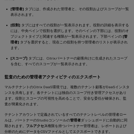
[管理者]
タブには、作成された管理者と、その役割およびスコープが一覧
表示されます。
[役割]
タブにはすべての役割が一覧表示されます。役割の詳細を表示する
には、中央ペインで役割を選択します。そのペインの下部には、役割のオ
ブジェクトタイプと関連する権限が一覧表示されます。下部ペインの
[管
理者]
タブを選択すると、現在この役割を持つ管理者のリストが表示され
ます。
[スコープ]
タブには、Citrixパートナーの顧客向けに生成されたスコープ
を含む、すべてのスコープが一覧表示されます。
監査のための管理者アクティビティのエクスポート
マルチテナントのCitrix DaaS環境では、複数のテナント顧客がDaaSインスタ
ンスを共有します。各テナントには独自のスコープ付き管理アクセスがあり
ます。役割とスコープの可視性を高めることで、安全な委任が確保され、監
査が簡素化されます。
テナントアカウントで定義されているすべてのテナントレベルの管理者ロー
ルは、パートナーのStudioコンソールの
管理者
ダッシュボードに自動的に同
期されます。
フルアクセス
権限を持つパートナー管理者は、レポートおよび
分析のためにデータをCSVファイルとしてエクスポートできます。