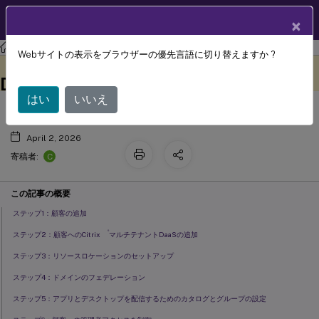
製品ドキュメン
JA
×
ト
Citrix DaaS
Webサイトの表示をブラウザーの優先言語に切り替えますか ?
(パートナー管理者) マルチテナント
このコンテンツは動的に機械
フィードバックを提供する
翻訳されています。
DaaS展開の管理
はい
いいえ
April 2, 2026
C
寄稿者:
この記事の概要
ステップ1：顧客の追加
®
ステップ2：顧客へのCitrix
マルチテナントDaaSの追加
ステップ3：リソースロケーションのセットアップ
ステップ4：ドメインのフェデレーション
ステップ5：アプリとデスクトップを配信するためのカタログとグループの設定