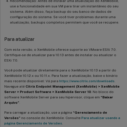
Recomendação: Antes de instalar uma atualização do XenMobile,
use a funcionalidade em sua VM para tirar um instantâneo do seu
sistema. Além disso, faça backup do seu banco de dados de
configuração do sistema. Se você tiver problemas durante uma
atualização, backups completos permitem que você se recupere.
Para atualizar
Com esta versão, o XenMobile oferece suporte ao VMware ESXi 7.0.
Certifique-se de atualizar para 10.13 antes de instalar ou atualizar o
ESXi 7.0.
Você pode atualizar diretamente para o XenMobile 10.13 a partir do
XenMobile 10.12.x ou 10.11.x. Para fazer a atualização, baixe o binário
mais recente disponível: Vá para
https://www.citrix.com/downloads
.
Navegue até
Citrix Endpoint Management (XenMobile) > XenMobile
Server > Product Software > XenMobile Server 10
. No bloco do
software XenMobile Server para seu hipervisor, clique em
“Baixar
Arquivo”
.
Para carregar a atualização, use a página
“Gerenciamento de
Versões”
no console do XenMobile. Consulte
Para atualizar usando a
página Gerenciamento de Versões
.