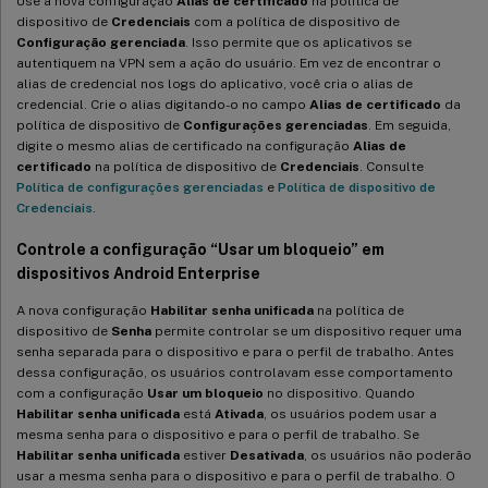
Use a nova configuração
Alias de certificado
na política de
dispositivo de
Credenciais
com a política de dispositivo de
Configuração gerenciada
. Isso permite que os aplicativos se
autentiquem na VPN sem a ação do usuário. Em vez de encontrar o
alias de credencial nos logs do aplicativo, você cria o alias de
credencial. Crie o alias digitando-o no campo
Alias de certificado
da
política de dispositivo de
Configurações gerenciadas
. Em seguida,
digite o mesmo alias de certificado na configuração
Alias de
certificado
na política de dispositivo de
Credenciais
. Consulte
Política de configurações gerenciadas
e
Política de dispositivo de
Credenciais
.
Controle a configuração “Usar um bloqueio” em
dispositivos Android Enterprise
A nova configuração
Habilitar senha unificada
na política de
dispositivo de
Senha
permite controlar se um dispositivo requer uma
senha separada para o dispositivo e para o perfil de trabalho. Antes
dessa configuração, os usuários controlavam esse comportamento
com a configuração
Usar um bloqueio
no dispositivo. Quando
Habilitar senha unificada
está
Ativada
, os usuários podem usar a
mesma senha para o dispositivo e para o perfil de trabalho. Se
Habilitar senha unificada
estiver
Desativada
, os usuários não poderão
usar a mesma senha para o dispositivo e para o perfil de trabalho. O