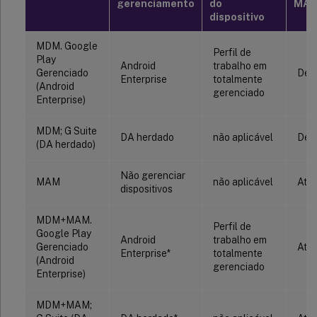
gerenciamento
do
MA
dispositivo
MDM. Google
Perfil de
Play
Android
trabalho em
Gerenciado
Des
Enterprise
totalmente
(Android
gerenciado
Enterprise)
MDM; G Suite
DA herdado
não aplicável
Des
(DA herdado)
Não gerenciar
MAM
não aplicável
Ativ
dispositivos
MDM+MAM.
Perfil de
Google Play
Android
trabalho em
Gerenciado
Ativ
Enterprise*
totalmente
(Android
gerenciado
Enterprise)
MDM+MAM;