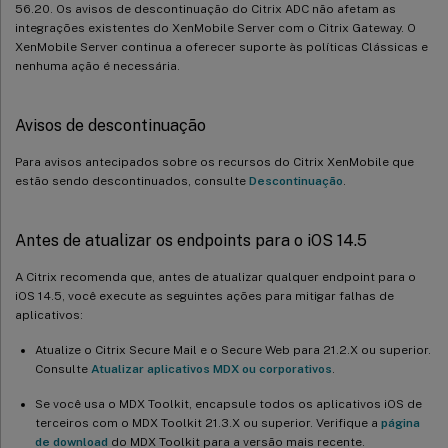
56.20. Os avisos de descontinuação do Citrix ADC não afetam as
Novas propriedades de servidor
integrações existentes do XenMobile Server com o Citrix Gateway. O
Limpeza de disco de autoatendimento
XenMobile Server continua a oferecer suporte às políticas Clássicas e
nenhuma ação é necessária.
Avisos de descontinuação
Para avisos antecipados sobre os recursos do Citrix XenMobile que
estão sendo descontinuados, consulte
Descontinuação
.
Antes de atualizar os endpoints para o iOS 14.5
A Citrix recomenda que, antes de atualizar qualquer endpoint para o
iOS 14.5, você execute as seguintes ações para mitigar falhas de
aplicativos:
Atualize o Citrix Secure Mail e o Secure Web para 21.2.X ou superior.
Consulte
Atualizar aplicativos MDX ou corporativos
.
Se você usa o MDX Toolkit, encapsule todos os aplicativos iOS de
terceiros com o MDX Toolkit 21.3.X ou superior. Verifique a
página
de download
do MDX Toolkit para a versão mais recente.