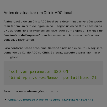
Antes de atualizar um Citrix ADC local
A atualização de um Citrix ADC local para determinadas versões pode
resultar em um erro de logon único. O logon único no Citrix Files ou na
URL do domínio ShareFile em um navegador com a opção
“Entrada do
Funcionário da Empresa”
resulta em um erro. A pessoa usuária não
consegue fazer logon.
Para contornar esse problema: Se você ainda não executou o seguinte
comando da CLI do ADC no Citrix Gateway, execute-o para habilitar o
SSO global:
`
set vpn parameter SSO ON
`
`
bind vpn vs <vsName> -portalTheme X1
`
Para obter mais informações, consulte:
Citrix ADC Release (Fase de Recurso) 13.0 Build 67.39/67.43