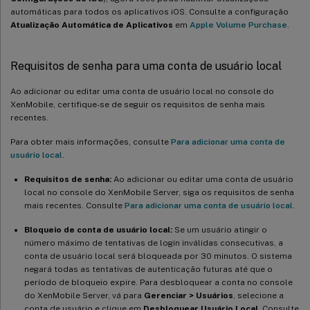
automáticas para todos os aplicativos iOS. Consulte a configuração
Atualização Automática de Aplicativos
em
Apple Volume Purchase
.
Requisitos de senha para uma conta de usuário local
Ao adicionar ou editar uma conta de usuário local no console do
XenMobile, certifique-se de seguir os requisitos de senha mais
recentes.
Para obter mais informações, consulte
Para adicionar uma conta de
usuário local
.
Requisitos de senha:
Ao adicionar ou editar uma conta de usuário
local no console do XenMobile Server, siga os requisitos de senha
mais recentes. Consulte
Para adicionar uma conta de usuário local
.
Bloqueio de conta de usuário local:
Se um usuário atingir o
número máximo de tentativas de login inválidas consecutivas, a
conta de usuário local será bloqueada por 30 minutos. O sistema
negará todas as tentativas de autenticação futuras até que o
período de bloqueio expire. Para desbloquear a conta no console
do XenMobile Server, vá para
Gerenciar > Usuários
, selecione a
conta de usuário e clique em
Desbloquear Usuário Local
. Consulte