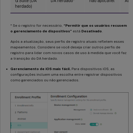
G Suite (DA
DA herdado*
não aplicável
Ativ
herdado)
* Se o registro for necessário,
“Permitir que os usuários recusem
o gerenciamento de dispositivos”
está
Desativado
.
Após a atualização, seus perfis de registro atuais refletem esses
mapeamentos. Considere se você deseja criar outros perfis de
registro para lidar com novos casos de uso à medida que você faz
a transição do DA herdado.
Gerenciamento de iOS mais fácil.
Para dispositivos iOS, as
configurações incluem uma escolha entre registrar dispositivos
como gerenciados ou não gerenciados.