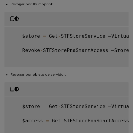
Revogar por thumbprint:
    $store 
=
 Get
-
STFStoreService –Virtual
    Revoke
-
STFStorePnaSmartAccess –StoreS
Revogar por objeto de servidor:
    $store 
=
 Get
-
STFStoreService –Virtual
    $access 
=
 Get
-
STFStorePnaSmartAccess 