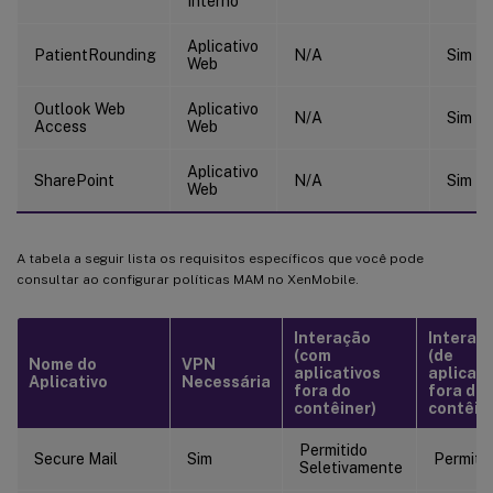
Interno
Aplicativo
PatientRounding
N/A
Sim
Web
Outlook Web
Aplicativo
N/A
Sim
Access
Web
Aplicativo
SharePoint
N/A
Sim
Web
A tabela a seguir lista os requisitos específicos que você pode
consultar ao configurar políticas MAM no XenMobile.
Interação
Interaç
(com
(de
Nome do
VPN
aplicativos
aplicati
Aplicativo
Necessária
fora do
fora do
contêiner)
contêin
Permitido
Secure Mail
Sim
Permiti
Seletivamente