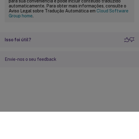
para sua conveniência e pode incluir conteúdo traduzido
automaticamente. Para obter mais informações, consulte o
Aviso Legal sobre Tradução Automática em
Cloud Software
Group home
.
Isso foi útil?
Envie-nos o seu feedback