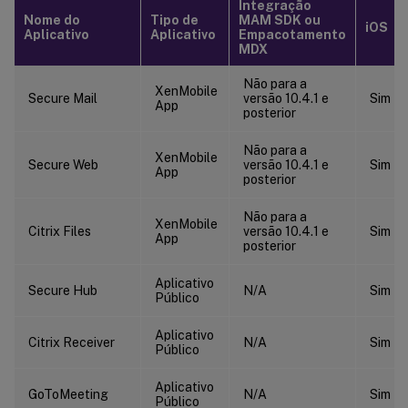
Integração
Nome do
Tipo de
MAM SDK ou
iOS
Aplicativo
Aplicativo
Empacotamento
MDX
Não para a
XenMobile
Secure Mail
versão 10.4.1 e
Sim
App
posterior
Não para a
XenMobile
Secure Web
versão 10.4.1 e
Sim
App
posterior
Não para a
XenMobile
Citrix Files
versão 10.4.1 e
Sim
App
posterior
Aplicativo
Secure Hub
N/A
Sim
Público
Aplicativo
Citrix Receiver
N/A
Sim
Público
Aplicativo
GoToMeeting
N/A
Sim
Público