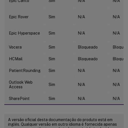
Epic Canto
Sim
N/A
N/A
Epic Rover
Sim
N/A
N/A
Epic Hyperspace
Sim
N/A
N/A
Vocera
Sim
Bloqueado
Bloque
HCMail
Sim
Bloqueado
Bloque
PatientRounding
Sim
N/A
N/A
Outlook Web
Sim
N/A
N/A
Access
SharePoint
Sim
N/A
N/A
A versão oficial desta documentação do produto está em
inglês. Qualquer versão em outro idioma é fornecida apenas