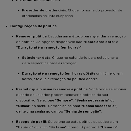
Provedor de credenciais
Provedor de credenciais:
Clique no nome do provedor de
credenciais na lista suspensa.
Configurações da política
Remover política:
Escolha um método para agendar a remoção
da política. As opções disponíveis são
“Selecionar data”
e
“Duração até a remoção (em horas)”
Selecionar data:
Clique no calendário para selecionar a
data específica para a remoção.
Duração até a remoção (em horas):
Digite um número, em
horas, até que a remoção da política ocorra.
Permitir que o usuário remova a política:
Você pode selecionar
quando os usuários podem remover a política de seu
dispositivo. Selecione
“Sempre”
,
“Senha necessária”
ou
“Nunca”
no menu. Se você selecionar
“Senha necessária”
,
digite uma senha no campo
“Senha de remoção”
.
Escopo do perfil:
Selecione se esta política se aplica a um
“Usuário”
ou a um
“Sistema”
inteiro. O padrão é
“Usuário”
.