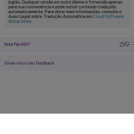
inglês. Qualquer versão em outro idioma é fornecida apenas
para sua conveniência e pode incluir conteúdo traduzido
automaticamente. Para obter mais informações, consulte o
Aviso Legal sobre Tradução Automática em
Cloud Software
Group home
.
Isso foi útil?
Envie-nos o seu feedback