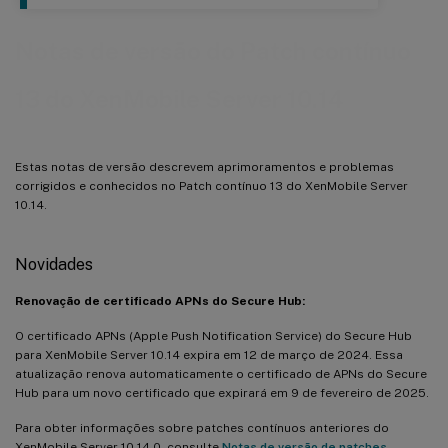
Notas de versão do Patch contínuo
13 do XenMobile Server 10.14
Estas notas de versão descrevem aprimoramentos e problemas
corrigidos e conhecidos no Patch contínuo 13 do XenMobile Server
10.14.
Novidades
Renovação de certificado APNs do Secure Hub:
O certificado APNs (Apple Push Notification Service) do Secure Hub
para XenMobile Server 10.14 expira em 12 de março de 2024. Essa
atualização renova automaticamente o certificado de APNs do Secure
Hub para um novo certificado que expirará em 9 de fevereiro de 2025.
Para obter informações sobre patches contínuos anteriores do
XenMobile Server 10.14.0, consulte
Notas de versão de patches