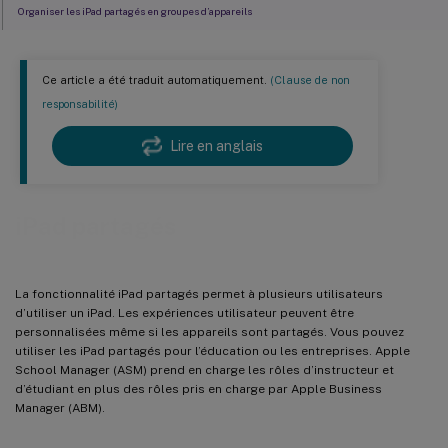
Organiser les iPad partagés en groupes d’appareils
Ajouter des comptes ASM ou ABM pour chaque groupe d’appareils
Applications pour iPad partagés
Ce article a été traduit automatiquement.
(Clause de non
Médias pour iPad partagés
responsabilité)
Règles de déploiement pour les iPad partagés
Lire en anglais
Groupes de mise à disposition pour les iPad partagés
Actions de sécurité pour les iPad partagés
iPad partagés
Obtenir des informations sur les iPad partagés
La fonctionnalité iPad partagés permet à plusieurs utilisateurs
d’utiliser un iPad. Les expériences utilisateur peuvent être
personnalisées même si les appareils sont partagés. Vous pouvez
utiliser les iPad partagés pour l’éducation ou les entreprises. Apple
School Manager (ASM) prend en charge les rôles d’instructeur et
d’étudiant en plus des rôles pris en charge par Apple Business
Manager (ABM).