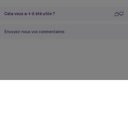
Cela vous a-t-il été utile ?
Envoyez-nous vos commentaires
Commentaires sur le site
Vos préférences de confidentialité
Confidentialité et
conditions légales
Préférences de cookies
docs.cloud.com
© 1999-
2026
Cloud Software Group, Inc. All rights reserved.